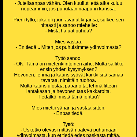
- Jutellaanpas vähän. Olen kuullut, että aika kuluu
nopeammin, jos puhutaan naapurin kanssa.
Pieni tyttö, joka oli juuri avanut kirjansa, sulkee sen
hitaasti ja sanoo miehelle:
- Mistä haluat puhua?
Mies vastaa:
- En tiedä... Miten jos puhuisimme ydinvoimasta?
Tyttö sanoo:
- OK. Tämä on mielenkiintoinen aihe. Mutta sallitko
ensin yhden kysymyksen?
Hevonen, lehmä ja kauris syövät kaikki sitä samaa
tavaraa, nimittäin ruohoa.
Mutta kauris ulostaa papanoita, lehmä litteän
lantakasan ja hevonen taas kakkaroita.
Tiedätkö, mistä tämä johtuu?
Mies miettii vähän ja vastaa sitten:
- Enpäs tiedä.
Tyttö:
- Uskotko olevasi riittävän pätevä puhumaan
ydinvoimasta, kun et tiedä edes paskasta mitää.