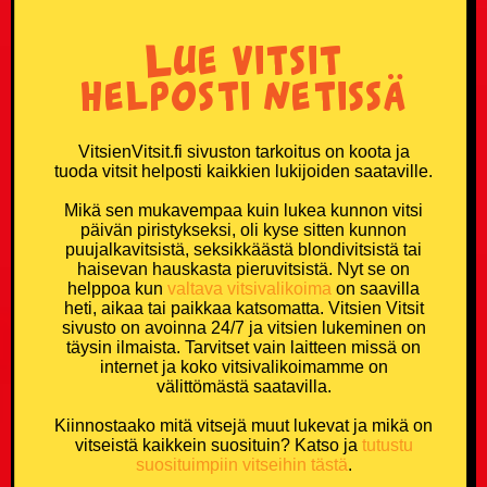
Lue vitsit
helposti netissä
VitsienVitsit.fi sivuston tarkoitus on koota ja
tuoda vitsit helposti kaikkien lukijoiden saataville.
Mikä sen mukavempaa kuin lukea kunnon vitsi
päivän piristykseksi, oli kyse sitten kunnon
puujalkavitsistä, seksikkäästä blondivitsistä tai
haisevan hauskasta pieruvitsistä. Nyt se on
helppoa kun
valtava vitsivalikoima
on saavilla
heti, aikaa tai paikkaa katsomatta. Vitsien Vitsit
sivusto on avoinna 24/7 ja vitsien lukeminen on
täysin ilmaista. Tarvitset vain laitteen missä on
internet ja koko vitsivalikoimamme on
välittömästä saatavilla.
Kiinnostaako mitä vitsejä muut lukevat ja mikä on
vitseistä kaikkein suosituin? Katso ja
tutustu
suosituimpiin vitseihin tästä
.