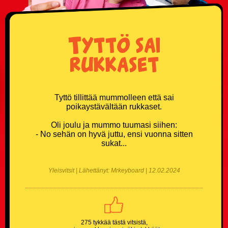
Donald Trump vitsit
Tyttö sai
Eläinvitsit
rukkaset
Härskit vitsit
Hölmöläisvitsit
Tyttö tillittää mummolleen että sai
poikaystävältään rukkaset.
Insinöörivitsit
Oli joulu ja mummo tuumasi siihen:
- No sehän on hyvä juttu, ensi vuonna sitten
Japanilaisvitsit
sukat...
Jonnevitsit
Yleisvitsit | Lähettänyt: Mrkeyboard | 12.02.2024
Jouluvitsit
Kasinovitsit
275 tykkää tästä vitsistä,