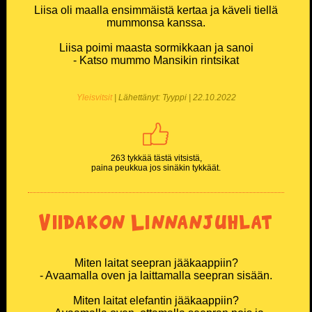
Liisa oli maalla ensimmäistä kertaa ja käveli tiellä
mummonsa kanssa.
KATSO, KUUNTELE TAI PELAA
Liisa poimi maasta sormikkaan ja sanoi
- Katso mummo Mansikin rintsikat
Kaikki vitsit
Kuuntele valmiiksi luettuja vitsejä
Yleisvitsit
| Lähettänyt: Tyyppi | 22.10.2022
Pelaa Vitsien Vitsit -peliä ja voita
263 tykkää tästä vitsistä,
Satunnainen vitsi
paina peukkua jos sinäkin tykkäät.
Vitsi & huumori artikkelit
Viidakon Linnanjuhlat
TIEDÄTKÖ HYVÄN VITSIN?
Miten laitat seepran jääkaappiin?
Lähetä oma vitsi ja tee historiaa
- Avaamalla oven ja laittamalla seepran sisään.
VERKKOKAUPPA
Miten laitat elefantin jääkaappiin?