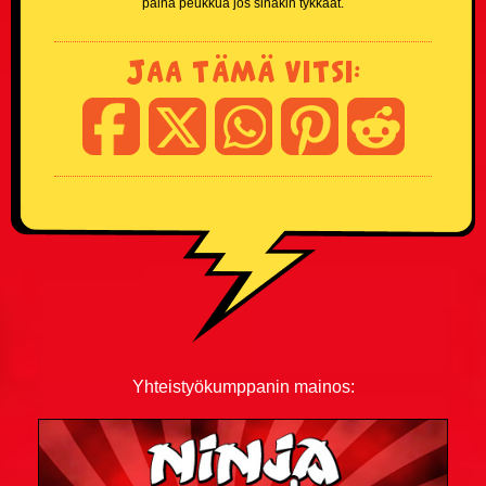
paina peukkua jos sinäkin tykkäät.
Kouluvitsit
Jaa tämä vitsi:
Ladavitsit
Laihialaisvitsit
Lääkärivitsit
Maalaisvitsit
Mies vs Nainen -vitsit
Miesvitsit
Yhteistyökumppanin mainos:
Mitä eroa? -vitsit
Mitä yhteistä? -vitsit