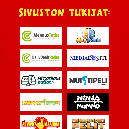
Sivuston tukijat: