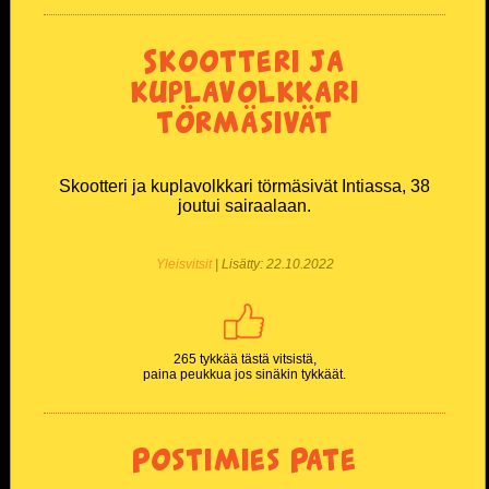
TikTok
Skootteri ja
kuplavolkkari
Twitter X
törmäsivät
Instagram
Skootteri ja kuplavolkkari törmäsivät Intiassa, 38
joutui sairaalaan.
Yleisvitsit
| Lisätty: 22.10.2022
265 tykkää tästä vitsistä,
paina peukkua jos sinäkin tykkäät.
Postimies Pate