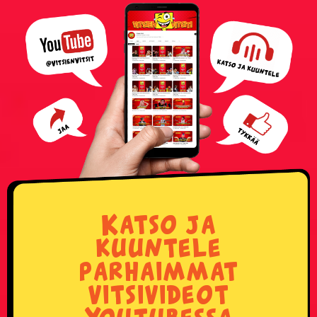
Katso ja
kuuntele
parhaimmat
vitsivideot
Youtubessa