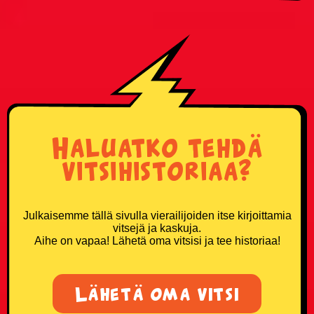
Haluatko tehdä
vitsihistoriaa?
Julkaisemme tällä sivulla vierailijoiden itse kirjoittamia
vitsejä ja kaskuja.
Aihe on vapaa! Lähetä oma vitsisi ja tee historiaa!
Lähetä oma vitsi