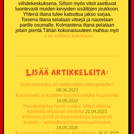
viihdekeskuksena. Silloin myös vitsit asettuvat
luontevasti muiden kevyiden sisältöjen joukkoon.
Yhtenä iltana tulee katsottua jakso sarjaa.
Toisena iltana selataan vitsejä ja nauretaan
parille osumalle. Kolmantena iltana pelataan
jotain pientä.Tähän kokonaisuuteen mahtuu myö
...Lue artikkeli kokonaan
Lisää artikkeleita:
Onko komedia on välttämätön videopeleille?
08.06.2023
Kasinosetä arvostelee kasinot reilulla huumorilla
16.09.2022
Hauskanpitoa huvin vuoksi: Miten vitsit ja
komedia ohjaavat viihdettä
21.04.2023
Insinööri, juristi ja kasinopelaaja kävelevät
baariin – ammattivitsit kasinomaailmassa
19.05.2026
Kasinoiden rooli stand up -komiikassa
24.11.2025