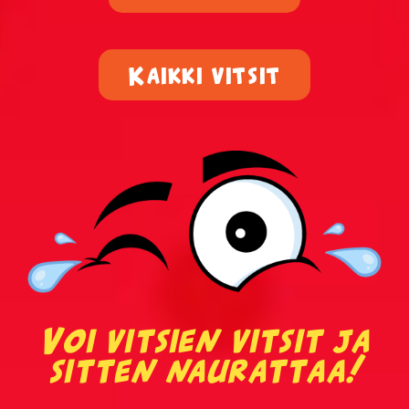
Ruotsalaisvitsit
Sairaat vitsit
Kaikki vitsit
Savolaisvitsit
Suomalainen ruotsalainen ja norjalainen vitsit
Tauski vitsit
Tesla-vitsit
Tuksu vitsit
Turkulaisvitsit
Voi vitsien vitsit ja
sitten naurattaa!
Urheiluvitsit
Uskonto vitsit