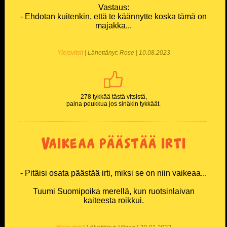
Vastaus:
- Ehdotan kuitenkin, että te käännytte koska tämä on
majakka...
Yleisvitsit
| Lähettänyt: Rose | 10.08.2023
278 tykkää tästä vitsistä,
paina peukkua jos sinäkin tykkäät.
Vaikeaa päästää irti
- Pitäisi osata päästää irti, miksi se on niin vaikeaa...
Tuumi Suomipoika merellä, kun ruotsinlaivan
kaiteesta roikkui.