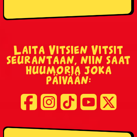
Laita Vitsien Vitsit
seurantaan, niin saat
huumoria joka
päivään: