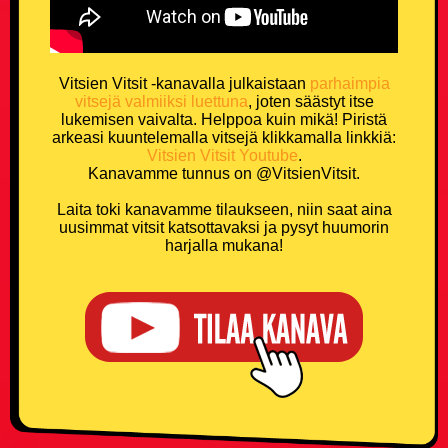
Vitsien Vitsit -kanavalla julkaistaan
parhaimpia
vitsejä valmiiksi luettuna
, joten säästyt itse
lukemisen vaivalta. Helppoa kuin mikä! Piristä
arkeasi kuuntelemalla vitsejä klikkamalla linkkiä:
Vitsien Vitsit Youtube
.
Kanavamme tunnus on @VitsienVitsit.
Laita toki kanavamme tilaukseen, niin saat aina
uusimmat vitsit katsottavaksi ja pysyt huumorin
harjalla mukana!