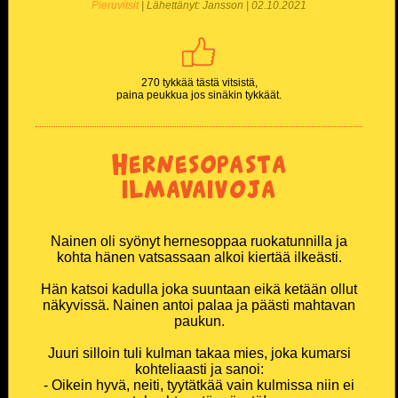
Pieruvitsit
| Lähettänyt: Jansson | 02.10.2021
270 tykkää tästä vitsistä,
paina peukkua jos sinäkin tykkäät.
Hernesopasta
ilmavaivoja
Nainen oli syönyt hernesoppaa ruokatunnilla ja
kohta hänen vatsassaan alkoi kiertää ilkeästi.
Hän katsoi kadulla joka suuntaan eikä ketään ollut
näkyvissä. Nainen antoi palaa ja päästi mahtavan
paukun.
Juuri silloin tuli kulman takaa mies, joka kumarsi
kohteliaasti ja sanoi:
- Oikein hyvä, neiti, tyytätkää vain kulmissa niin ei