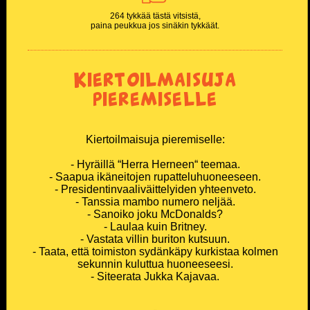
264 tykkää tästä vitsistä,
TikTok
paina peukkua jos sinäkin tykkäät.
Twitter X
Kiertoilmaisuja
Instagram
pieremiselle
Kiertoilmaisuja pieremiselle:
- Hyräillä “Herra Herneen“ teemaa.
- Saapua ikäneitojen rupatteluhuoneeseen.
- Presidentinvaaliväittelyiden yhteenveto.
- Tanssia mambo numero neljää.
- Sanoiko joku McDonalds?
- Laulaa kuin Britney.
- Vastata villin buriton kutsuun.
- Taata, että toimiston sydänkäpy kurkistaa kolmen
sekunnin kuluttua huoneeseesi.
- Siteerata Jukka Kajavaa.