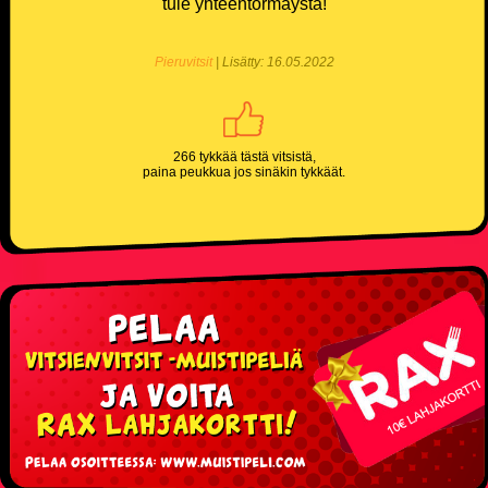
tule yhteentörmäystä!
Pieruvitsit
| Lisätty: 16.05.2022
266 tykkää tästä vitsistä,
paina peukkua jos sinäkin tykkäät.