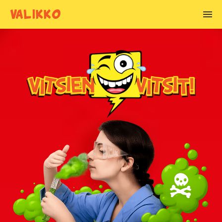
VALIKKO
VITSIEN AIHEET
Alkoholivitsit
Anoppivitsit
Armeijavitsit
Asianajajavitsit
Basistivitsit
Blondivitsit
Chuck Norris vitsit