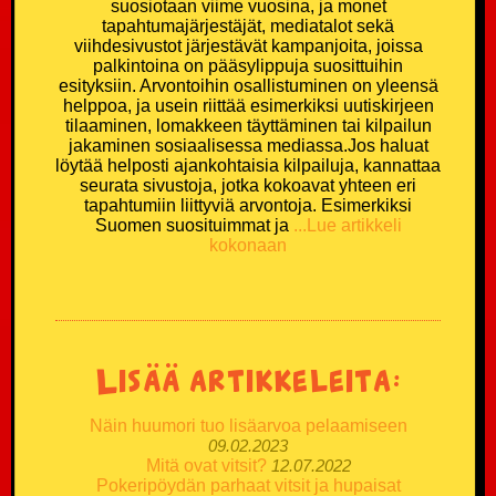
suosiotaan viime vuosina, ja monet
tapahtumajärjestäjät, mediatalot sekä
viihdesivustot järjestävät kampanjoita, joissa
palkintoina on pääsylippuja suosittuihin
esityksiin. Arvontoihin osallistuminen on yleensä
helppoa, ja usein riittää esimerkiksi uutiskirjeen
tilaaminen, lomakkeen täyttäminen tai kilpailun
jakaminen sosiaalisessa mediassa.Jos haluat
löytää helposti ajankohtaisia kilpailuja, kannattaa
seurata sivustoja, jotka kokoavat yhteen eri
tapahtumiin liittyviä arvontoja. Esimerkiksi
Suomen suosituimmat ja
...Lue artikkeli
kokonaan
Lisää artikkeleita:
Näin huumori tuo lisäarvoa pelaamiseen
09.02.2023
Mitä ovat vitsit?
12.07.2022
Pokeripöydän parhaat vitsit ja hupaisat