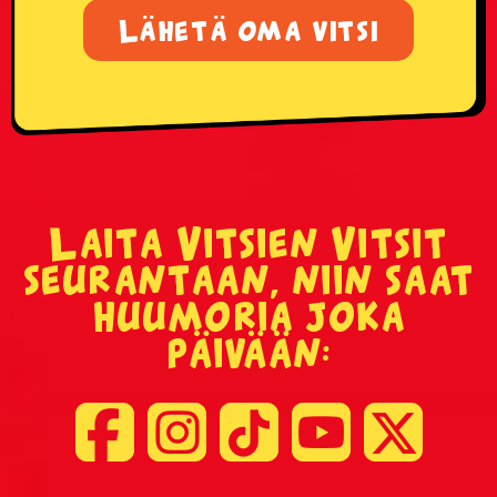
Lähetä oma vitsi
Laita Vitsien Vitsit
seurantaan, niin saat
huumoria joka
päivään: