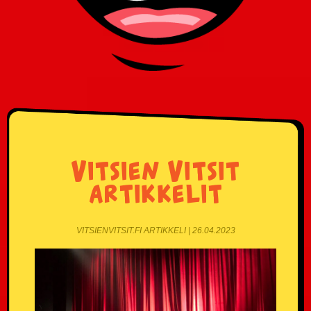
Vitsien Vitsit
artikkelit
VITSIENVITSIT.FI ARTIKKELI | 26.04.2023