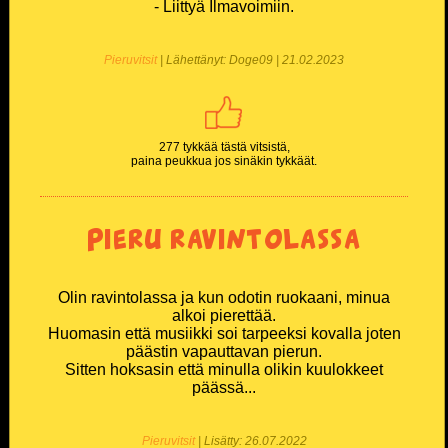
- Liittyä Ilmavoimiin.
KATSO, KUUNTELE TAI PELAA
Pieruvitsit
| Lähettänyt: Doge09 | 21.02.2023
Kaikki vitsit
Kuuntele valmiiksi luettuja vitsejä
277 tykkää tästä vitsistä,
paina peukkua jos sinäkin tykkäät.
Pelaa Vitsien Vitsit -peliä ja voita
Pieru ravintolassa
Satunnainen vitsi
Vitsi & huumori artikkelit
Olin ravintolassa ja kun odotin ruokaani, minua
alkoi pierettää.
TIEDÄTKÖ HYVÄN VITSIN?
Huomasin että musiikki soi tarpeeksi kovalla joten
päästin vapauttavan pierun.
Sitten hoksasin että minulla olikin kuulokkeet
Lähetä oma vitsi ja tee historiaa
päässä...
VERKKOKAUPPA
Pieruvitsit
| Lisätty: 26.07.2022