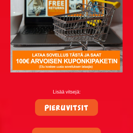
Naisvitsit
Niilo22 vitsit
Parisuhdevitsit
Pieruvitsit
Pikku-Kalle vitsit
Poliisivitsit
Politiikkavitsit
Lisää vitsejä:
Pottukoira vitsit
Pieruvitsit
Puujalkavitsit