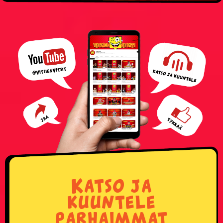
Katso ja
kuuntele
parhaimmat