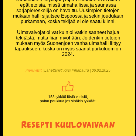
epätietoisia, missä uimahallissa ja saunassa
sarjapiereskelijä on havaittu. Uusimpien tietojen
mukaan halli sijaitsee Espoossa ja sekin joudutaan
purkamaan, koska tekijää ei ole saatu kiinni.
Uimavalvojat olivat kuin olivatkin saaneet hajua
tekijästä, mutta liian myöhään. Joidenkin tietojen
mukaan myös Suonenjoen vanha uimahalli liittyy
tapaukseen, koska on myös saanut purkutuomion
2024.
Pieruvitsit
| Lähettänyt: Kirsi Pihapauru | 06.02.2025
158 tykkää tästä vitsistä,
paina peukkua jos sinäkin tykkäät.
Resepti kuulovaivaan