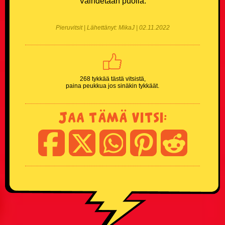
Vaihdetaan puolia.
Naisvitsit
Pieruvitsit | Lähettänyt: MikaJ | 02.11.2022
Niilo22 vitsit
Parisuhdevitsit
268 tykkää tästä vitsistä,
Pieruvitsit
paina peukkua jos sinäkin tykkäät.
Pikku-Kalle vitsit
Jaa tämä vitsi:
Poliisivitsit
Politiikkavitsit
Pottukoira vitsit
Puujalkavitsit