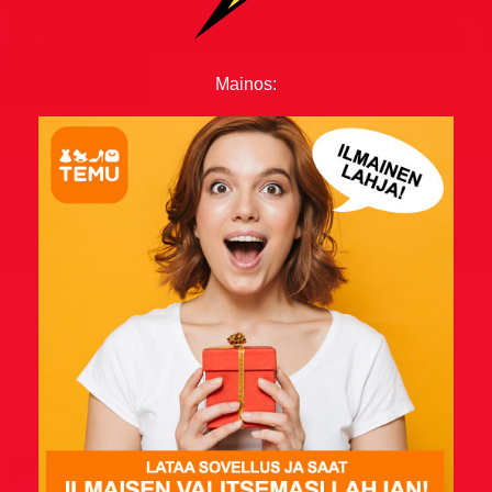
Ruotsalaisvitsit
Sairaat vitsit
Mainos:
Savolaisvitsit
Suomalainen ruotsalainen ja norjalainen vitsit
Tauski vitsit
Tesla-vitsit
Tuksu vitsit
Turkulaisvitsit
Urheiluvitsit
Uskonto vitsit