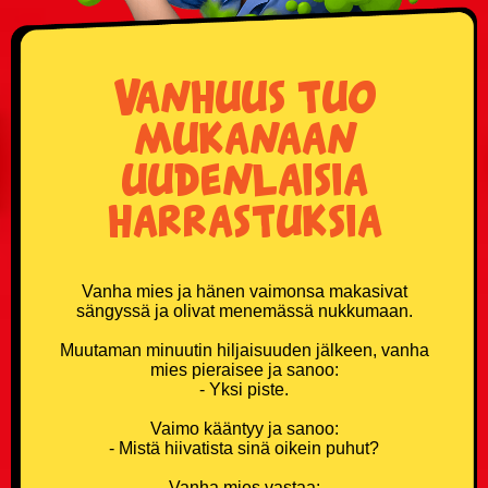
Donald Trump vitsit
Vanhuus tuo
Eläinvitsit
mukanaan
Härskit vitsit
uudenlaisia
Hölmöläisvitsit
harrastuksia
Insinöörivitsit
Vanha mies ja hänen vaimonsa makasivat
Japanilaisvitsit
sängyssä ja olivat menemässä nukkumaan.
Jonnevitsit
Muutaman minuutin hiljaisuuden jälkeen, vanha
mies pieraisee ja sanoo:
- Yksi piste.
Jouluvitsit
Vaimo kääntyy ja sanoo:
- Mistä hiivatista sinä oikein puhut?
Kasinovitsit
Vanha mies vastaa: