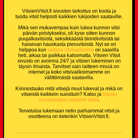
VitsienVitsit.fi sivuston tarkoitus on koota ja
tuoda vitsit helposti kaikkien lukijoiden saataville.
Mikä sen mukavempaa kuin lukea kunnon vitsi
päivän piristykseksi, oli kyse sitten kunnon
puujalkavitsistä, seksikkäästä blondivitsistä tai
haisevan hauskasta pieruvitsistä. Nyt se on
helppoa kun
valtava vitsivalikoima
on saavilla
heti, aikaa tai paikkaa katsomatta. Vitsien Vitsit
sivusto on avoinna 24/7 ja vitsien lukeminen on
täysin ilmaista. Tarvitset vain laitteen missä on
internet ja koko vitsivalikoimamme on
välittömästä saatavilla.
Kiinnostaako mitä vitsejä muut lukevat ja mikä on
vitseistä kaikkein suosituin? Katso ja
tutustu
suosituimpiin vitseihin tästä
.
Tervetuloa lukemaan netin parhaimmat vitsit ja
osoitteena on tietenkin VitsienVitsit.fi.