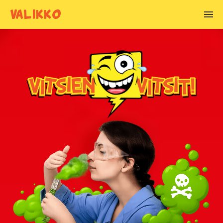
VALIKKO
VITSIEN AIHEET
Alkoholivitsit
Anoppivitsit
Armeijavitsit
Asianajajavitsit
Basistivitsit
Blondivitsit
Chuck Norris vitsit