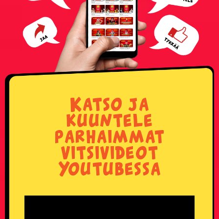
Katso ja
kuuntele
parhaimmat
vitsivideot
Youtubessa