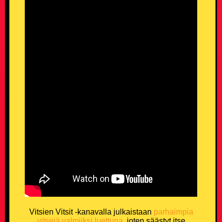
Vitsien Vitsit -kanavalla julkaistaan
parhaimpia
vitsejä valmiiksi luettuna
, joten säästyt itse