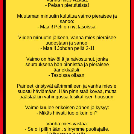
- Pelaan pierufutista!
Kouluvitsit
Muutaman minuutin kuluttua vaimo pieraisee ja
Ladavitsit
sanoo:
- Maali! Peli on nyt tasoissa.
Laihialaisvitsit
Viiden minuutin jälkeen, vanha mies pieraisee
uudestaan ja sanoo:
- Maali! Johdan peliä 2-1!
Lääkärivitsit
Vaimo on häviöllä ja raivostunut, jonka
Maalaisvitsit
seurauksena hän pinnistää ja pieraisee
äänekkäästi:
- Tasoissa ollaan!
Mies vs Nainen -vitsit
Paineet kiristyvät äärimmilleen ja vanha mies ei
suostu häviämään. Hän pinnistää kovaa, mutta
Miesvitsit
päästääkin vahingossa lusikallisen housuun.
Vaimo kuulee erikoisen äänen ja kysyy:
Mitä eroa? -vitsit
- Mikäs hiivatti tuo oikein oli?
Mitä yhteistä? -vitsit
Vanha mies vastaa:
- Se oli pillin ääni, siirrymme puoliajalle.