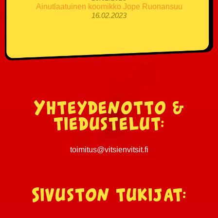
Ainutlaatuinen koomikko Jope Ruonansuu
16.02.2023
Yhteydenotto &
tiedustelut:
toimitus@vitsienvitsit.fi
Sivuston tukijat: