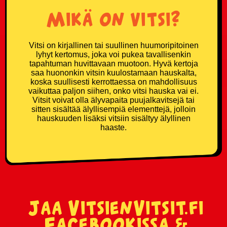
Mikä on vitsi?
Vitsi on kirjallinen tai suullinen huumoripitoinen
lyhyt kertomus, joka voi pukea tavallisenkin
tapahtuman huvittavaan muotoon. Hyvä kertoja
saa huononkin vitsin kuulostamaan hauskalta,
koska suullisesti kerrottaessa on mahdollisuus
vaikuttaa paljon siihen, onko vitsi hauska vai ei.
Vitsit voivat olla älyvapaita puujalkavitsejä tai
sitten sisältää älyllisempiä elementtejä, jolloin
hauskuuden lisäksi vitsiin sisältyy älyllinen
haaste.
Jaa VitsienVitsit.fi
Facebookissa &