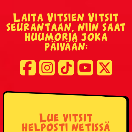
Laita Vitsien Vitsit
seurantaan, niin saat
huumoria joka
päivään:
Lue vitsit
helposti netissä