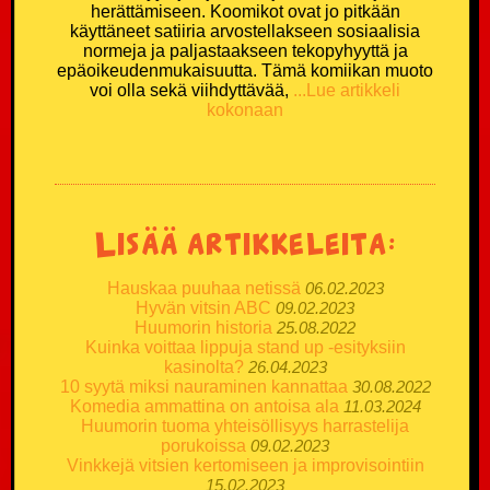
herättämiseen. Koomikot ovat jo pitkään
käyttäneet satiiria arvostellakseen sosiaalisia
normeja ja paljastaakseen tekopyhyyttä ja
epäoikeudenmukaisuutta. Tämä komiikan muoto
voi olla sekä viihdyttävää,
...Lue artikkeli
kokonaan
Lisää artikkeleita:
Hauskaa puuhaa netissä
06.02.2023
Hyvän vitsin ABC
09.02.2023
Huumorin historia
25.08.2022
Kuinka voittaa lippuja stand up -esityksiin
kasinolta?
26.04.2023
10 syytä miksi nauraminen kannattaa
30.08.2022
Komedia ammattina on antoisa ala
11.03.2024
Huumorin tuoma yhteisöllisyys harrastelija
porukoissa
09.02.2023
Vinkkejä vitsien kertomiseen ja improvisointiin
15.02.2023