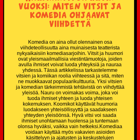
vuoksi: Miten vitsit ja
komedia ohjaavat
viihdettä
Komedia on aina ollut olennainen osa
viihdeteollisuutta aina muinaisesta teatterista
nykyaikaisiin komediasarjoihin. Vitsit ja huumori
ovat yleismaailmallisia viestintämuotoja, joiden
avulla ihmiset voivat luoda yhteyksiä ja nauraa
yhdessä. Tässä artikkelissa tarkastelemme
vitsien ja komiikan roolia viihteessä ja sitä, miten
ne muokkaavat populaarikulttuuria. Yksi vitsien
ja komedian tärkeimmistä tehtävistä on viihdyttää
yleisöä. Nauru on voimakas voima, joka voi
tuoda ihmiset yhteen ja luoda yhteisen
kokemuksen. Koomikot käyttävät huumoria
luodakseen yhteisöllisyyttä ja saadakseen
yhteyden yleisöönsä. Hyvä vitsi voi saada
ihmiset unohtamaan huolensa ja tuntemaan
olonsa hyväksi, vaikka vain hetkeksi.Komediaa
voidaan käyttää myös vakavien asioiden
käsittelyyn ja ajatusten ja keskustelujen