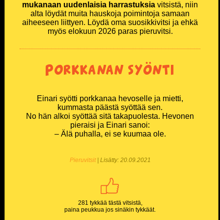
mukanaan uudenlaisia harrastuksia
vitsistä, niin
alta löydät muita hauskoja poimintoja samaan
Miesten T-paidat
aiheeseen liittyen. Löydä oma suosikkivitsi ja ehkä
myös elokuun 2026 paras pieruvitsi.
Naisten T-paidat
Lasten paidat
Porkkanan syönti
Lippikset ja myssyt
Einari syötti porkkanaa hevoselle ja mietti,
kummasta päästä syöttää sen.
Mukit ja tarvikkeet
No hän alkoi syöttää sitä takapuolesta. Hevonen
pieraisi ja Einari sanoi:
– Älä puhalla, ei se kuumaa ole.
Vitsien Vitsit Verkkokauppa
SOSIAALINEN MEDIA
Pieruvitsit
| Lisätty: 20.09.2021
Facebook
281 tykkää tästä vitsistä,
Youtube
paina peukkua jos sinäkin tykkäät.