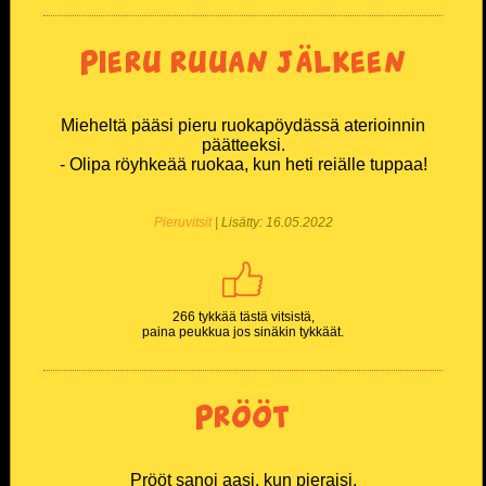
TikTok
Pieru ruuan jälkeen
Twitter X
Mieheltä pääsi pieru ruokapöydässä aterioinnin
Instagram
päätteeksi.
- Olipa röyhkeää ruokaa, kun heti reiälle tuppaa!
Pieruvitsit
| Lisätty: 16.05.2022
266 tykkää tästä vitsistä,
paina peukkua jos sinäkin tykkäät.
Prööt
Prööt sanoi aasi, kun pieraisi.