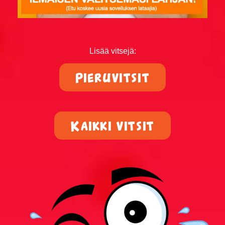
Vanhusvitsit
Vankilavitsit
Lisää vitsejä:
Yleisvitsit
Pieruvitsit
SUOSITUIMMAT VITSIT
Eniten tykätyt vitsit
Kaikki vitsit
Päivän katsotuimmat vitsit
Viikon katsotuimmat vitsit
Kuukauden katsotuimmat vitsit
100 suosituinta vitsiä