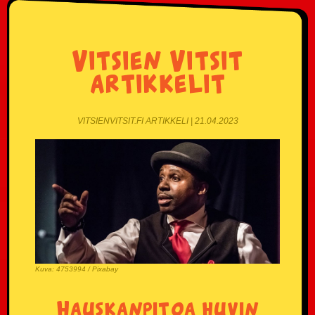
Vitsien Vitsit
artikkelit
VITSIENVITSIT.FI ARTIKKELI | 21.04.2023
Kuva: 4753994 / Pixabay
Hauskanpitoa huvin