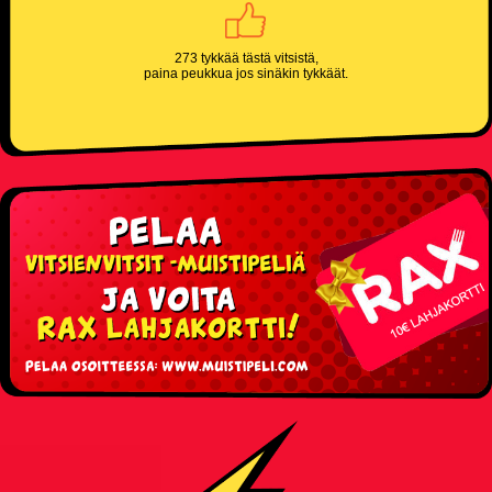
273 tykkää tästä vitsistä,
paina peukkua jos sinäkin tykkäät.