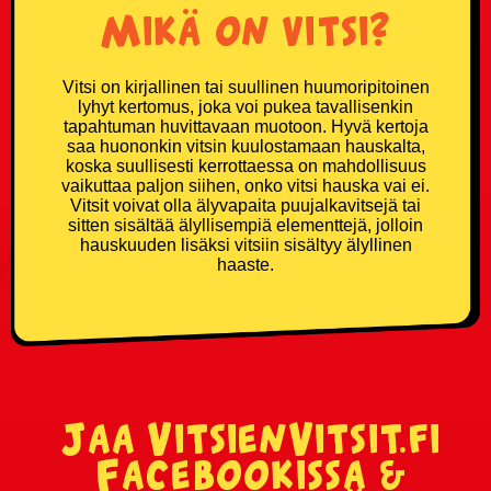
Mikä on vitsi?
Vitsi on kirjallinen tai suullinen huumoripitoinen
lyhyt kertomus, joka voi pukea tavallisenkin
tapahtuman huvittavaan muotoon. Hyvä kertoja
saa huononkin vitsin kuulostamaan hauskalta,
koska suullisesti kerrottaessa on mahdollisuus
vaikuttaa paljon siihen, onko vitsi hauska vai ei.
Vitsit voivat olla älyvapaita puujalkavitsejä tai
sitten sisältää älyllisempiä elementtejä, jolloin
hauskuuden lisäksi vitsiin sisältyy älyllinen
haaste.
Jaa VitsienVitsit.fi
Facebookissa &