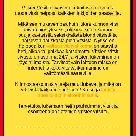
VitsienVitsit.fi sivuston tarkoitus on koota ja
tuoda vitsit helposti kaikkien lukijoiden saataville.
Mikä sen mukavempaa kuin lukea kunnon vitsi
päivän piristykseksi, oli kyse sitten kunnon
puujalkavitsistä, seksikkäästä blondivitsistä tai
haisevan hauskasta pieruvitsistä. Nyt se on
helppoa kun
valtava vitsivalikoima
on saavilla
heti, aikaa tai paikkaa katsomatta. Vitsien Vitsit
sivusto on avoinna 24/7 ja vitsien lukeminen on
täysin ilmaista. Tarvitset vain laitteen missä on
internet ja koko vitsivalikoimamme on
välittömästä saatavilla.
Kiinnostaako mitä vitsejä muut lukevat ja mikä on
vitseistä kaikkein suosituin? Katso ja
tutustu
suosituimpiin vitseihin tästä
.
Tervetuloa lukemaan netin parhaimmat vitsit ja
osoitteena on tietenkin VitsienVitsit.fi.