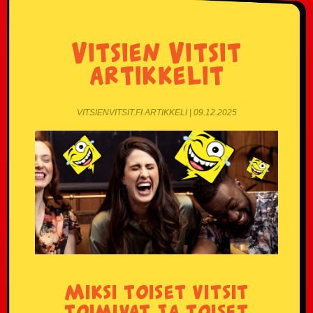
Vitsien Vitsit
artikkelit
VITSIENVITSIT.FI ARTIKKELI | 09.12.2025
Miksi toiset vitsit
toimivat ja toiset