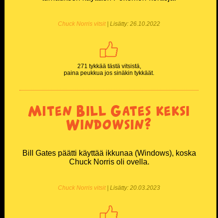
Chuck Norris vitsit
| Lisätty: 26.10.2022
271 tykkää tästä vitsistä,
paina peukkua jos sinäkin tykkäät.
Miten Bill Gates keksi
Windowsin?
Bill Gates päätti käyttää ikkunaa (Windows), koska
Chuck Norris oli ovella.
Chuck Norris vitsit
| Lisätty: 20.03.2023