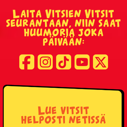
Laita Vitsien Vitsit
seurantaan, niin saat
huumoria joka
päivään:
Lue vitsit
helposti netissä