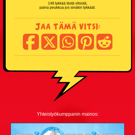
148 tykkää tästä vitsistä,
Kouluvitsit
paina peukkua jos sinäkin tykkäät.
Ladavitsit
Jaa tämä vitsi:
Laihialaisvitsit
Lääkärivitsit
Maalaisvitsit
Mies vs Nainen -vitsit
Miesvitsit
Mitä eroa? -vitsit
Yhteistyökumppanin mainos:
Mitä yhteistä? -vitsit