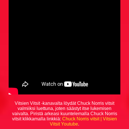
Vanhusvitsit
Vankilavitsit
Yleisvitsit
SUOSITUIMMAT VITSIT
Eniten tykätyt vitsit
Päivän katsotuimmat vitsit
Viikon katsotuimmat vitsit
Vitsien Vitsit -kanavalta löydät Chuck Norris vitsit
valmiiksi luettuna, joten säästyt itse lukemisen
Kuukauden katsotuimmat vitsit
vaivalta. Piristä arkeasi kuuntelemalla Chuck Norris
vitsit klikkamalla linkkiä:
Chuck Norris vitsit | Vitsien
Vitsit Youtube
.
100 suosituinta vitsiä