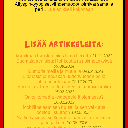
Allyspin-tyyppiset viihdemuodot toimivat samalla
peri
...Lue artikkeli kokonaan
Lisää artikkeleita:
Maailman hauskin mies Ismo Leikola
21.11.2022
Suomalainen sisu: Rohkeutta ja riskinottokykyä
09.08.2024
Huumoria meillä ja muualla
09.02.2023
5 parasta ja hauskaa uudenvuoden peliä
juhlatunnelmaan
27.12.2023
Vinkkejä vitsien kertomiseen ja improvisointiin
15.02.2023
Onko komedia -videopelejä olemassa?
16.02.2023
Mobiilipelaamisen nousu ja sen vaikutus
peliteollisuuteen
19.09.2024
Näille kasinovitseille nauretaan vielä viimeisen
jaon jälkeen
30.06.2026
Huumoria eri kulttuureissa
13.12.2022