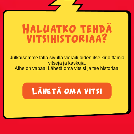
Haluatko tehdä
vitsihistoriaa?
Julkaisemme tällä sivulla vierailijoiden itse kirjoittamia
vitsejä ja kaskuja.
Aihe on vapaa! Lähetä oma vitsisi ja tee historiaa!
Lähetä oma vitsi