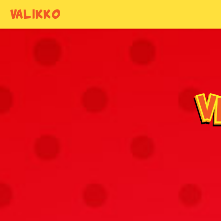
VALIKKO
VITSIEN AIHEET
Alkoholivitsit
Anoppivitsit
Armeijavitsit
Eläinvitsit
Härskit vitsit
Hölmöläisvitsit
Ladavitsit
Laihialaisvitsit
Lääkärivitsit
Naisvitsit
Niilo22 vitsit
Parisuhdevitsit
Puujalkavitsit
Ruotsalaisvitsit
Sairaat vitsit
Tuksu vitsit
Turkulaisvitsit
Urheiluvitsit