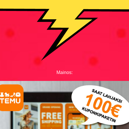
Mainos: