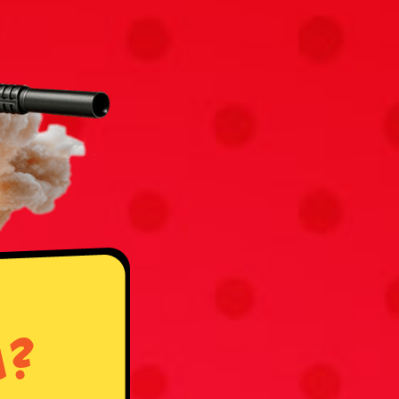
tsit
100 suosituinta vitsiä
Vitsi & huumori artikkelit
a?
Vitsien Vitsit Verkkokauppa