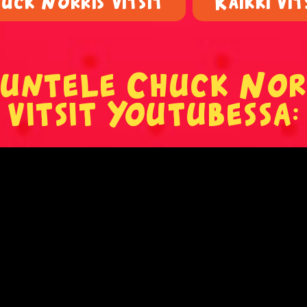
uck Norris vitsit
Kaikki vit
untele Chuck Nor
vitsit Youtubessa: