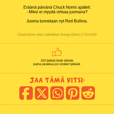
Eräänä päivänä Chuck Norris ajatteli:
- Miksi ei myydä virtsaa juomana?
X
Instagram
Juoma tunnetaan nyt Red Bullina.
Chuck Norris vitsit | Lähettänyt: Energy Drink | 17.03.2025
163 tykkää tästä vitsistä,
paina peukkua jos sinäkin tykkäät.
Jaa tämä vitsi: