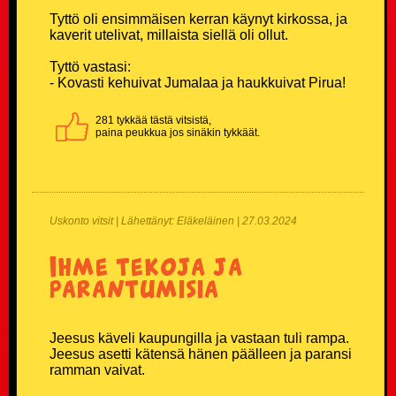
Tyttö oli ensimmäisen kerran käynyt kirkossa, ja
kaverit utelivat, millaista siellä oli ollut.
Tyttö vastasi:
- Kovasti kehuivat Jumalaa ja haukkuivat Pirua!
281 tykkää tästä vitsistä,
paina peukkua jos sinäkin tykkäät.
Uskonto vitsit | Lähettänyt: Eläkeläinen | 27.03.2024
Ihme tekoja ja
parantumisia
Jeesus käveli kaupungilla ja vastaan tuli rampa.
Jeesus asetti kätensä hänen päälleen ja paransi
ramman vaivat.