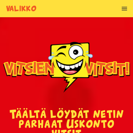
VALIKKO
VITSIEN AIHEET
Alkoholivitsit
Anoppivitsit
Armeijavitsit
Asianajajavitsit
Basistivitsit
Täältä löydät netin
Blondivitsit
parhaat Uskonto
Chuck Norris vitsit