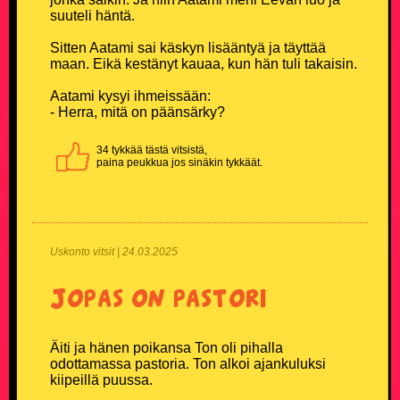
suuteli häntä.
Sitten Aatami sai käskyn lisääntyä ja täyttää
maan. Eikä kestänyt kauaa, kun hän tuli takaisin.
Aatami kysyi ihmeissään:
- Herra, mitä on päänsärky?
34 tykkää tästä vitsistä,
paina peukkua jos sinäkin tykkäät.
Uskonto vitsit | 24.03.2025
Jopas on pastori
Äiti ja hänen poikansa Ton oli pihalla
odottamassa pastoria. Ton alkoi ajankuluksi
kiipeillä puussa.