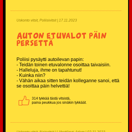
Uskonto vitsit, Poliisivitsit | 17.11.2023
Auton etuvalot päin
persettä
Poliisi pysäytti autoilevan papin:
- Teidän toinen etuvalonne osoittaa taivaisiin.
- Halleluja, ihme on tapahtunut!
- Kuinka niin?
- Vähän aikaa sitten teidän kolleganne sanoi, että
se osoittaa päin helvettiä!
314 tykkää tästä vitsistä,
paina peukkua jos sinäkin tykkäät.
Uskonto vitsit, Naisvitsit | Lähettänyt: Adam | 02.11.2023