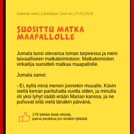
Uskonto vitsit | Lähettänyt: God no | 27.03.2024
Suosittu matka
maapallolle
Jumala tunsi olevansa loman tarpeessa ja meni
taivaalliseen matkatoimistoon. Matkatoimiston
virkailija suositteli matkaa maapallolle.
Jumala sanoi:
- Ei, kyllä minä menen jonnekin muualle. Kävin
siellä kerran parituhatta vuotta sitten, ja minulla
oli yksi lyhyt säätö erään Marian kanssa, ja ne
puhuvat siitä vielä tänäkin päivänä.
278 tykkää tästä vitsistä,
paina peukkua jos sinäkin tykkäät.