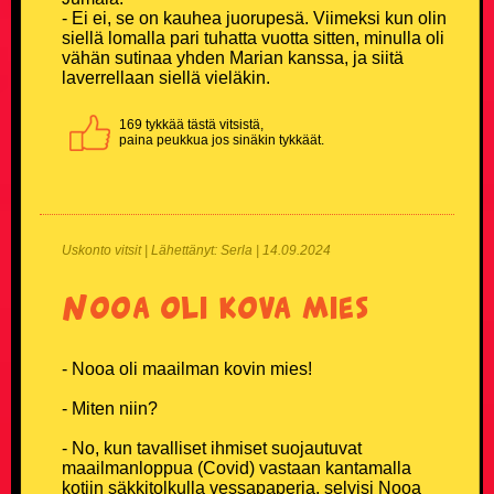
- Ei ei, se on kauhea juorupesä. Viimeksi kun olin
siellä lomalla pari tuhatta vuotta sitten, minulla oli
vähän sutinaa yhden Marian kanssa, ja siitä
laverrellaan siellä vieläkin.
169 tykkää tästä vitsistä,
paina peukkua jos sinäkin tykkäät.
Uskonto vitsit | Lähettänyt: Serla | 14.09.2024
Nooa oli kova mies
- Nooa oli maailman kovin mies!
- Miten niin?
- No, kun tavalliset ihmiset suojautuvat
maailmanloppua (Covid) vastaan kantamalla
kotiin säkkitolkulla vessapaperia, selvisi Nooa