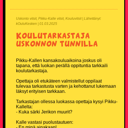
Uskonto vitsit, Pikku-Kalle vitsit, Kouluvitsit | Lähettänyt:
kOuluKesken | 01.03.2025
Koulutarkastaja
uskonnon tunnilla
Pikku-Kallen kansakouluaikoina joskus oli
tapana, että luokan perällä oppituntia tarkkaili
koulutarkastaja.
Opettaja oli etukäteen valmistellut oppilaat
tulevaa tarkastusta varten ja kehottanut lukemaan
läksyt erityisen tarkkaan.
Tarkastajan ollessa luokassa opettaja kysyi Pikku-
Kallelta:
- Kuka särki Jerikon muurit?
Kalle vastasi puolustautuen:
- En minä ainakaan!