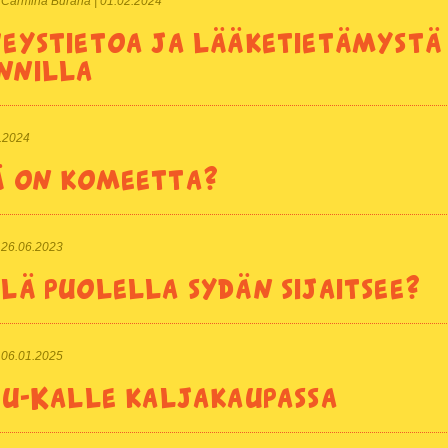
t | Carmina Burana | 01.02.2024
eystietoa ja lääketietämystä
nnilla
5.2024
 on komeetta?
 | 26.06.2023
lä puolella sydän sijaitsee?
 | 06.01.2025
ku-Kalle kaljakaupassa