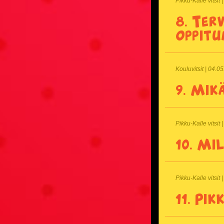
Pikku-Kalle vitsi
8.
Terv
oppitu
Kouluvitsit | 04.0
9.
Mikä
Pikku-Kalle vitsit
10.
Mil
Pikku-Kalle vitsit
11.
Pik