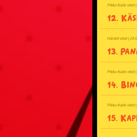
Pikku-Kalle vitsit
12.
Käs
Härskit vitsit | 24
13.
Pan
Pikku-Kalle vitsit
14.
Bin
Pikku-Kalle vitsit
15.
Kap