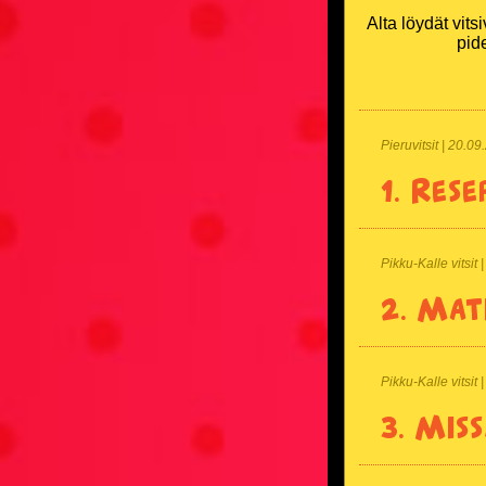
Alta löydät vit
pid
Pieruvitsit | 20.0
1.
Rese
Pikku-Kalle vitsit
2.
Mat
Pikku-Kalle vitsit
3.
Miss