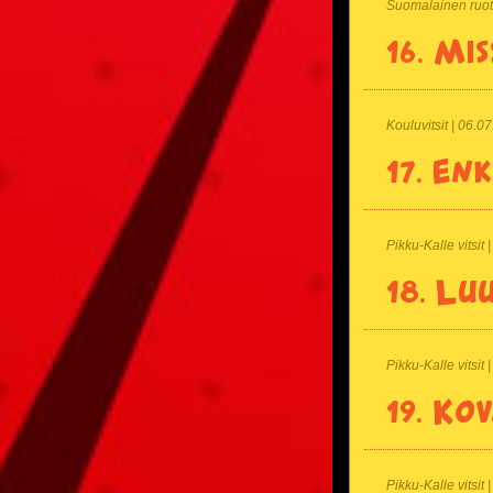
Suomalainen ruots
16.
Mis
Kouluvitsit | 06.0
17.
Enk
Pikku-Kalle vitsit
18.
Luu
Pikku-Kalle vitsit 
19.
Kov
Pikku-Kalle vitsit 