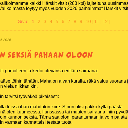
sivalikoimamme kaikki Härskit vitsit (283 kpl) lajiteltuna uusimm
Valikoimasta löytyy myös vuoden 2026 parhaimmat Härskit vitsit
Sivu:
[
1
|
2
|
3
|
4
|
5
|
6
|
7
|
8
|
9
|
10
|
11
|
12
]
.06.2026
n seksiä pahaan oloon
tti pomolleen ja kertoi olevansa erittäin sairaana:
pääse töihin tänään. Maha on aivan kuralla, räkä valuu suorana 
n vielä nilkkanikin.
 tarvitsi työväkeä pikaisesti:
ällä töissä ihan mahdoton kiire. Sinun olisi pakko kyllä päästä
nä olen kuumeessa, flunssassa tai muuten sairaana, niin pyyd
lloin kunnon seksiä. Tämä saa oloni parantumaan ja voin palata
in varmaan kannattaisi testata tuota.