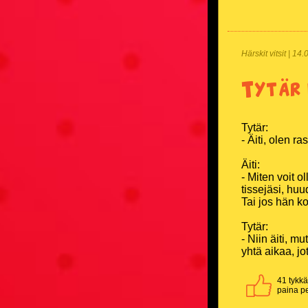
Härskit vitsit | 14
Tytär 
Tytär:
- Äiti, olen r
Äiti:
- Miten voit o
tissejäsi, huu
Tai jos hän k
Tytär:
- Niin äiti, m
yhtä aikaa, j
41 tykkää
paina pe