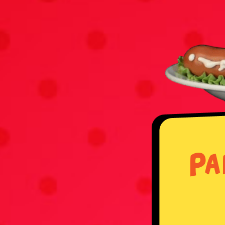
SOSIAALINEN MEDIA
Facebook
Youtube
TikTok
Twitter 
Pa