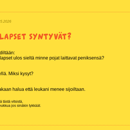
.05.2026
lapset syntyvät?
diltään:
o lapset ulos sieltä minne pojat laittavat peniksensä?
llä. Miksi kysyt?
akaan halua että leukani menee sijoiltaan.
 tästä vitsistä,
ukkua jos sinäkin tykkäät.