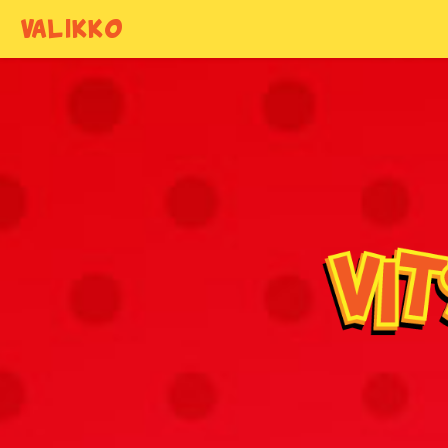
VALIKKO
VITSIEN AIHEET
Alkoholivitsit
Anoppivitsit
Armeijavitsit
Eläinvitsit
Härskit vitsit
Hölmöläisvitsit
Ladavitsit
Laihialaisvitsit
Lääkärivitsit
Naisvitsit
Niilo22 vitsit
Parisuhdevitsit
Puujalkavitsit
Ruotsalaisvitsit
Sairaat vitsit
Tuksu vitsit
Turkulaisvitsit
Urheiluvitsit