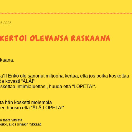
.05.2026
kertoi olevansa raskaana
askaana.
lla?! Enkö ole sanonut miljoona kertaa, että jos poika koskettaa
da kovasti “ÄLÄ!“.
oskettaa intiimialuettasi, huuda että “LOPETA!“.
utta hän kosketti molempia
oten huusin että “ÄLÄ LOPETA!“
 tästä vitsistä,
ukkua jos sinäkin tykkäät.