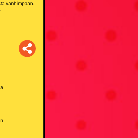
asta vanhimpaan.
.
ja
än