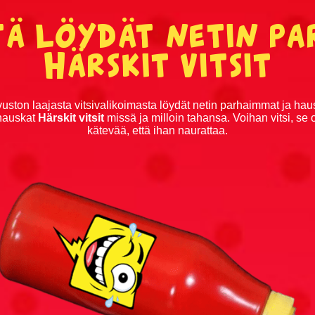
tä löydät netin pa
Härskit vitsit
Viikon katsotuimmat vitsit
Kuukauden katsotuimmat vi
uston laajasta vitsivalikoimasta löydät netin parhaimmat ja ha
 hauskat
Härskit vitsit
missä ja milloin tahansa. Voihan vitsi, se 
kätevää, että ihan naurattaa.
Pelaa Vitsien Vitsit -peliä ja voita
Satunnainen vitsi
aidat
Lippikset ja myssyt
Mukit ja tarvikkeet