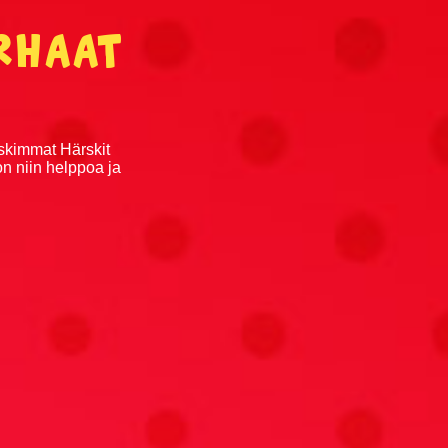
rhaat
tsit
100 suosituinta vitsiä
uskimmat Härskit
on niin helppoa ja
Vitsi & huumori artikkelit
Vitsien Vitsit Verkkokauppa