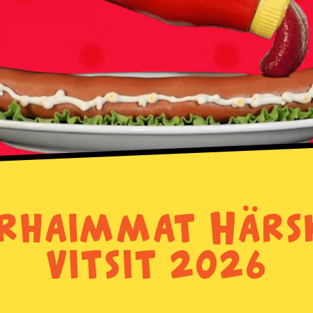
X
Instagram
rhaimmat Härs
vitsit 2026