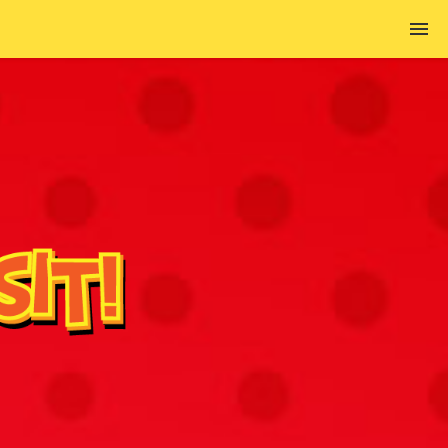
Chuck Norris vitsit
Donald Trump vitsit
Jouluvitsit
Kasinovitsit
Kouluvitsit
Mitä eroa? -vitsit
Mitä yhteistä? -vitsit
Politiikkavitsit
Pottukoira vitsit
lainen vitsit
Tauski vitsit
Tesla-vitsit
Yleisvitsit