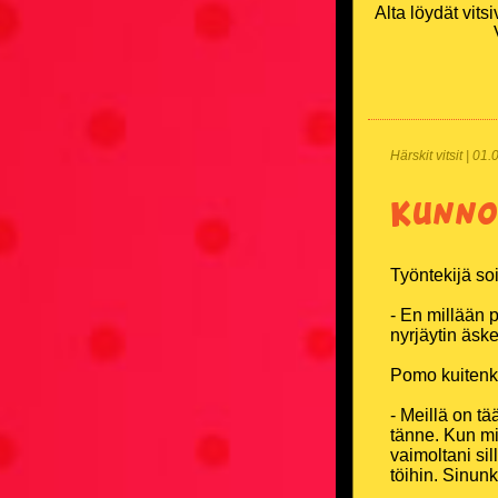
Alta löydät vit
Härskit vitsit | 01
Kunno
Työntekijä soi
- En millään 
nyrjäytin äske
Pomo kuitenkin
- Meillä on tä
tänne. Kun mi
vaimoltani si
töihin. Sinunk