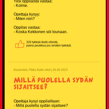
Yksi oppilaista vastaa:
- Kolme.
Opettaja kysyy:
- Miten niin?
Oppilas vastaa:
- Koska Kekkonen söi lounaan.
320 tykkää tästä vitsistä,
paina peukkua jos sinäkin tykkäät.
Kouluvitsit, Pikku-Kalle vitsit | 26.06.2023
Millä puolella sydän
sijaitsee?
Opettaja kysyi oppilailtaan:
- Millä puolella sydän sijaitsee?