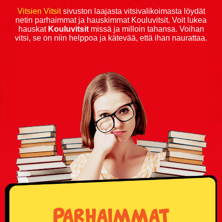
Vitsien Vitsit
sivuston laajasta vitsivalikoimasta löydät
Donald Trump vitsit
netin parhaimmat ja hauskimmat Kouluvitsit. Voit lukea
hauskat
Kouluvitsit
missä ja milloin tahansa. Voihan
Eläinvitsit
vitsi, se on niin helppoa ja kätevää, että ihan naurattaa.
Härskit vitsit
Hölmöläisvitsit
Insinöörivitsit
Japanilaisvitsit
Jonnevitsit
Jouluvitsit
Parhaimmat
Kasinovitsit