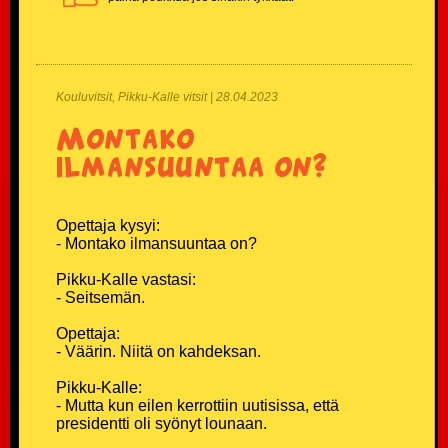
Kouluvitsit, Pikku-Kalle vitsit | 28.04.2023
Montako
ilmansuuntaa on?
Opettaja kysyi:
- Montako ilmansuuntaa on?
Pikku-Kalle vastasi:
- Seitsemän.
Opettaja:
- Väärin. Niitä on kahdeksan.
Pikku-Kalle:
- Mutta kun eilen kerrottiin uutisissa, että
presidentti oli syönyt lounaan.