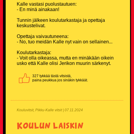
Ruotsalaisvitsit
Kalle vastasi puolustautuen:
- En minä ainakaan!
Sairaat vitsit
Tunnin jälkeen koulutarkastaja ja opettaja
keskustelivat.
Savolaisvitsit
Opettaja vaivautuneena:
- No, tuo meidän Kalle nyt vain on sellainen...
Suomalainen ruotsalainen ja norjalainen vitsit
Koulutarkastaja:
- Voit olla oikeassa, mutta en minäkään oikein
Tauski vitsit
usko että Kalle olisi Jerikon muurin särkenyt.
Tesla-vitsit
327 tykkää tästä vitsistä,
paina peukkua jos sinäkin tykkäät.
Tuksu vitsit
Turkulaisvitsit
Kouluvitsit, Pikku-Kalle vitsit | 07.11.2024
Urheiluvitsit
Koulun laiskin
Uskonto vitsit