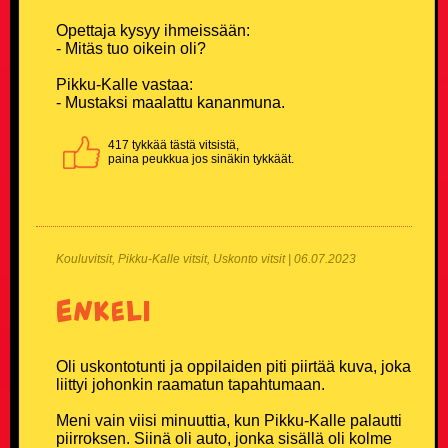
Opettaja kysyy ihmeissään:
- Mitäs tuo oikein oli?
Pikku-Kalle vastaa:
- Mustaksi maalattu kananmuna.
417 tykkää tästä vitsistä,
paina peukkua jos sinäkin tykkäät.
Kouluvitsit, Pikku-Kalle vitsit, Uskonto vitsit | 06.07.2023
Enkeli
Oli uskontotunti ja oppilaiden piti piirtää kuva, joka
liittyi johonkin raamatun tapahtumaan.
Meni vain viisi minuuttia, kun Pikku-Kalle palautti
piirroksen. Siinä oli auto, jonka sisällä oli kolme