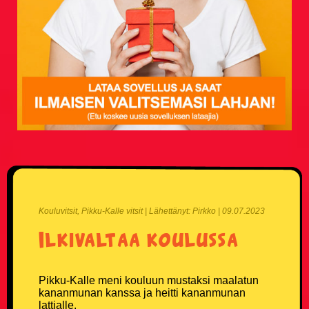
Kouluvitsit, Pikku-Kalle vitsit | Lähettänyt: Pirkko | 09.07.2023
Ilkivaltaa koulussa
Pikku-Kalle meni kouluun mustaksi maalatun
kananmunan kanssa ja heitti kananmunan
lattialle.