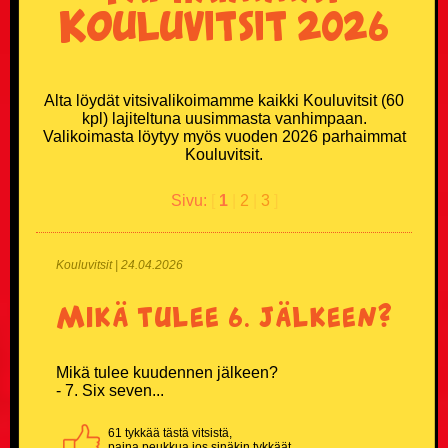
Kouluvitsit 2026
Kouluvitsit
Ladavitsit
Alta löydät vitsivalikoimamme kaikki Kouluvitsit (60
Laihialaisvitsit
kpl) lajiteltuna uusimmasta vanhimpaan.
Valikoimasta löytyy myös vuoden 2026 parhaimmat
Kouluvitsit.
Lääkärivitsit
Sivu:
[
1
|
2
|
3
]
Maalaisvitsit
Mies vs Nainen -vitsit
Kouluvitsit | 24.04.2026
Mikä tulee 6. jälkeen?
Miesvitsit
Mitä eroa? -vitsit
Mikä tulee kuudennen jälkeen?
- 7. Six seven...
Mitä yhteistä? -vitsit
61 tykkää tästä vitsistä,
paina peukkua jos sinäkin tykkäät.