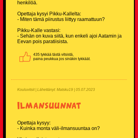
henkilöä.
Opettaja kysyi Pikku-Kallelta:
- Miten tämä piirustus liittyy raamattuun?
Pikku-Kalle vastasi:
- Sehän on kuva siitä, kun enkeli ajoi Aatamin ja
Eevan pois paratiisista.
435 tykkää tästä vitsistä,
paina peukkua jos sinäkin tykkäät.
Kouluvitsit | Lähettänyt: Matsku19 | 05.07.2023
Ilmansuunnat
Opettaja kysyy:
- Kuinka monta väli-ilmansuuntaa on?