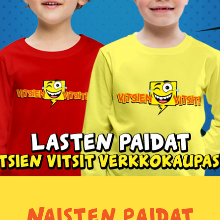
Naisten paidat