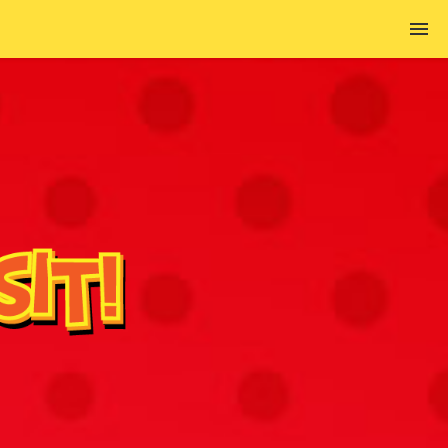
Chuck Norris vitsit
Donald Trump vitsit
Jouluvitsit
Kasinovitsit
Kouluvitsit
Mitä eroa? -vitsit
Mitä yhteistä? -vitsit
Politiikkavitsit
Pottukoira vitsit
lainen vitsit
Tauski vitsit
Tesla-vitsit
Yleisvitsit