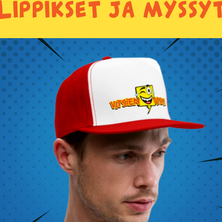
Lippikset ja myssy