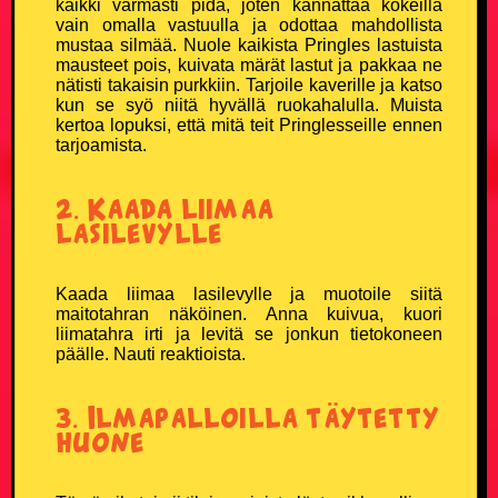
kaikki varmasti pidä, joten kannattaa kokeilla
vain omalla vastuulla ja odottaa mahdollista
mustaa silmää. Nuole kaikista Pringles lastuista
mausteet pois, kuivata märät lastut ja pakkaa ne
nätisti takaisin purkkiin. Tarjoile kaverille ja katso
kun se syö niitä hyvällä ruokahalulla. Muista
kertoa lopuksi, että mitä teit Pringlesseille ennen
tarjoamista.
2. Kaada liimaa
lasilevylle
Kaada liimaa lasilevylle ja muotoile siitä
maitotahran näköinen. Anna kuivua, kuori
liimatahra irti ja levitä se jonkun tietokoneen
päälle. Nauti reaktioista.
3. Ilmapalloilla täytetty
huone