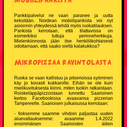
Pankkipalvelut ne vaan paranee ja uutta
keksitään. Nordean mobiilipankista voi nyt
asioinnin yhteydessä tehdä myös ruokatilauksen.
Pankista kerrotaan, että tilattavissa on
esimerkiksi tuttuja perinneherkkuja.
Mielenkiinnosta jään itse henkilökohtaisesti
odottamaan, että saako sieltä kalakukkoa?
Mikropizzaa ravintolasta
Ruoka se vaan kallistuu ja pitserioissa syöminen
käy jo kovasti kukkarolle. Eihän se ole kuin
mielikuvituksesta kiinni, miten tuokin ratkaistaan.
Roiskeläppäpizzoistaan tunnettu Saarioinen
kertoo Facebookissa avaavansa pizzerian
Tampereelle. Saarioisen julkaisussa kerrotaan:
- Iloksemme saamme vihdoin paljastaa uuden
aluevaltauksemme: avaamme 1.4.2022
ensimmäisen Saarioisten äitien