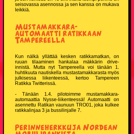
seisovassa asennossa ja sen kanssa on mukava
TikTok
leikkiä.
Twitter X
Mustamakkara-
automaatti ratikkaan
Instagram
Tampereella
Kun nälkä yllättää kesken ratikkamatkan, on
ruuan tilaaminen hankalaa mäkkärin drive-
innistä. Mutta nyt Tampereella voi tänään 1.
huhtikuuta nautiskella mustastamakkarasta myös
julkisessa liikenteessä, kertoo Tampereen
Ratikka Twitterissä.
- Tänään 1.4. pilotoimme mustamakkara-
automaattia Nysse-liikenteessä! Automaatti on
asennettu Ratikan vaunuun TRO01, joka kulkee
ratikkalinjaa 3 ja bussilinjalle 7.
Perinneherkkuja Nordean
mobiilipankista