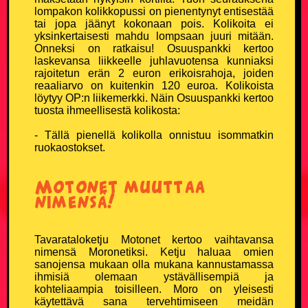
lompakon kolikkopussi on pienentynyt entisestää
tai jopa jäänyt kokonaan pois. Kolikoita ei
KATSO, KUUNTELE TAI PELAA
yksinkertaisesti mahdu lompsaan juuri mitään.
Onneksi on ratkaisu! Osuuspankki kertoo
laskevansa liikkeelle juhlavuotensa kunniaksi
Kaikki vitsit
rajoitetun erän 2 euron erikoisrahoja, joiden
reaaliarvo on kuitenkin 120 euroa. Kolikoista
Kuuntele valmiiksi luettuja vitsejä
löytyy OP:n liikemerkki. Näin Osuuspankki kertoo
tuosta ihmeellisestä kolikosta:
Pelaa Vitsien Vitsit -peliä ja voita
- Tällä pienellä kolikolla onnistuu isommatkin
ruokaostokset.
Satunnainen vitsi
Motonet muuttaa
Vitsi & huumori artikkelit
nimensä!
TIEDÄTKÖ HYVÄN VITSIN?
Tavarataloketju Motonet kertoo vaihtavansa
nimensä Moronetiksi. Ketju haluaa omien
Lähetä oma vitsi ja tee historiaa
sanojensa mukaan olla mukana kannustamassa
ihmisiä olemaan ystävällisempiä ja
kohteliaampia toisilleen. Moro on yleisesti
VERKKOKAUPPA
käytettävä sana tervehtimiseen meidän