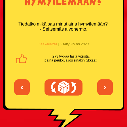
hymyilemään?
Tiedätkö mikä saa minut aina hymyilemään?
- Seitsemäs aivohermo.
Lääkärivitsit
| Lisätty: 29.09.2023
273 tykkää tästä vitsistä,
paina peukkua jos sinäkin tykkäät.
<
>