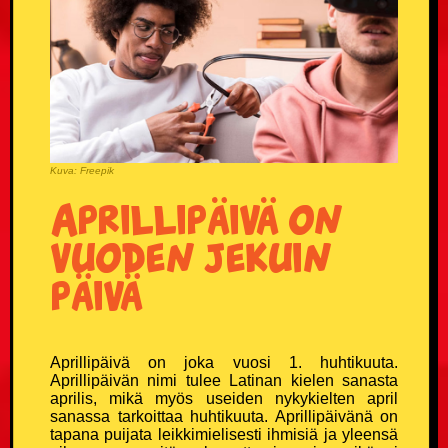
Donald Trump vitsit
Eläinvitsit
Härskit vitsit
Hölmöläisvitsit
Kuva: Freepik
Aprillipäivä on
Insinöörivitsit
vuoden jekuin
Japanilaisvitsit
päivä
Jonnevitsit
Aprillipäivä on joka vuosi 1. huhtikuuta.
Jouluvitsit
Aprillipäivän nimi tulee Latinan kielen sanasta
aprilis, mikä myös useiden nykykielten april
sanassa tarkoittaa huhtikuuta. Aprillipäivänä on
Kasinovitsit
tapana puijata leikkimielisesti ihmisiä ja yleensä