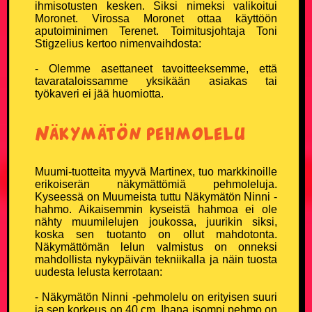
ihmisotusten kesken. Siksi nimeksi valikoitui
Moronet. Virossa Moronet ottaa käyttöön
Miesten T-paidat
aputoiminimen Terenet. Toimitusjohtaja Toni
Stigzelius kertoo nimenvaihdosta:
Naisten T-paidat
- Olemme asettaneet tavoitteeksemme, että
tavarataloissamme yksikään asiakas tai
Lasten paidat
työkaveri ei jää huomiotta.
Lippikset ja myssyt
Näkymätön pehmolelu
Mukit ja tarvikkeet
Muumi-tuotteita myyvä Martinex, tuo markkinoille
erikoiserän näkymättömiä pehmoleluja.
Vitsien Vitsit Verkkokauppa
Kyseessä on Muumeista tuttu Näkymätön Ninni -
hahmo. Aikaisemmin kyseistä hahmoa ei ole
nähty muumilelujen joukossa, juurikin siksi,
SOSIAALINEN MEDIA
koska sen tuotanto on ollut mahdotonta.
Näkymättömän lelun valmistus on onneksi
mahdollista nykypäivän tekniikalla ja näin tuosta
Facebook
uudesta lelusta kerrotaan:
Youtube
- Näkymätön Ninni -pehmolelu on erityisen suuri
ja sen korkeus on 40 cm. Ihana isompi pehmo on