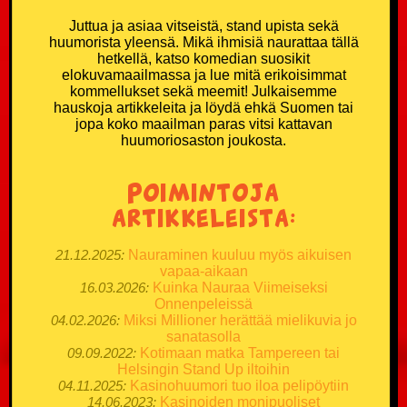
Juttua ja asiaa vitseistä, stand upista sekä
huumorista yleensä. Mikä ihmisiä naurattaa tällä
hetkellä, katso komedian suosikit
elokuvamaailmassa ja lue mitä erikoisimmat
kommellukset sekä meemit! Julkaisemme
hauskoja artikkeleita ja löydä ehkä Suomen tai
jopa koko maailman paras vitsi kattavan
huumoriosaston joukosta.
Poimintoja
artikkeleista:
21.12.2025:
Nauraminen kuuluu myös aikuisen
vapaa-aikaan
16.03.2026:
Kuinka Nauraa Viimeiseksi
Onnenpeleissä
04.02.2026:
Miksi Millioner herättää mielikuvia jo
sanatasolla
09.09.2022:
Kotimaan matka Tampereen tai
Helsingin Stand Up iltoihin
04.11.2025:
Kasinohuumori tuo iloa pelipöytiin
14.06.2023:
Kasinoiden monipuoliset