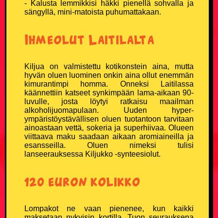
- Kalusta lemmikkisi häkki pienellä sohvalla ja
sängyllä, mini-matoista puhumattakaan.
Vanhusvitsit
Ihmeolut Laitilalta
Vankilavitsit
Kiljua on valmistettu kotikonstein aina, mutta
Yleisvitsit
hyvän oluen luominen onkin aina ollut enemmän
kimurantimpi homma. Onneksi Laitilassa
käännettiin katseet synkimpään lama-aikaan 90-
SUOSITUIMMAT VITSIT
luvulle, josta löytyi ratkaisu maailman
alkoholijuomapulaan. Uuden hyper-
Eniten tykätyt vitsit
ympäristöystävällisen oluen tuotantoon tarvitaan
ainoastaan vettä, sokeria ja superhiivaa. Olueen
viittaava maku saadaan aikaan aromiaineilla ja
Päivän katsotuimmat vitsit
esansseilla. Oluen nimeksi tulisi
lanseerauksessa Kiljukko -synteesiolut.
Viikon katsotuimmat vitsit
120 euron kolikko
Kuukauden katsotuimmat vitsit
Lompakot ne vaan pienenee, kun kaikki
100 suosituinta vitsiä
maksetaan nykyisin kortilla. Tuon seurauksena