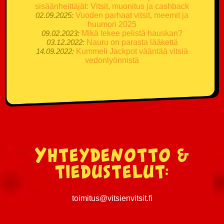
sisäänheittäjät: Vitsit, muonitus ja cashback
02.09.2025:
Vuoden parhaat vitsit, meemit ja
huumori 2025
09.02.2023:
Mikä tekee pelistä hauskan?
03.12.2022:
Nauru on parasta lääkettä
14.09.2022:
Kummeli Jackpot vääntää vitsiä
vedonlyönnistä
Yhteydenotto &
tiedustelut:
toimitus@vitsienvitsit.fi