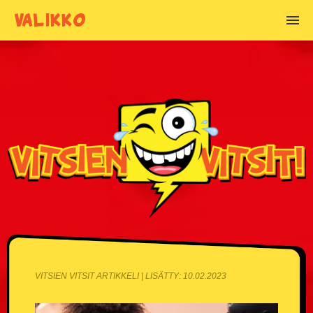
VALIKKO
VITSIEN AIHEET
Alkoholivitsit
Anoppivitsit
Armeijavitsit
Asianajajavitsit
Basistivitsit
Blondivitsit
VITSIEN VITSIT ARTIKKELI | LISÄTTY: 10.02.2023
Chuck Norris vitsit