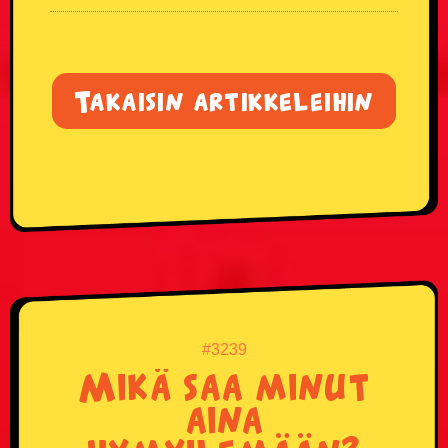
Takaisin artikkeleihin
#3239
Mikä saa minut
aina