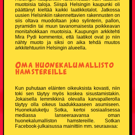
Ruotsalaisvitsit
muotoisia taloja. Siispä Helsingin kaupunki oli
päättänyt kieltää kaikki laatikkotalot. Jatkossa
uusien Helsinkiin rakennettavien rakennusten on
Sairaat vitsit
siis oltava muodoltaan joko sylinterin, pallon,
pyramidin tai muun tavanomaisesta poikkeavan
Savolaisvitsit
monitahokkaan muotoisia. Kaupungin arkkitehti
Mira Pydi kommentoi, että laatikot ovat jo niin
nähty muoto ja siksi on aika tehdä muutos
Suomalainen ruotsalainen ja norjalainen vitsit
arkkitehtuuriin Helsingin alueella.
Tauski vitsit
Oma huonekalumallisto
hamstereille
Tesla-vitsit
Kun puhutaan eläinten oikeuksista kovasti, niin
Tuksu vitsit
toki sen täytyy myös koskea sisustamistakin.
Jokaisella lemmikkinä olevalla karvapallerolla
täytyy olla oikeus laadukkaaseen asumiseen.
Turkulaisvitsit
Huonekaluketju Sotka, kertoi sosiaalisessa
mediassa lanseeraavansa oman
Urheiluvitsit
huonekalumalliston hamstereille. Sotkan
Facebook-julkaisussa mainittiin mm. seuraavaa:
Uskonto vitsit