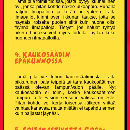
Tämä pila toimii tiloissa, joista löytyy ikkunallinen
ovi, jonka pilan kohde näkee ulkoapäin. Puhalla
paljon ilmapalloja ja kerää ne yhteen. Laita
ilmapallot kiinni oven ikkunan taakse, jotta se
näyttäisi toiselta puolen siltä kuin huone olisi
täynnä ilmapalloja. Tietysti jos haluat ryhtyä
oikein hurjaksi voit myös todella täyttää koko
huoneen ilmapalloilla.
4. Kaukosäädin
epäkunnossa
Tämä pila vie tehon kaukosäätimestä. Laita
pikkuruinen pala teippiä tai tarra kaukosäätimen
päässä olevan lampun/valon päälle. Nyt
kaukosäädin ei toimi, koska kaukosäätimen
lampun ja television sensorin välissä on este.
Pilan kohde voi kerta toisensa jälkeen yrittää
vaihtaa kanavaa, mutta mitään ei tapahdu ennen
kuin paljastat jäynäsi.
5. Soijakastiketta Coca-