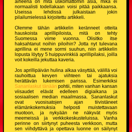
aiheena on mitä uskomattomin asia, mikä ei
Kouluvitsit
normaalisti todellakaan voisi pitää paikkaansa.
Useissa lehdissä julkaistaan jokin
pilailumielessä kirjoitettu artikkeli.
Ladavitsit
Olemme tähän artikkelin keränneet otteita
hauskoista aprillipiloista, mitä on tehty
Laihialaisvitsit
Suomessa viime vuonna. Olisitko itse
haksahtanut noihin piloihin? Jotta nyt tulevana
Lääkärivitsit
aprillina ei mene sormi suuhun, niin artikkelin
lopusta löytyy 5 huippuvinkkiä aprillipilaksi, joilla
voit kokeilla jekuttaa kaveria.
Maalaisvitsit
Jos aprillipäivän hulina alkaa väsyttää, välillä voi
rauhoittua kevyen viihteen tai ajatuksia
Mies vs Nainen -vitsit
herättävän lukemisen parissa. Esimerkiksi
Sananlaskut tänään
pohtii, miten vanhan kansan
viisaudet elävät edelleen digiaikana ja
Miesvitsit
sosiaalisen median maailmassa. Sananlaskut
ovat vuosisatojen ajan tiivistäneet
Mitä eroa? -vitsit
elämänkokemuksia helposti muistettavaan
muotoon, ja nykyään ne näkyvät myös
meemeissä ja verkkokeskusteluissa. Vanha
Mitä yhteistä? -vitsit
perinne on siirtynyt puheesta verkkoon, mutta
sen viihdyttävä ja opettava luonne on säilynyt