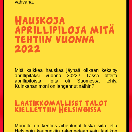
vahvana.
Naisvitsit
Hauskoja
Niilo22 vitsit
aprillipiloja mitä
Parisuhdevitsit
tehtiin vuonna
2022
Pieruvitsit
Pikku-Kalle vitsit
Mitä kaikkea hauskaa jäynää olikaan keksitty
aprillipilaksi vuonna 2022? Tässä otteita
Poliisivitsit
aprillipiloista, joita oli Suomessa tehty.
Kuinkahan moni on langennut näihin?
Politiikkavitsit
Laatikkomalliset talot
Pottukoira vitsit
kiellettiin Helsingissä
Puujalkavitsit
Monelle on kenties aiheutunut tuska siitä, että
Helsingin kaupunkiin rakennetaan vain laatikon