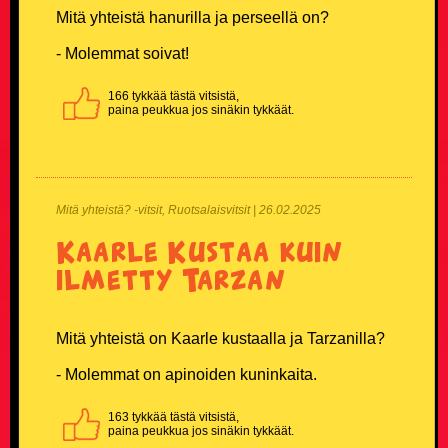
Mitä yhteistä hanurilla ja perseellä on?
Vanhusvitsit
- Molemmat soivat!
Vankilavitsit
166 tykkää tästä vitsistä,
paina peukkua jos sinäkin tykkäät.
Yleisvitsit
SUOSITUIMMAT VITSIT
Mitä yhteistä? -vitsit, Ruotsalaisvitsit | 26.02.2025
Kaarle Kustaa kuin
Eniten tykätyt vitsit
ilmetty Tarzan
Päivän katsotuimmat vitsit
Mitä yhteistä on Kaarle kustaalla ja Tarzanilla?
Viikon katsotuimmat vitsit
- Molemmat on apinoiden kuninkaita.
Kuukauden katsotuimmat vitsit
163 tykkää tästä vitsistä,
paina peukkua jos sinäkin tykkäät.
100 suosituinta vitsiä