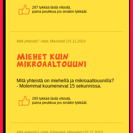
287 tykkää tästä vitsistä,
paina peukkua jos sinäkin tykkäät.
Mitä yhteistä? -vitsit, Miesvitsit | 01.11.2023
Miehet kuin
mikroaaltouuni
Mitä yhteistä on miehellä ja mikroaaltouunilla?
- Molemmat kuumenevat 15 sekunnissa.
285 tykkää tästä vitsistä,
paina peukkua jos sinäkin tykkäät.
Mitä yhteistä? -vitsit, Eläinvitsit, Miesvitsit | 01.11.2023