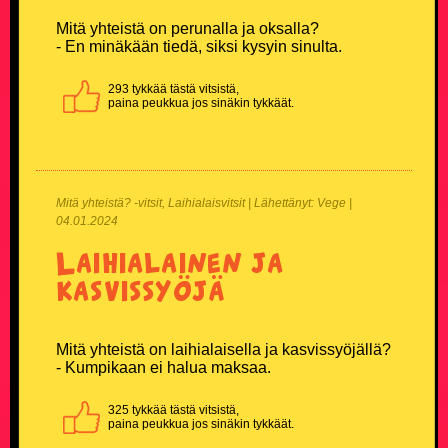
Mitä yhteistä on perunalla ja oksalla?
- En minäkään tiedä, siksi kysyin sinulta.
293 tykkää tästä vitsistä,
paina peukkua jos sinäkin tykkäät.
Mitä yhteistä? -vitsit, Laihialaisvitsit | Lähettänyt: Vege |
04.01.2024
Laihialainen ja
kasvissyöjä
Mitä yhteistä on laihialaisella ja kasvissyöjällä?
- Kumpikaan ei halua maksaa.
325 tykkää tästä vitsistä,
paina peukkua jos sinäkin tykkäät.