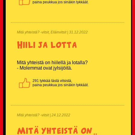
paina peukkua jos sinäkin tykkäät.
Mitä yhteistä? -vitsit, Eläinvitsit | 31.12.2022
Hiili ja lotta
Mitä yhteistä on hiilellä ja lotalla?
- Molemmat ovat jylsijöitä.
291 tykkää tästä vitsistä,
paina peukkua jos sinäkin tykkäät.
Mitä yhteistä? -vitsit | 24.12.2022
Mitä yhteistä on