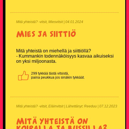
Mitä yhteistä? -vitsit, Miesvitsit | 04.01.2024
Mies ja siittiö
Mitä yhteistä on miehellä ja siittiöllä?
- Kummankin todennäköisyys kasvaa aikuiseksi
on yksi miljoonasta.
299 tykkää tästä vitsistä,
paina peukkua jos sinäkin tykkäät.
Mitä yhteistä? -vitsit, Eläinvitsit | Lähettänyt: Reeduu | 07.12.2023
Mitä yhteistä on
koiralla ja bussilla?