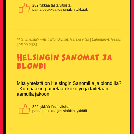
282 tykkää tästä vitsistä,
paina peukkua jos sinäkin tykkäät.
Mitä yhteistä? -vitsit, Blondivitsit, Härskit vitsit | Lähettänyt: Hesari
| 05.09.2023
Helsingin Sanomat ja
blondi
Mitä yhteistä on Helsingin Sanomilla ja blondilla?
- Kumpaakin painetaan koko yö ja laitetaan
aamulla jakoon!
322 tykkää tästä vitsistä,
paina peukkua jos sinäkin tykkäät.