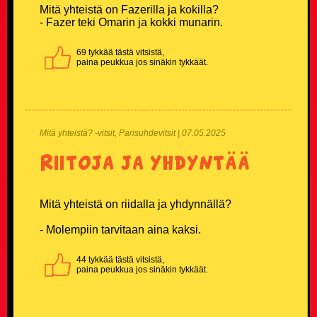
Naisvitsit
Mitä yhteistä on Fazerilla ja kokilla?
- Fazer teki Omarin ja kokki munarin.
Niilo22 vitsit
69 tykkää tästä vitsistä,
paina peukkua jos sinäkin tykkäät.
Parisuhdevitsit
Pieruvitsit
Mitä yhteistä? -vitsit, Parisuhdevitsit | 07.05.2025
Pikku-Kalle vitsit
Riitoja ja yhdyntää
Poliisivitsit
Mitä yhteistä on riidalla ja yhdynnällä?
Politiikkavitsit
- Molempiin tarvitaan aina kaksi.
Pottukoira vitsit
44 tykkää tästä vitsistä,
paina peukkua jos sinäkin tykkäät.
Puujalkavitsit