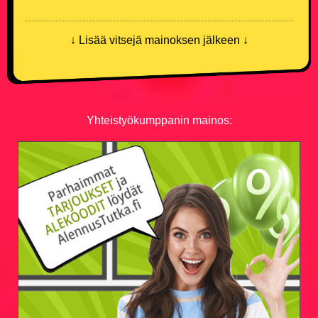
↓ Lisää vitsejä mainoksen jälkeen ↓
Yhteistyökumppanin mainos: