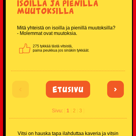
isoilla ja pienillä
muutoksilla
Mitä yhteistä on isoilla ja pienillä muutoksilla?
- Molemmat ovat muutoksia.
275 tykkää tästä vitsistä,
paina peukkua jos sinäkin tykkäät.
<
Etusivu
>
Sivu:
[
1
|
2
|
3
]
Vitsi on hauska tapa ilahduttaa kaveria ja vitsin