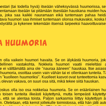
stari (tai todella hyvä) itseään väheksyvässä huumorissa, se t
entamaan itseään tai pitämään itsestään hauskana muiden huv
la, joka saa kaikki nauramaan eikä tuntemaan pahaa heid
tava huumori saa ihmiset tuntemaan olonsa mukavaksi, koska 
a nöyrältä ja kykenee tekemään itsensä tarpeeksi haavoittuvai
a huumoria
 olla vaikein huumori havaita. Se on älykästä huumoria, jok
ellinen vastakohta. Nokkela huumori vaatii mieleltäsi ak
Se ei välttämättä aina ole "nauraa ääneen" hauskaa. Itse asiass
huumoria, osoittaa usein vain vähän tai ei ollenkaan tunteita. T
n "kuolleen huumoriksi". Kuolleet kasvot ovat tunteettomia kasvo
 olevan vakava, on suuri osa sitä, mikä tekee siitä hauskan.
oskus olla iso osa nokkelaa huumoria. Se on eräänlainen huu
 toisen tunteita ilkeästi käytettynä, mutta lempeästi käytett
 että se alentaa toista. Paljon sarkasmia liittyy käytettyyn
n. Oletetaan, että kerrot jollekulle toimistossa, että hän jätti aut