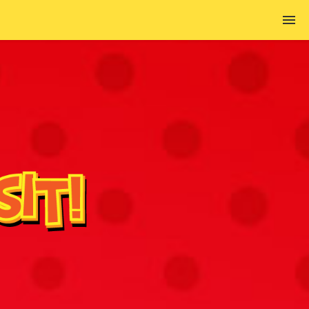
Chuck Norris vitsit
Donald Trump vitsit
Jouluvitsit
Kasinovitsit
Kouluvitsit
Mitä eroa? -vitsit
Mitä yhteistä? -vitsit
Politiikkavitsit
Pottukoira vitsit
lainen vitsit
Tauski vitsit
Tesla-vitsit
Yleisvitsit