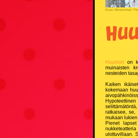
SOSIAALINEN MEDIA
Kuva: Momentmal / Pi
Facebook
Youtube
TikTok
Twitter 
Huu
Huumori
on ko
muinaisten kr
nesteiden tasap
Kaiken ikäise
kokemaan huum
aivopähkinöis
Hypoteettinen 
selittämätöntä
ratkaisee, se,
mukaan lukien m
Pienet lapset
nukketeatteria
ulottuvillaan.