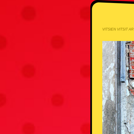
SUOSITUIMMAT VITSIT
Eniten tykätyt vitsit
Päivän katsotuimmat vitsit
VITSIEN VITSIT AR
KATSO, KUUNTELE TAI PELAA
Kaikki vitsit
Kuuntele valmiiksi luettuja vitsejä
TIEDÄTKÖ HYVÄN VITSIN?
Lähetä oma vitsi ja tee historiaa
VERKKOKAUPPA
Miesten T-paidat
Naisten T-paidat
Lasten p