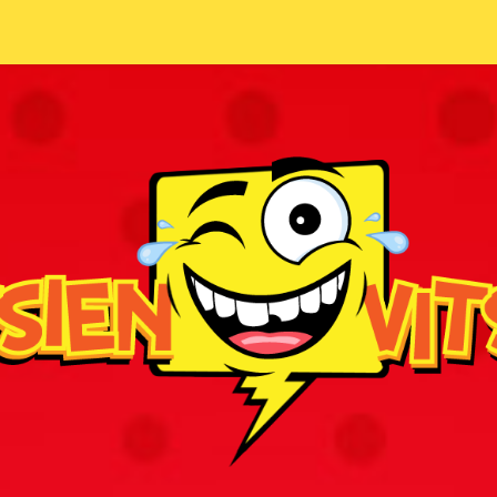
Asianajajavitsit
Basistivitsit
Blondivitsit
Insinöörivitsit
Japanilaisvitsit
Jonnevitsit
Maalaisvitsit
Mies vs Nainen -vitsit
Miesvitsit
Pieruvitsit
Pikku-Kalle vitsit
Poliisivitsit
Savolaisvitsit
Suomalainen ruotsalainen ja norja
Uskonto vitsit
Vanhusvitsit
Vankilavitsit