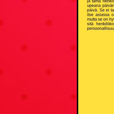
ja tämä henkil
upeana päivänä
päivä. Se ei ta
itse asiassa o
mutta se on hy
sitä henkilök
persoonallisuut