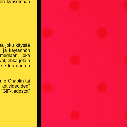
iten kypsempää
tä joku käyttää
sia ja käytännön
omediaan, joka
at, ehkä jotain
i se tuo naurun
lie Chaplin tai
otivideoiden"
"GIF-tiedostot"