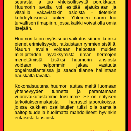
seurasta ja tuo yhteisöllisyyttä porukkaan.
Kouluvitsit
Huumorin avulla voi esittää ajatuksiaan ja
vitsailla vakavistakin asioista - tietenkin
kohdeyleisönsä tuntien. Yhteinen nauru luo
Ladavitsit
turvallisen ilmapiirin, jossa kaikki voivat olla omia
itsejään.
Laihialaisvitsit
Huumorilla on myös suuri vaikutus siihen, kuinka
pienet erimielisyydet ratkaistaan ryhmien sisällä.
Lääkärivitsit
Naurun avulla voidaan helpottaa muiden
mielipiteiden hyväksymistä ilman hermojen
menettämistä. Lisäksi huumorin ansiosta
Maalaisvitsit
voidaan helpommin jakaa vastuuta
ongelmatilanteissa ja saada tilanne hallintaan
hauskalla tavalla.
Mies vs Nainen -vitsit
Kokonaisuutena huumori auttaa meitä luomaan
yhtenevyyden tunnetta ja parantamaan
Miesvitsit
vuorovaikutustamme toisiimme. Se on erityisen
tarkoituksenmukaista harrastelijaporukoissa,
Mitä eroa? -vitsit
joissa kaikkien osallistujien tulisi olla samalla
aaltopituudella huolimatta mahdollisesti hyvinkin
erilaisista taustoista.
Mitä yhteistä? -vitsit