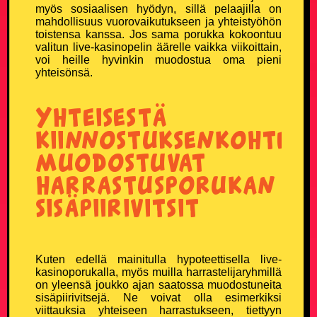
Ruotsalaisvitsit
myös sosiaalisen hyödyn, sillä pelaajilla on
mahdollisuus vuorovaikutukseen ja yhteistyöhön
toistensa kanssa. Jos sama porukka kokoontuu
Sairaat vitsit
valitun live-kasinopelin äärelle vaikka viikoittain,
voi heille hyvinkin muodostua oma pieni
yhteisönsä.
Savolaisvitsit
Yhteisestä
Suomalainen ruotsalainen ja norjalainen vitsit
kiinnostuksenkohtees
Tauski vitsit
muodostuvat
harrastusporukan
Tesla-vitsit
sisäpiirivitsit
Tuksu vitsit
Turkulaisvitsit
Kuten edellä mainitulla hypoteettisella live-
kasinoporukalla, myös muilla harrastelijaryhmillä
Urheiluvitsit
on yleensä joukko ajan saatossa muodostuneita
sisäpiirivitsejä. Ne voivat olla esimerkiksi
viittauksia yhteiseen harrastukseen, tiettyyn
Uskonto vitsit