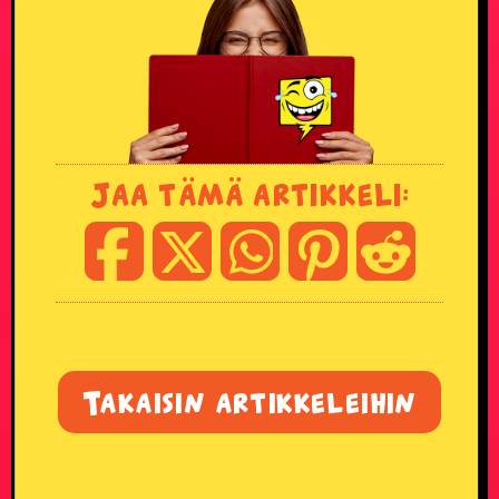
Miesten T-paidat
Naisten T-paidat
Lasten paidat
Jaa tämä artikkeli:
Lippikset ja myssyt
Mukit ja tarvikkeet
Vitsien Vitsit Verkkokauppa
SOSIAALINEN MEDIA
Takaisin artikkeleihin
Facebook
Youtube