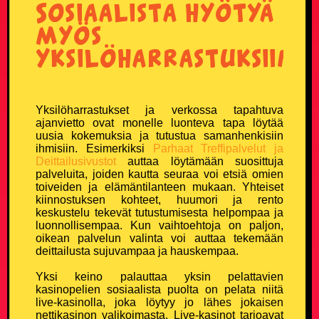
Sosiaalista hyötyä
Naisvitsit
myös
Niilo22 vitsit
yksilöharrastuksiin
Parisuhdevitsit
Yksilöharrastukset ja verkossa tapahtuva
Pieruvitsit
ajanvietto ovat monelle luonteva tapa löytää
uusia kokemuksia ja tutustua samanhenkisiin
Pikku-Kalle vitsit
ihmisiin. Esimerkiksi
Parhaat Treffipalvelut ja
Deittailusivustot
auttaa löytämään suosittuja
palveluita, joiden kautta seuraa voi etsiä omien
Poliisivitsit
toiveiden ja elämäntilanteen mukaan. Yhteiset
kiinnostuksen kohteet, huumori ja rento
keskustelu tekevät tutustumisesta helpompaa ja
Politiikkavitsit
luonnollisempaa. Kun vaihtoehtoja on paljon,
oikean palvelun valinta voi auttaa tekemään
deittailusta sujuvampaa ja hauskempaa.
Pottukoira vitsit
Yksi keino palauttaa yksin pelattavien
Puujalkavitsit
kasinopelien sosiaalista puolta on pelata niitä
live-kasinolla, joka löytyy jo lähes jokaisen
nettikasinon valikoimasta. Live-kasinot tarjoavat