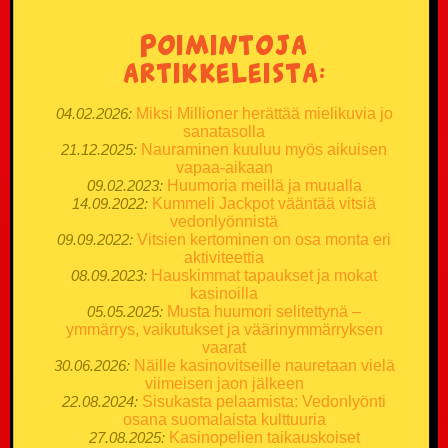
Poimintoja
artikkeleista:
04.02.2026:
Miksi Millioner herättää mielikuvia jo
sanatasolla
21.12.2025:
Nauraminen kuuluu myös aikuisen
vapaa-aikaan
09.02.2023:
Huumoria meillä ja muualla
14.09.2022:
Kummeli Jackpot vääntää vitsiä
vedonlyönnistä
09.09.2022:
Vitsien kertominen on osa monta eri
aktiviteettia
08.09.2023:
Hauskimmat tapaukset ja mokat
kasinoilla
05.05.2025:
Musta huumori selitettynä –
ymmärrys, vaikutukset ja väärinymmärryksen
vaarat
30.06.2026:
Näille kasinovitseille nauretaan vielä
viimeisen jaon jälkeen
22.08.2024:
Sisukasta pelaamista: Vedonlyönti
osana suomalaista kulttuuria
27.08.2025:
Kasinopelien taikauskoiset