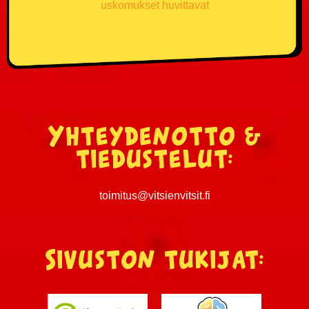
uskomukset huvittavat
Yhteydenotto &
tiedustelut:
toimitus@vitsienvitsit.fi
Sivuston tukijat: