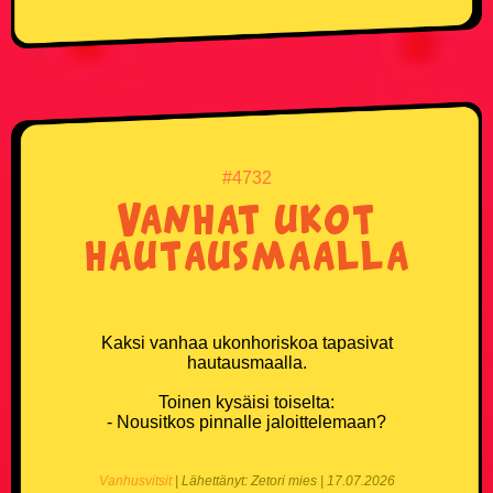
TikTok
Twitter X
Instagram
#4732
Vanhat ukot
hautausmaalla
Kaksi vanhaa ukonhoriskoa tapasivat
hautausmaalla.
Toinen kysäisi toiselta:
- Nousitkos pinnalle jaloittelemaan?
Vanhusvitsit
| Lähettänyt: Zetori mies | 17.07.2026