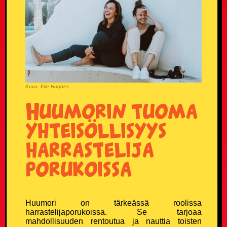
Donald Trump vitsit
Eläinvitsit
Härskit vitsit
Hölmöläisvitsit
Kuva: Elle Hughes
Huumorin tuoma
Insinöörivitsit
yhteisöllisyys
Japanilaisvitsit
harrastelija
porukoissa
Jonnevitsit
Jouluvitsit
Huumori on tärkeässä roolissa
Kasinovitsit
harrastelijaporukoissa. Se tarjoaa
mahdollisuuden rentoutua ja nauttia toisten