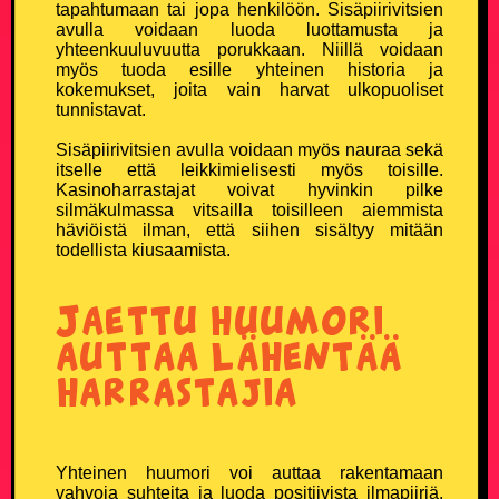
tapahtumaan tai jopa henkilöön. Sisäpiirivitsien
avulla voidaan luoda luottamusta ja
yhteenkuuluvuutta porukkaan. Niillä voidaan
Vanhusvitsit
myös tuoda esille yhteinen historia ja
kokemukset, joita vain harvat ulkopuoliset
Vankilavitsit
tunnistavat.
Sisäpiirivitsien avulla voidaan myös nauraa sekä
Yleisvitsit
itselle että leikkimielisesti myös toisille.
Kasinoharrastajat voivat hyvinkin pilke
silmäkulmassa vitsailla toisilleen aiemmista
SUOSITUIMMAT VITSIT
häviöistä ilman, että siihen sisältyy mitään
todellista kiusaamista.
Eniten tykätyt vitsit
Jaettu huumori
Päivän katsotuimmat vitsit
auttaa lähentää
harrastajia
Viikon katsotuimmat vitsit
Kuukauden katsotuimmat vitsit
Yhteinen huumori voi auttaa rakentamaan
100 suosituinta vitsiä
vahvoja suhteita ja luoda positiivista ilmapiiriä.