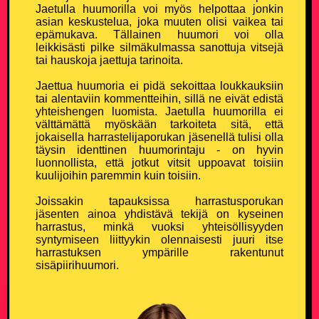
Jaetulla huumorilla voi myös helpottaa jonkin
asian keskustelua, joka muuten olisi vaikea tai
KATSO, KUUNTELE TAI PELAA
epämukava. Tällainen huumori voi olla
leikkisästi pilke silmäkulmassa sanottuja vitsejä
tai hauskoja jaettuja tarinoita.
Kaikki vitsit
Jaettua huumoria ei pidä sekoittaa loukkauksiin
Kuuntele valmiiksi luettuja vitsejä
tai alentaviin kommentteihin, sillä ne eivät edistä
yhteishengen luomista. Jaetulla huumorilla ei
välttämättä myöskään tarkoiteta sitä, että
Pelaa Vitsien Vitsit -peliä ja voita
jokaisella harrastelijaporukan jäsenellä tulisi olla
täysin identtinen huumorintaju - on hyvin
luonnollista, että jotkut vitsit uppoavat toisiin
Satunnainen vitsi
kuulijoihin paremmin kuin toisiin.
Joissakin tapauksissa harrastusporukan
Vitsi & huumori artikkelit
jäsenten ainoa yhdistävä tekijä on kyseinen
harrastus, minkä vuoksi yhteisöllisyyden
TIEDÄTKÖ HYVÄN VITSIN?
syntymiseen liittyykin olennaisesti juuri itse
harrastuksen ympärille rakentunut
sisäpiirihuumori.
Lähetä oma vitsi ja tee historiaa
VERKKOKAUPPA