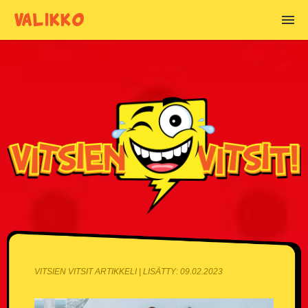
VALIKKO
VITSIEN AIHEET
Alkoholivitsit
Anoppivitsit
Armeijavitsit
Asianajajavitsit
Basistivitsit
Blondivitsit
VITSIEN VITSIT ARTIKKELI | LISÄTTY: 09.02.2023
Chuck Norris vitsit