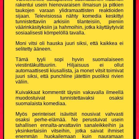
Ruotsalaisvitsit
rakentui usein hienovaraisen ilmaisun ja pitkien
taukojen varaan ylidramaattisten reaktioiden
sijaan. Televisiossa nähty komedia keskittyi
Sairaat vitsit
tunnistettaviin arkisiin tilanteisiin, pieniin
väärinkäsityksiin ja hahmoihin, jotka käyttäytyivät
Savolaisvitsit
sosiaalisesti kömpelöllä tavalla.
Moni vitsi oli hauska juuri siksi, että kaikkea ei
Suomalainen ruotsalainen ja norjalainen vitsit
selitetty ääneen.
Tämä tyyli sopi hyvin suomalaiseen
Tauski vitsit
viestintäkulttuuriin. Hiljaisuus ei ollut
automaattisesti kiusallista, ja monet vitsit toimivat
juuri siksi, että punchline jätettiin puoliksi rivien
Tesla-vitsit
väliin.
Kuivakkaat kommentit täysin vakavalla ilmeellä
Tuksu vitsit
muodostuivat tunnistettavaksi osaksi
suomalaista komediaa.
Turkulaisvitsit
Myös perinteiset isävitsit nousivat vahvasti
osaksi perhe-elämää. Ne perustuivat usein
Urheiluvitsit
tahallisen ennalta-arvattaviin sanaleikkeihin ja
yksinkertaisiin vitseihin, jotka saivat ihmiset
enemmän huokailemaan kuin nauramaan
Uskonto vitsit