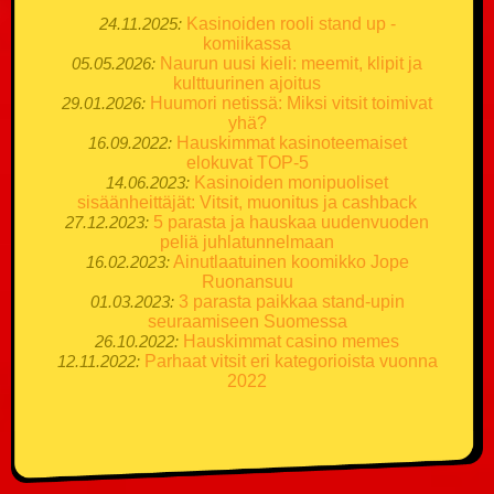
24.11.2025:
Kasinoiden rooli stand up -
komiikassa
05.05.2026:
Naurun uusi kieli: meemit, klipit ja
kulttuurinen ajoitus
29.01.2026:
Huumori netissä: Miksi vitsit toimivat
yhä?
16.09.2022:
Hauskimmat kasinoteemaiset
elokuvat TOP-5
14.06.2023:
Kasinoiden monipuoliset
sisäänheittäjät: Vitsit, muonitus ja cashback
27.12.2023:
5 parasta ja hauskaa uudenvuoden
peliä juhlatunnelmaan
16.02.2023:
Ainutlaatuinen koomikko Jope
Ruonansuu
01.03.2023:
3 parasta paikkaa stand-upin
seuraamiseen Suomessa
26.10.2022:
Hauskimmat casino memes
12.11.2022:
Parhaat vitsit eri kategorioista vuonna
2022