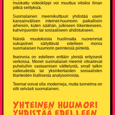
muokattu videoklippi voi muuttua vitsiksi ilman
pitkiä selityksiä.
Miesten T-paidat
Suomalainen meemikulttuuri yhdistää usein
Naisten T-paidat
kansainvälisen internet-huumorin paikallisiin
aiheisiin, kuten säähän, julkiseen liikenteeseen,
kahvinjuontiin tai sosiaaliseen ahdistukseen.
Lasten paidat
Näistä muutoksista huolimatta nuoremmat
sukupolvet säilyttävät edelleen monia
Lippikset ja myssyt
suomalaisen huumorin perinteisiä piirteitä.
Itseironia on edelleen erittäin yleistä erityisesti
Mukit ja tarvikkeet
verkossa. Monet suomalaiset meemit vitsailevat
puheluihin vastaamisen välttelystä, small talkin
vaikeudesta tai yksinkertaisten sosiaalisten
Vitsien Vitsit Verkkokauppa
tilanteiden liiallisesta analysoinnista.
SOSIAALINEN MEDIA
Teemat voivat olla moderneja, mutta tunnelma on
silti selvästi suomalainen.
Facebook
Yhteinen huumori
Youtube
yhdistää edelleen