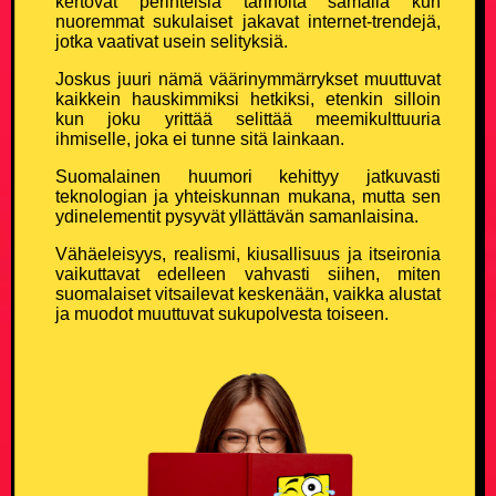
kertovat perinteisiä tarinoita samalla kun
nuoremmat sukulaiset jakavat internet-trendejä,
jotka vaativat usein selityksiä.
Joskus juuri nämä väärinymmärrykset muuttuvat
kaikkein hauskimmiksi hetkiksi, etenkin silloin
kun joku yrittää selittää meemikulttuuria
ihmiselle, joka ei tunne sitä lainkaan.
Suomalainen huumori kehittyy jatkuvasti
teknologian ja yhteiskunnan mukana, mutta sen
ydinelementit pysyvät yllättävän samanlaisina.
Vähäeleisyys, realismi, kiusallisuus ja itseironia
vaikuttavat edelleen vahvasti siihen, miten
suomalaiset vitsailevat keskenään, vaikka alustat
ja muodot muuttuvat sukupolvesta toiseen.