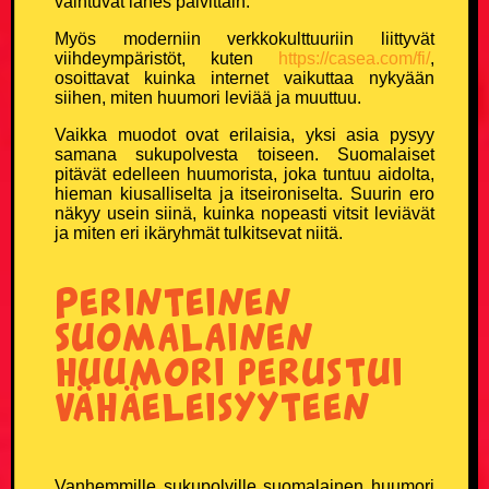
vaihtuvat lähes päivittäin.
Naisvitsit
Myös moderniin verkkokulttuuriin liittyvät
viihdeympäristöt, kuten
https://casea.com/fi/
,
Niilo22 vitsit
osoittavat kuinka internet vaikuttaa nykyään
siihen, miten huumori leviää ja muuttuu.
Parisuhdevitsit
Vaikka muodot ovat erilaisia, yksi asia pysyy
samana sukupolvesta toiseen. Suomalaiset
Pieruvitsit
pitävät edelleen huumorista, joka tuntuu aidolta,
hieman kiusalliselta ja itseironiselta. Suurin ero
näkyy usein siinä, kuinka nopeasti vitsit leviävät
Pikku-Kalle vitsit
ja miten eri ikäryhmät tulkitsevat niitä.
Poliisivitsit
Perinteinen
suomalainen
Politiikkavitsit
huumori perustui
Pottukoira vitsit
vähäeleisyyteen
Puujalkavitsit
Vanhemmille sukupolville suomalainen huumori