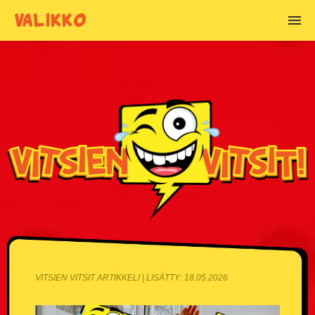
VALIKKO
VITSIEN AIHEET
Alkoholivitsit
Anoppivitsit
Armeijavitsit
Asianajajavitsit
Basistivitsit
Blondivitsit
VITSIEN VITSIT ARTIKKELI | LISÄTTY: 18.05.2026
Chuck Norris vitsit