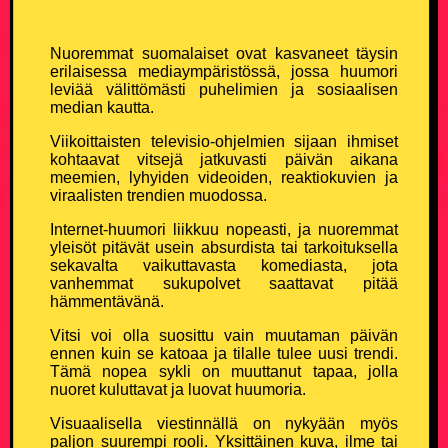
KATSO, KUUNTELE TAI PELAA
Nuoremmat suomalaiset ovat kasvaneet täysin
erilaisessa mediaympäristössä, jossa huumori
Kaikki vitsit
leviää välittömästi puhelimien ja sosiaalisen
median kautta.
Kuuntele valmiiksi luettuja vitsejä
Viikoittaisten televisio-ohjelmien sijaan ihmiset
kohtaavat vitsejä jatkuvasti päivän aikana
meemien, lyhyiden videoiden, reaktiokuvien ja
Pelaa Vitsien Vitsit -peliä ja voita
viraalisten trendien muodossa.
Internet-huumori liikkuu nopeasti, ja nuoremmat
Satunnainen vitsi
yleisöt pitävät usein absurdista tai tarkoituksella
sekavalta vaikuttavasta komediasta, jota
vanhemmat sukupolvet saattavat pitää
Vitsi & huumori artikkelit
hämmentävänä.
TIEDÄTKÖ HYVÄN VITSIN?
Vitsi voi olla suosittu vain muutaman päivän
ennen kuin se katoaa ja tilalle tulee uusi trendi.
Tämä nopea sykli on muuttanut tapaa, jolla
Lähetä oma vitsi ja tee historiaa
nuoret kuluttavat ja luovat huumoria.
Visuaalisella viestinnällä on nykyään myös
VERKKOKAUPPA
paljon suurempi rooli. Yksittäinen kuva, ilme tai