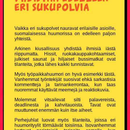
eri sukupolvia
TikTok
Twitter X
Vaikka eri sukupolvet nauravat erilaisille asioille,
suomalaisessa huumorissa on edelleen paljon
Instagram
yhteistä.
Arkinen kiusallisuus yhdistää ihmisiä iästä
riippumatta. Hissit, ruokakauppakohtaamiset,
julkiset saunat ja hiljaiset bussimatkat ovat
tilanteita, jotka lähes kaikki tunnistavat.
Myös työpaikkahuumori on hyvä esimerkki tästä.
Vanhemmat työntekijät suosivat ehkä sarkastisia
kommentteja ja tarinankerrontaa, kun taas
nuoremmat käyttävät meemejä ja reaktiokuvia.
Molemmat vitsailevat silti palavereista,
deadlinesta ja kahvitauoista. Tavat ovat
muuttuneet enemmän kuin itse aiheet.
Perhejuhlat luovat myös tilanteita, joissa eri
huumorityylit törmäävät toisiinsa. Isovanhemmat