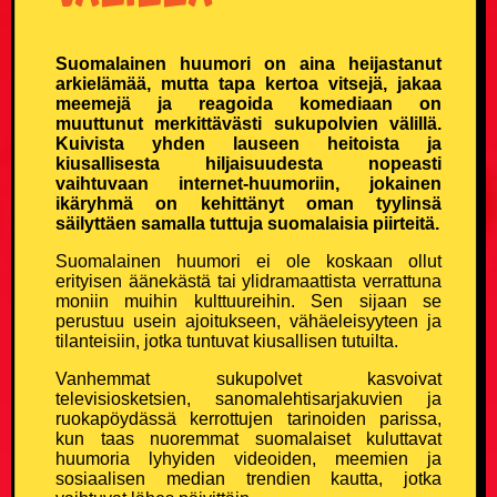
Kouluvitsit
Suomalainen huumori on aina heijastanut
Ladavitsit
arkielämää, mutta tapa kertoa vitsejä, jakaa
meemejä ja reagoida komediaan on
muuttunut merkittävästi sukupolvien välillä.
Laihialaisvitsit
Kuivista yhden lauseen heitoista ja
kiusallisesta hiljaisuudesta nopeasti
Lääkärivitsit
vaihtuvaan internet-huumoriin, jokainen
ikäryhmä on kehittänyt oman tyylinsä
säilyttäen samalla tuttuja suomalaisia piirteitä.
Maalaisvitsit
Suomalainen huumori ei ole koskaan ollut
erityisen äänekästä tai ylidramaattista verrattuna
Mies vs Nainen -vitsit
moniin muihin kulttuureihin. Sen sijaan se
perustuu usein ajoitukseen, vähäeleisyyteen ja
tilanteisiin, jotka tuntuvat kiusallisen tutuilta.
Miesvitsit
Vanhemmat sukupolvet kasvoivat
televisiosketsien, sanomalehtisarjakuvien ja
Mitä eroa? -vitsit
ruokapöydässä kerrottujen tarinoiden parissa,
kun taas nuoremmat suomalaiset kuluttavat
Mitä yhteistä? -vitsit
huumoria lyhyiden videoiden, meemien ja
sosiaalisen median trendien kautta, jotka