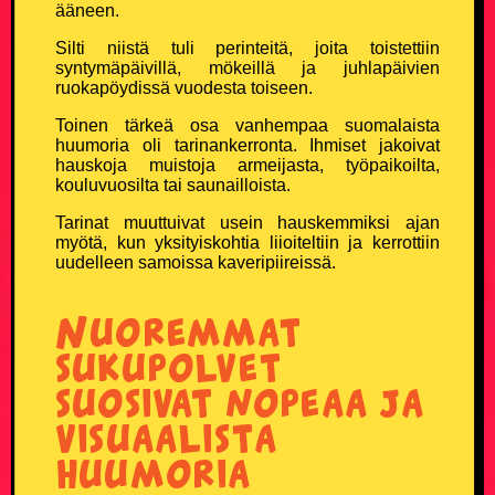
ääneen.
Silti niistä tuli perinteitä, joita toistettiin
Vanhusvitsit
syntymäpäivillä, mökeillä ja juhlapäivien
ruokapöydissä vuodesta toiseen.
Vankilavitsit
Toinen tärkeä osa vanhempaa suomalaista
huumoria oli tarinankerronta. Ihmiset jakoivat
Yleisvitsit
hauskoja muistoja armeijasta, työpaikoilta,
kouluvuosilta tai saunailloista.
SUOSITUIMMAT VITSIT
Tarinat muuttuivat usein hauskemmiksi ajan
myötä, kun yksityiskohtia liioiteltiin ja kerrottiin
uudelleen samoissa kaveripiireissä.
Eniten tykätyt vitsit
Nuoremmat
Päivän katsotuimmat vitsit
sukupolvet
Viikon katsotuimmat vitsit
suosivat nopeaa ja
visuaalista
Kuukauden katsotuimmat vitsit
huumoria
100 suosituinta vitsiä