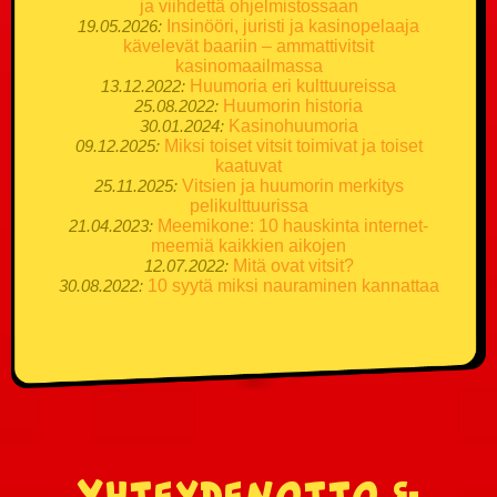
ja viihdettä ohjelmistossaan
19.05.2026:
Insinööri, juristi ja kasinopelaaja
kävelevät baariin – ammattivitsit
kasinomaailmassa
13.12.2022:
Huumoria eri kulttuureissa
25.08.2022:
Huumorin historia
30.01.2024:
Kasinohuumoria
09.12.2025:
Miksi toiset vitsit toimivat ja toiset
kaatuvat
25.11.2025:
Vitsien ja huumorin merkitys
pelikulttuurissa
21.04.2023:
Meemikone: 10 hauskinta internet-
meemiä kaikkien aikojen
12.07.2022:
Mitä ovat vitsit?
30.08.2022:
10 syytä miksi nauraminen kannattaa
Yhteydenotto &