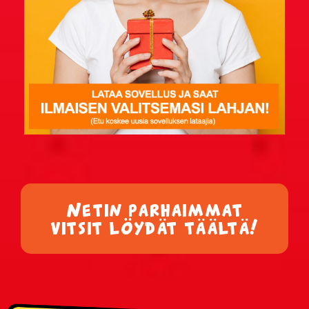
Netin parhaimmat
vitsit löydät täältä!