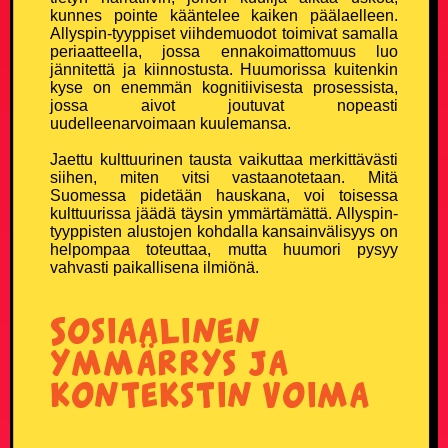
Naisvitsit
kunnes pointe kääntelee kaiken päälaelleen.
Allyspin-tyyppiset viihdemuodot toimivat samalla
periaatteella, jossa ennakoimattomuus luo
Niilo22 vitsit
jännitettä ja kiinnostusta. Huumorissa kuitenkin
kyse on enemmän kognitiivisesta prosessista,
jossa aivot joutuvat nopeasti
Parisuhdevitsit
uudelleenarvoimaan kuulemansa.
Pieruvitsit
Jaettu kulttuurinen tausta vaikuttaa merkittävästi
siihen, miten vitsi vastaanotetaan. Mitä
Suomessa pidetään hauskana, voi toisessa
Pikku-Kalle vitsit
kulttuurissa jäädä täysin ymmärtämättä. Allyspin-
tyyppisten alustojen kohdalla kansainvälisyys on
helpompaa toteuttaa, mutta huumori pysyy
Poliisivitsit
vahvasti paikallisena ilmiönä.
Politiikkavitsit
Sosiaalinen
ymmärrys ja
Pottukoira vitsit
kontekstin voima
Puujalkavitsit