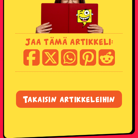
Miesten T-paidat
Naisten T-paidat
Jaa tämä artikkeli:
Lasten paidat
Lippikset ja myssyt
Mukit ja tarvikkeet
Vitsien Vitsit Verkkokauppa
Takaisin artikkeleihin
SOSIAALINEN MEDIA
Facebook
Youtube