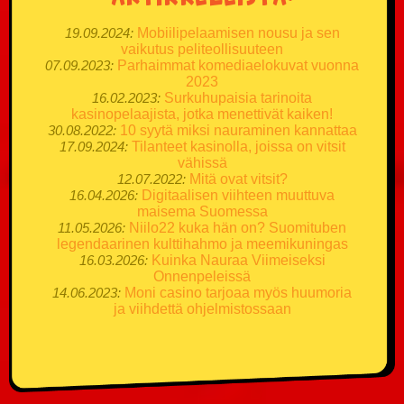
19.09.2024:
Mobiilipelaamisen nousu ja sen
vaikutus peliteollisuuteen
07.09.2023:
Parhaimmat komediaelokuvat vuonna
2023
16.02.2023:
Surkuhupaisia tarinoita
kasinopelaajista, jotka menettivät kaiken!
30.08.2022:
10 syytä miksi nauraminen kannattaa
17.09.2024:
Tilanteet kasinolla, joissa on vitsit
vähissä
12.07.2022:
Mitä ovat vitsit?
16.04.2026:
Digitaalisen viihteen muuttuva
maisema Suomessa
11.05.2026:
Niilo22 kuka hän on? Suomituben
legendaarinen kulttihahmo ja meemikuningas
16.03.2026:
Kuinka Nauraa Viimeiseksi
Onnenpeleissä
14.06.2023:
Moni casino tarjoaa myös huumoria
ja viihdettä ohjelmistossaan