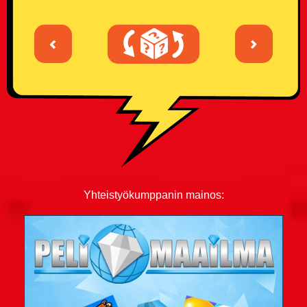
<
>
Yhteistyökumppanin mainos: