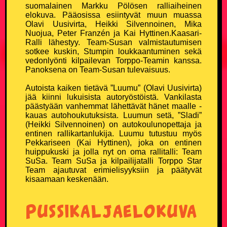
suomalainen Markku Pölösen ralliaiheinen
elokuva. Pääosissa esiintyvät muun muassa
Olavi Uusivirta, Heikki Silvennoinen, Mika
Nuojua, Peter Franzén ja Kai Hyttinen.Kaasari-
Ralli lähestyy. Team-Susan valmistautumisen
sotkee kuskin, Stumpin loukkaantuminen sekä
vedonlyönti kilpailevan Torppo-Teamin kanssa.
Panoksena on Team-Susan tulevaisuus.
Autoista kaiken tietävä ”Luumu” (Olavi Uusivirta)
jää kiinni lukuisista autoryöstöistä. Vankilasta
päästyään vanhemmat lähettävät hänet maalle -
kauas autohoukutuksista. Luumun setä, ”Sladi”
(Heikki Silvennoinen) on autokoulunopettaja ja
entinen rallikartanlukija. Luumu tutustuu myös
Pekkariseen (Kai Hyttinen), joka on entinen
huippukuski ja jolla nyt on oma rallitalli: Team
SuSa. Team SuSa ja kilpailijatalli Torppo Star
Team ajautuvat erimielisyyksiin ja päätyvät
kisaamaan keskenään.
Pussikaljaelokuva