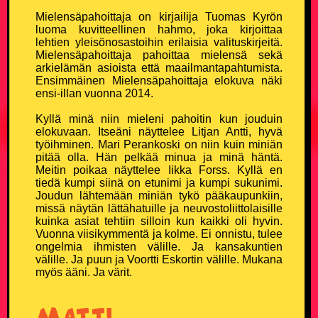
Mielensäpahoittaja on kirjailija Tuomas Kyrön
Miesten T-paidat
luoma kuvitteellinen hahmo, joka kirjoittaa
lehtien yleisönosastoihin erilaisia valituskirjeitä.
Mielensäpahoittaja pahoittaa mielensä sekä
Naisten T-paidat
arkielämän asioista että maailmantapahtumista.
Ensimmäinen Mielensäpahoittaja elokuva näki
Lasten paidat
ensi-illan vuonna 2014.
Kyllä minä niin mieleni pahoitin kun jouduin
Lippikset ja myssyt
elokuvaan. Itseäni näyttelee Litjan Antti, hyvä
työihminen. Mari Perankoski on niin kuin miniän
pitää olla. Hän pelkää minua ja minä häntä.
Mukit ja tarvikkeet
Meitin poikaa näyttelee Iikka Forss. Kyllä en
tiedä kumpi siinä on etunimi ja kumpi sukunimi.
Joudun lähtemään miniän tykö pääkaupunkiin,
Vitsien Vitsit Verkkokauppa
missä näytän lättähatuille ja neuvostoliittolaisille
kuinka asiat tehtiin silloin kun kaikki oli hyvin.
SOSIAALINEN MEDIA
Vuonna viisikymmentä ja kolme. Ei onnistu, tulee
ongelmia ihmisten välille. Ja kansakuntien
välille. Ja puun ja Voortti Eskortin välille. Mukana
Facebook
myös ääni. Ja värit.
Youtube
Matti