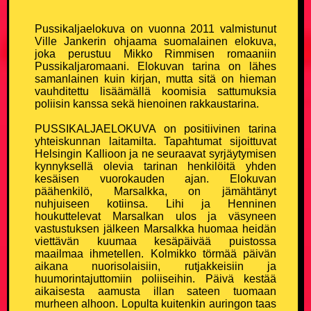
Pussikaljaelokuva on vuonna 2011 valmistunut
Ville Jankerin ohjaama suomalainen elokuva,
joka perustuu Mikko Rimmisen romaaniin
Pussikaljaromaani. Elokuvan tarina on lähes
samanlainen kuin kirjan, mutta sitä on hieman
vauhditettu lisäämällä koomisia sattumuksia
poliisin kanssa sekä hienoinen rakkaustarina.
PUSSIKALJAELOKUVA on positiivinen tarina
yhteiskunnan laitamilta. Tapahtumat sijoittuvat
Helsingin Kallioon ja ne seuraavat syrjäytymisen
kynnyksellä olevia tarinan henkilöitä yhden
kesäisen vuorokauden ajan. Elokuvan
päähenkilö, Marsalkka, on jämähtänyt
nuhjuiseen kotiinsa. Lihi ja Henninen
houkuttelevat Marsalkan ulos ja väsyneen
vastustuksen jälkeen Marsalkka huomaa heidän
viettävän kuumaa kesäpäivää puistossa
maailmaa ihmetellen. Kolmikko törmää päivän
aikana nuorisolaisiin, rutjakkeisiin ja
huumorintajuttomiin poliiseihin. Päivä kestää
aikaisesta aamusta illan sateen tuomaan
murheen alhoon. Lopulta kuitenkin auringon taas