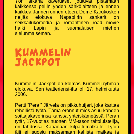
Yön aikana kaverukset joutuvat pistämään
kaikkensa peliin yhden sähkölaitteen ja ennen
kaikkea Jannen onnen eteen. Dome Karukosken
Vanhusvitsit
neljäs elokuva Napapiirin sankarit on
seikkailukomedia ja romanttinen road movie
halki Lapin ja suomalaisen miehen
Vankilavitsit
sielunmaiseman.
Yleisvitsit
Kummelin
SUOSITUIMMAT VITSIT
Jackpot
Eniten tykätyt vitsit
Kummelin Jackpot on kolmas Kummeli-ryhmän
Päivän katsotuimmat vitsit
elokuva. Sen teatteriensi-ilta oli 17. helmikuuta
2006.
Viikon katsotuimmat vitsit
Pertti ”Pera ” Järvelä on pikkuhuijari, joka karttaa
rehellistä työtä. Tämä eronnut mies asuu kahden
soittajakaverinsa kanssa yhteiskämpässä. Peran
Kuukauden katsotuimmat vitsit
tytär, 17-vuotias nuorten MM-tason taitoluistelija,
on lähdössä Kanadaan kilpailumatkalle. Tytön
100 suosituinta vitsiä
äiti ei suostu maksamaan kallista matkaa ja