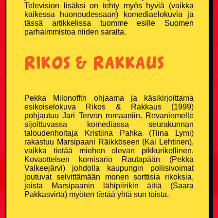
Television lisäksi on tehty myös hyviä (vaikka
Kouluvitsit
kaikessa huonoudessaan) komediaelokuvia ja
tässä artikkelissa tuomme esille Suomen
parhaimmistoa niiden saralta.
Ladavitsit
Rikos & Rakkaus
Laihialaisvitsit
Lääkärivitsit
Pekka Milonoffin ohjaama ja käsikirjoittama
Maalaisvitsit
esikoiselokuva Rikos & Rakkaus (1999)
pohjautuu Jari Tervon romaaniin. Rovaniemelle
sijoittuvassa komediassa seurakunnan
Mies vs Nainen -vitsit
taloudenhoitaja Kristiina Pahka (Tiina Lymi)
rakastuu Marsipaani Räikköseen (Kai Lehtinen),
vaikka tietää miehen olevan pikkurikollinen.
Miesvitsit
Kovaotteisen komisario Rautapään (Pekka
Valkeejärvi) johdolla kaupungin poliisivoimat
Mitä eroa? -vitsit
joutuvat selvittämään monen sorttisia rikoksia,
joista Marsipaanin lähipiirikin äitiä (Saara
Pakkasvirta) myöten tietää yhtä sun toista.
Mitä yhteistä? -vitsit