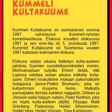
Kummeli
Naisvitsit
Kultakuume
Niilo22 vitsit
Parisuhdevitsit
Kummeli Kultakuume on suomalainen vuonna
1997 valmistunut Kummeli-ryhmän
komediaelokuva. Elokuva kuvattiin elokuussa
Pieruvitsit
1997 ja sen ensi-ilta oli 5. joulukuuta 1997.
Kummeli Kultakuume oli Suomessa vuoden
Pikku-Kalle vitsit
1997 katsotuin kotimainen elokuva.
Elokuva sodan aikana kätketyn kulta-aarteen
Poliisivitsit
jahdista Suomen suosikkikoomikoiden voimin.
Mielisairaalaan suljettu Elmeri tietää, että
Lapissa odottaa sodan aikana kätketty kulta-
Politiikkavitsit
aarre. Elmeri houkuttelee mukaan pakomatkalle
hoitajansa Janne-Petteri Bromanin, joka on
kullanhimon riivaama homo. Matkalla
Pottukoira vitsit
parivaljakko törmää kahteen raggariin, Dilleen ja
Jönssiin sekä häijyyn natsiin, Peter Northiin, joka
Puujalkavitsit
on myös kulta-aarteen jäljillä. Ohjaaja: Matti
Grönberg. Pääosissa: Heikki Silvennoinen,
Heikki Hela, Heikki Vihinen, Timo Kahilainen.