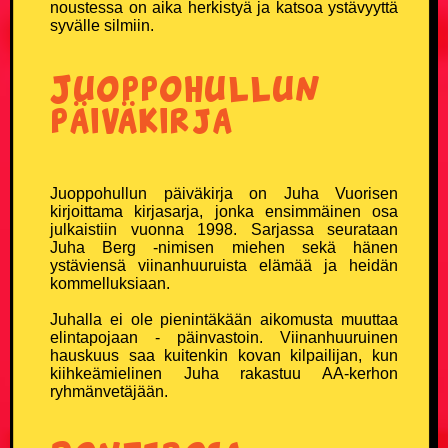
noustessa on aika herkistyä ja katsoa ystävyyttä
syvälle silmiin.
Juoppohullun
päiväkirja
Juoppohullun päiväkirja on Juha Vuorisen
kirjoittama kirjasarja, jonka ensimmäinen osa
julkaistiin vuonna 1998. Sarjassa seurataan
Juha Berg -nimisen miehen sekä hänen
ystäviensä viinanhuuruista elämää ja heidän
kommelluksiaan.
Juhalla ei ole pienintäkään aikomusta muuttaa
elintapojaan - päinvastoin. Viinanhuuruinen
hauskuus saa kuitenkin kovan kilpailijan, kun
kiihkeämielinen Juha rakastuu AA-kerhon
ryhmänvetäjään.