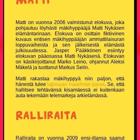
TikTok
Matti on vuonna 2006 valmistunut elokuva, joka
Twitter X
pohjautuu löyhästi mäkihyppääjä Matti Nykäsen
elämäntarinaan. Elokuva on osittain fiktiivinen
Instagram
kuvaus entisen mäkihyppääjän ammattilaisuran
loppuvaiheista ja sen jälkeisestä elämästä
julkisuudessa. Jasper Pääkkönen esiintyy
elokuvan pääosassa Matti Nykäsenä. Elokuvan
on käsikirjoittanut Marko Leino, ohjannut Aleksi
Mäkelä ja tuottanut Markus Selin.
Matti rakastaa mäkihyppyä niin paljon, että
hänestä tulee
lajissaan maailman paras
. Se, että
hallitsee tehtävänsä kisamäessä ei kuitenkaan
auta tekemään telemarkeja arkielämässä.
Ralliraita
Ralliraita on vuonna 2009 ensi-iltansa saanut