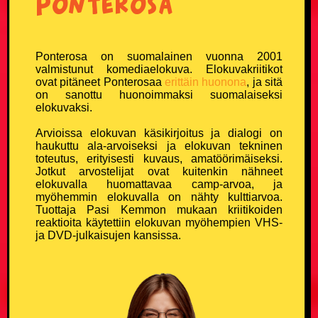
Ponterosa
Ponterosa on suomalainen vuonna 2001
valmistunut komediaelokuva. Elokuvakriitikot
ovat pitäneet Ponterosaa
erittäin huonona
, ja sitä
on sanottu huonoimmaksi suomalaiseksi
elokuvaksi.
Arvioissa elokuvan käsikirjoitus ja dialogi on
haukuttu ala-arvoiseksi ja elokuvan tekninen
toteutus, erityisesti kuvaus, amatöörimäiseksi.
Jotkut arvostelijat ovat kuitenkin nähneet
elokuvalla huomattavaa camp-arvoa, ja
myöhemmin elokuvalla on nähty kulttiarvoa.
Tuottaja Pasi Kemmon mukaan kriitikoiden
reaktioita käytettiin elokuvan myöhempien VHS-
ja DVD-julkaisujen kansissa.