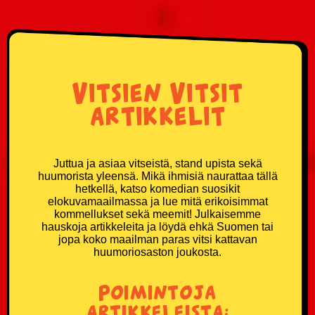
Vitsien Vitsit
artikkelit
Juttua ja asiaa vitseistä, stand upista sekä
huumorista yleensä. Mikä ihmisiä naurattaa tällä
hetkellä, katso komedian suosikit
elokuvamaailmassa ja lue mitä erikoisimmat
kommellukset sekä meemit! Julkaisemme
hauskoja artikkeleita ja löydä ehkä Suomen tai
jopa koko maailman paras vitsi kattavan
huumoriosaston joukosta.
Poimintoja
artikkeleista: