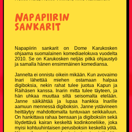
Ruotsalaisvitsit
Napapiirin
Sairaat vitsit
sankarit
Savolaisvitsit
Suomalainen ruotsalainen ja norjalainen vitsit
Napapiirin sankarit on Dome Karukosken
ohjaama suomalainen komediaelokuva vuodelta
2010. Se on Karukosken neljäs pitkä ohjaustyö
Tauski vitsit
ja samalla hänen ensimmäinen komediansa.
Tesla-vitsit
Jannelta ei onnistu oikein mikään. Kun avovaimo
Inari lähettää miehen ostamaan halpaa
digiboksia, nekin rahat tulee juotua Kapun ja
Tuksu vitsit
Räihäsen kanssa. Inarin mitta tulee täyteen, ja
hän uhkaa muuttaa siltä seisomalta etelään.
Janne säikähtää ja lupaa hankkia Inarille
Turkulaisvitsit
aamuun mennessä digiboksin. Janne ystävineen
heittäytyy mahdottomalta tuntuvaan seikkailuun.
Urheiluvitsit
On hankittava rahaa bensaan ja digiboksiin sekä
löydettävä kairan keskeltä kodinkoneliike, joka
myisi kohtuuhintaisen perusboksin keskellä yötä.
Uskonto vitsit