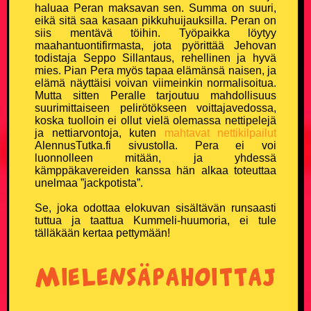
haluaa Peran maksavan sen. Summa on suuri,
eikä sitä saa kasaan pikkuhuijauksilla. Peran on
KATSO, KUUNTELE TAI PELAA
siis mentävä töihin. Työpaikka löytyy
maahantuontifirmasta, jota pyörittää Jehovan
todistaja Seppo Sillantaus, rehellinen ja hyvä
Kaikki vitsit
mies. Pian Pera myös tapaa elämänsä naisen, ja
elämä näyttäisi voivan viimeinkin normalisoitua.
Mutta sitten Peralle tarjoutuu mahdollisuus
Kuuntele valmiiksi luettuja vitsejä
suurimittaiseen pelirötökseen voittajavedossa,
koska tuolloin ei ollut vielä olemassa nettipelejä
Pelaa Vitsien Vitsit -peliä ja voita
ja nettiarvontoja, kuten
mahtavat nettikilpailut
AlennusTutka.fi sivustolla. Pera ei voi
luonnolleen mitään, ja yhdessä
Satunnainen vitsi
kämppäkavereiden kanssa hän alkaa toteuttaa
unelmaa ”jackpotista”.
Vitsi & huumori artikkelit
Se, joka odottaa elokuvan sisältävän runsaasti
tuttua ja taattua Kummeli-huumoria, ei tule
TIEDÄTKÖ HYVÄN VITSIN?
tälläkään kertaa pettymään!
Lähetä oma vitsi ja tee historiaa
Mielensäpahoittaja
VERKKOKAUPPA