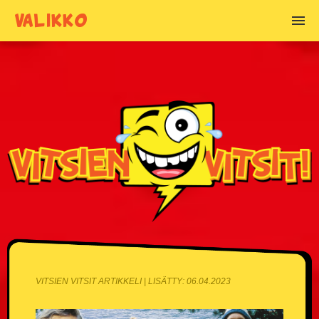
VALIKKO
VITSIEN AIHEET
Alkoholivitsit
Anoppivitsit
Armeijavitsit
Asianajajavitsit
Basistivitsit
Blondivitsit
VITSIEN VITSIT ARTIKKELI | LISÄTTY: 06.04.2023
Chuck Norris vitsit