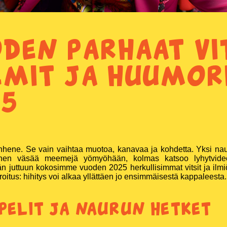
den parhaat vit
X
Instagram
mit ja huumor
5
hene. Se vain vaihtaa muotoa, kanavaa ja kohdetta. Yksi nau
oinen väsää meemejä yömyöhään, kolmas katsoo lyhytvideo
n juttuun kokosimme vuoden 2025 herkullisimmat vitsit ja ilm
oitus: hihitys voi alkaa yllättäen jo ensimmäisestä kappaleesta.
pelit ja naurun hetket