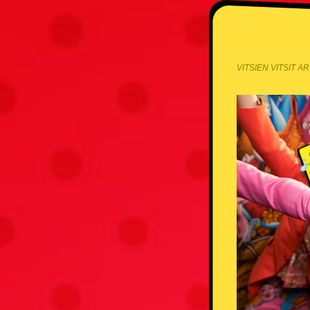
SUOSITUIMMAT VITSIT
Eniten tykätyt vitsit
Päivän katsotuimmat vitsit
VITSIEN VITSIT AR
KATSO, KUUNTELE TAI PELAA
Kaikki vitsit
Kuuntele valmiiksi luettuja vitsejä
TIEDÄTKÖ HYVÄN VITSIN?
Lähetä oma vitsi ja tee historiaa
VERKKOKAUPPA
Miesten T-paidat
Naisten T-paidat
Lasten p