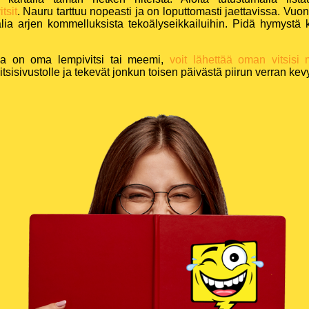
tsit
. Nauru tarttuu nopeasti ja on loputtomasti jaettavissa. Vu
aalia arjen kommelluksista tekoälyseikkailuihin. Pidä hymystä k
la on oma lempivitsi tai meemi,
voit lähettää oman vitsisi 
vitsisivustolle ja tekevät jonkun toisen päivästä piirun verran k