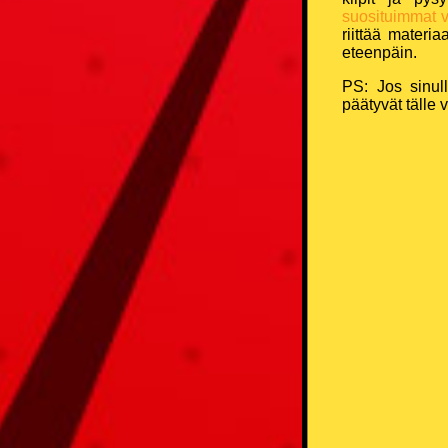
suosituimmat vi
riittää materi
eteenpäin.
PS: Jos sinul
päätyvät tälle 