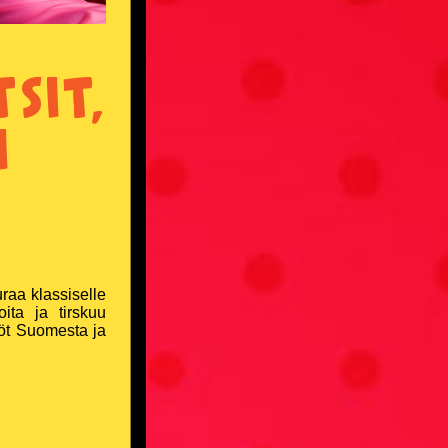
sit,
i
raa klassiselle
ita ja tirskuu
iöt Suomesta ja