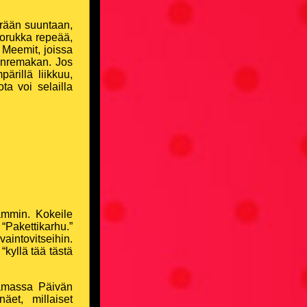
ärään suuntaan,
porukka repeää,
 Meemit, joissa
runremakan. Jos
ärillä liikkuu,
ta voi selailla
ämmin. Kokeile
“Pakettikarhu.”
aintovitseihin.
“kyllä tää tästä
aamassa Päivän
näet, millaiset