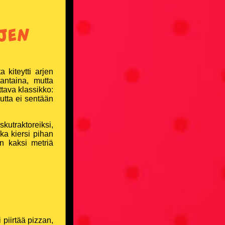
rjen
kiteytti arjen
nantaina, mutta
tava klassikko:
utta ei sentään
kutraktoreiksi,
kka kiersi pihan
n kaksi metriä
 piirtää pizzan,