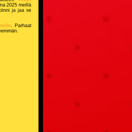
onna 2025 meillä
iinni ja jaa se
meille
. Parhaat
evyemmän.