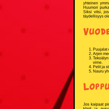
yhteinen ymmär
Huumori purka
Siksi vitsi, j
täydellisyys o
Vuod
Puujalat 
Arjen mee
Tekoälyn
virne.
Pelit ja 
Nauru yhd
Loppu
Jos kaipaat pi
klipit ja pys