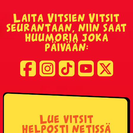
Laita Vitsien Vitsit
seurantaan, niin saat
huumoria joka
päivään:
Lue vitsit
helposti netissä