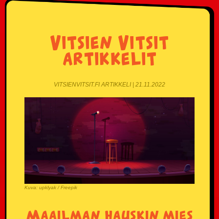
Vitsien Vitsit
artikkelit
VITSIENVITSIT.FI ARTIKKELI | 21.11.2022
Kuva: upklyak / Freepik
Maailman hauskin mies