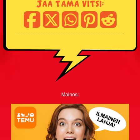
Jaa tämä vitsi:
Kouluvitsit
Ladavitsit
Laihialaisvitsit
Lääkärivitsit
Maalaisvitsit
Mies vs Nainen -vitsit
Mainos:
Miesvitsit
Mitä eroa? -vitsit
Mitä yhteistä? -vitsit