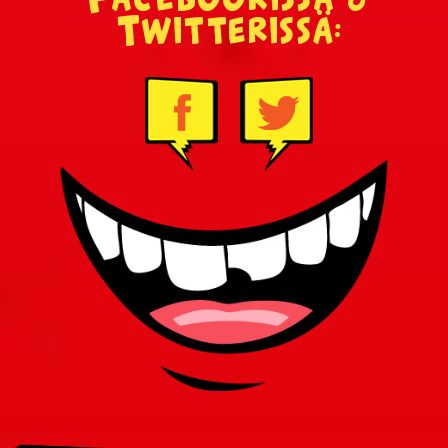
Twitterissä: