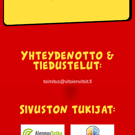
Yhteydenotto &
tiedustelut:
toimitus@vitsienvitsit.fi
Sivuston tukijat: