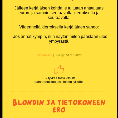
Jälleen kerjäläisen kohdalle tultuaan antaa taas
euron, ja samoin seuraavalla kierroksella ja
seuraavalla.
Viidennellä kierroksella kerjäläinen sanoo:
- Jos annat kympin, niin näytän miten päästään ulos
ympyrästä.
Blondivitsit
| Lisätty: 14.03.2025
152 tykkää tästä vitsistä,
paina peukkua jos sinäkin tykkäät.
Blondin ja tietokoneen
ero