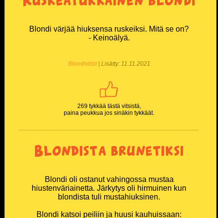
Blondi värjää hiuksensa ruskeiksi. Mitä se on?
- Keinoälyä.
Blondivitsit
| Lisätty: 11.11.2021
269 tykkää tästä vitsistä,
paina peukkua jos sinäkin tykkäät.
Blondista brunetiksi
Blondi oli ostanut vahingossa mustaa
hiustenväriainetta. Järkytys oli hirmuinen kun
blondista tuli mustahiuksinen.
Blondi katsoi peiliin ja huusi kauhuissaan: