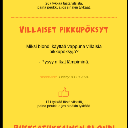
267 tykkää tästä vitsistä,
TikTok
paina peukkua jos sinäkin tykkäät.
Twitter X
Villaiset pikkupöksyt
Instagram
Miksi blondi käyttää vappuna villaisia
pikkupöksyjä?
- Pysyy nilkat lämpiminä.
Blondivitsit
| Lisätty: 03.10.2024
171 tykkää tästä vitsistä,
paina peukkua jos sinäkin tykkäät.
Ruskeatukkainen blondi