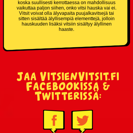
koska suullisesti kerrottaessa on mahdollisuus
vaikuttaa paljon siihen, onko vitsi hauska vai ei.
Vitsit voivat olla älyvapaita puujalkavitsejä tai
sitten sisältää älyllisempiä elementtejä, jolloin
hauskuuden lisäksi vitsiin sisältyy älyllinen
haaste.
Jaa VitsienVitsit.fi
Facebookissa &
Twitterissä: