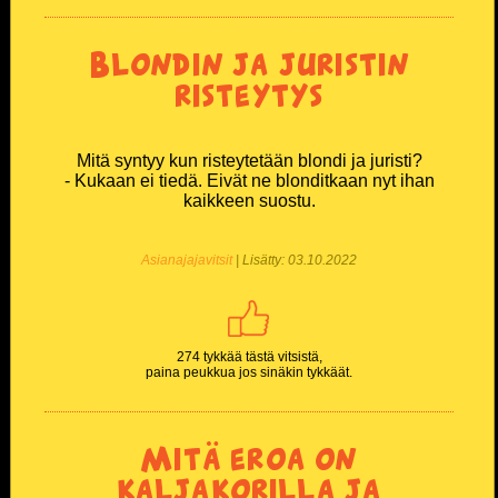
Blondin ja juristin
risteytys
Mitä syntyy kun risteytetään blondi ja juristi?
- Kukaan ei tiedä. Eivät ne blonditkaan nyt ihan
kaikkeen suostu.
Asianajajavitsit
| Lisätty: 03.10.2022
274 tykkää tästä vitsistä,
paina peukkua jos sinäkin tykkäät.
Mitä eroa on
kaljakorilla ja