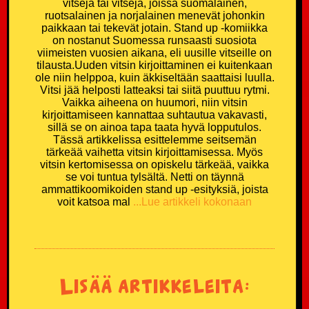
vitsejä tai vitsejä, joissa suomalainen,
ruotsalainen ja norjalainen menevät johonkin
paikkaan tai tekevät jotain. Stand up -komiikka
on nostanut Suomessa runsaasti suosiota
viimeisten vuosien aikana, eli uusille vitseille on
tilausta.Uuden vitsin kirjoittaminen ei kuitenkaan
ole niin helppoa, kuin äkkiseltään saattaisi luulla.
Vitsi jää helposti latteaksi tai siitä puuttuu rytmi.
Vaikka aiheena on huumori, niin vitsin
kirjoittamiseen kannattaa suhtautua vakavasti,
sillä se on ainoa tapa taata hyvä lopputulos.
Tässä artikkelissa esittelemme seitsemän
tärkeää vaihetta vitsin kirjoittamisessa. Myös
vitsin kertomisessa on opiskelu tärkeää, vaikka
se voi tuntua tylsältä. Netti on täynnä
ammattikoomikoiden stand up -esityksiä, joista
voit katsoa mal
...Lue artikkeli kokonaan
Lisää artikkeleita: