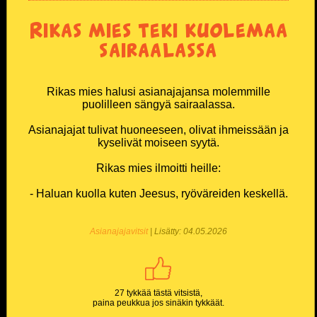
Rikas mies teki kuolemaa
sairaalassa
Rikas mies halusi asianajajansa molemmille
puolilleen sängyä sairaalassa.
Asianajajat tulivat huoneeseen, olivat ihmeissään ja
kyselivät moiseen syytä.
Rikas mies ilmoitti heille:
- Haluan kuolla kuten Jeesus, ryöväreiden keskellä.
Asianajajavitsit
| Lisätty: 04.05.2026
27 tykkää tästä vitsistä,
paina peukkua jos sinäkin tykkäät.