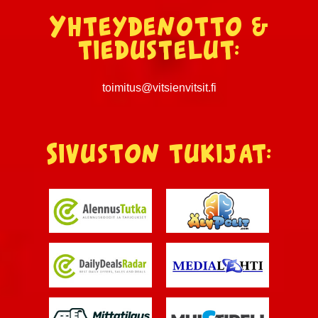
Yhteydenotto &
tiedustelut:
toimitus@vitsienvitsit.fi
Sivuston tukijat: