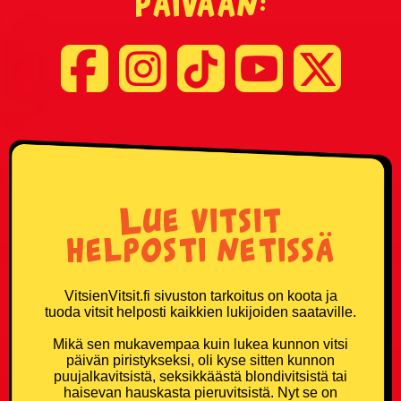
päivään:
Lue vitsit
helposti netissä
VitsienVitsit.fi sivuston tarkoitus on koota ja
tuoda vitsit helposti kaikkien lukijoiden saataville.
Mikä sen mukavempaa kuin lukea kunnon vitsi
päivän piristykseksi, oli kyse sitten kunnon
puujalkavitsistä, seksikkäästä blondivitsistä tai
haisevan hauskasta pieruvitsistä. Nyt se on