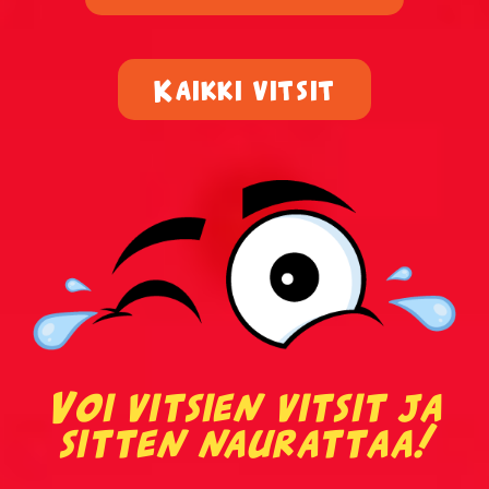
Ruotsalaisvitsit
Sairaat vitsit
Kaikki vitsit
Savolaisvitsit
Suomalainen ruotsalainen ja norjalainen vitsit
Tauski vitsit
Tesla-vitsit
Tuksu vitsit
Turkulaisvitsit
Voi vitsien vitsit ja
sitten naurattaa!
Urheiluvitsit
Uskonto vitsit