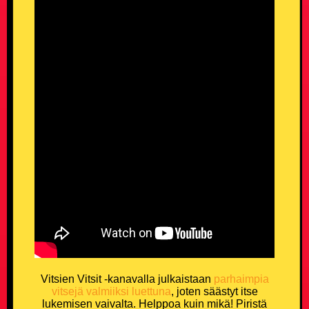
Vitsien Vitsit -kanavalla julkaistaan
parhaimpia
vitsejä valmiiksi luettuna
, joten säästyt itse
lukemisen vaivalta. Helppoa kuin mikä! Piristä