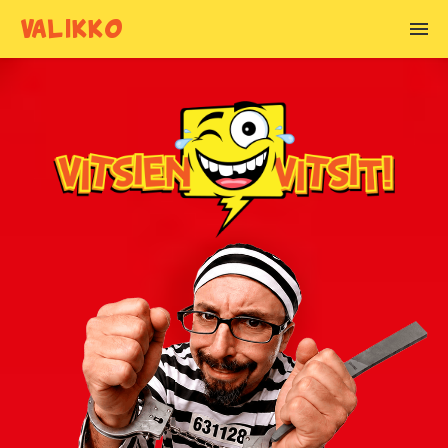
VALIKKO
VITSIEN AIHEET
Alkoholivitsit
Anoppivitsit
Armeijavitsit
Asianajajavitsit
Basistivitsit
Blondivitsit
Chuck Norris vitsit