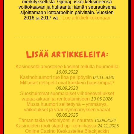
merkityksellistä. Gjonaj uskoi keksineensä
voittokaavan ja hullaantui tämän seurauksena
sijoittamaan lottoarpoihin päivittäin. Vuosien
2016 ja 2017 vä
...Lue artikkeli kokonaan
Lisää artikkeleita:
Kasinosetä arvostelee kasinot reilulla huumorilla
16.09.2022
Kasinohuumori tuo iloa pelipöytiin
04.11.2025
Millaiset nettipelit ovat kaikkein hauskimpia?
08.09.2023
Suosituimmat suomalaiset viihdesovellukset
vapaa-aikaan ja rentoutumiseen
13.05.2026
Musta huumori selitettynä – ymmärrys,
vaikutukset ja väärinymmärryksen vaarat
05.05.2025
Tämän takia vedonlyönti ei naurata
10.09.2024
Kasinoiden rooli stand up -komiikassa
24.11.2025
Online Casino Keskustelee Blackjackin