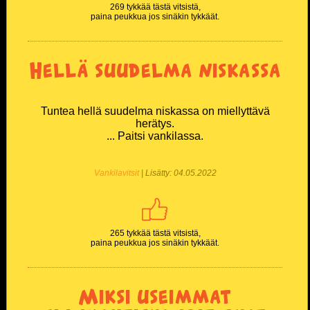
269 tykkää tästä vitsistä,
paina peukkua jos sinäkin tykkäät.
Miesten T-paidat
Naisten T-paidat
Hellä suudelma niskassa
Lasten paidat
Tuntea hellä suudelma niskassa on miellyttävä
herätys.
Lippikset ja myssyt
... Paitsi vankilassa.
Mukit ja tarvikkeet
Vankilavitsit
| Lisätty: 04.05.2022
Vitsien Vitsit Verkkokauppa
SOSIAALINEN MEDIA
265 tykkää tästä vitsistä,
paina peukkua jos sinäkin tykkäät.
Facebook
Miksi useimmat
Youtube