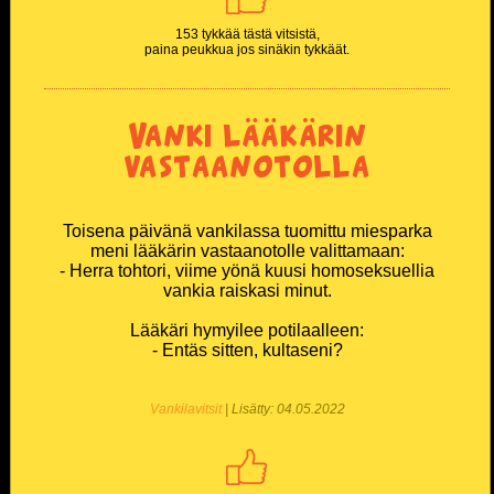
153 tykkää tästä vitsistä,
paina peukkua jos sinäkin tykkäät.
Vanki lääkärin
vastaanotolla
Toisena päivänä vankilassa tuomittu miesparka
meni lääkärin vastaanotolle valittamaan:
- Herra tohtori, viime yönä kuusi homoseksuellia
vankia raiskasi minut.
Lääkäri hymyilee potilaalleen:
- Entäs sitten, kultaseni?
Vankilavitsit
| Lisätty: 04.05.2022