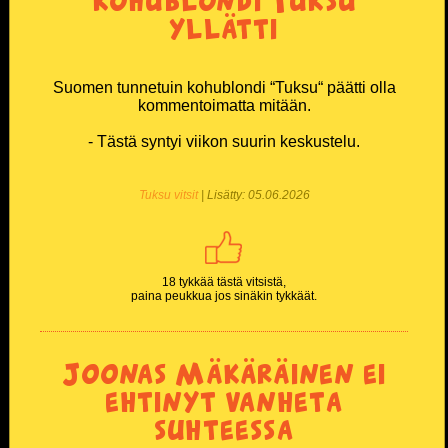
yllätti
Suomen tunnetuin kohublondi “Tuksu“ päätti olla
kommentoimatta mitään.
- Tästä syntyi viikon suurin keskustelu.
Tuksu vitsit
| Lisätty: 05.06.2026
18 tykkää tästä vitsistä,
paina peukkua jos sinäkin tykkäät.
Joonas Mäkäräinen ei
ehtinyt vanheta
suhteessa