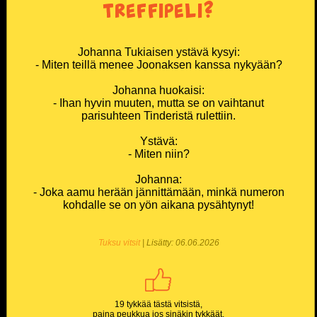
treffipeli?
Johanna Tukiaisen ystävä kysyi:
- Miten teillä menee Joonaksen kanssa nykyään?
Johanna huokaisi:
- Ihan hyvin muuten, mutta se on vaihtanut
parisuhteen Tinderistä rulettiin.
Ystävä:
- Miten niin?
Johanna:
- Joka aamu herään jännittämään, minkä numeron
kohdalle se on yön aikana pysähtynyt!
Tuksu vitsit
| Lisätty: 06.06.2026
19 tykkää tästä vitsistä,
paina peukkua jos sinäkin tykkäät.