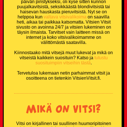
päivän piristykseksi, oli kyse sitten kunnon
puujalkavitsistä, seksikkäästä blondivitsistä tai
haisevan hauskasta pieruvitsistä. Nyt se on
helppoa kun
valtava vitsivalikoima
on saavilla
heti, aikaa tai paikkaa katsomatta. Vitsien Vitsit
sivusto on avoinna 24/7 ja vitsien lukeminen on
täysin ilmaista. Tarvitset vain laitteen missä on
internet ja koko vitsivalikoimamme on
välittömästä saatavilla.
Kiinnostaako mitä vitsejä muut lukevat ja mikä on
vitseistä kaikkein suosituin? Katso ja
tutustu
suosituimpiin vitseihin tästä
.
Tervetuloa lukemaan netin parhaimmat vitsit ja
osoitteena on tietenkin VitsienVitsit.fi.
Mikä on vitsi?
Vitsi on kirjallinen tai suullinen huumoripitoinen