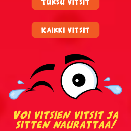
Tuksu vitsit
Ruotsalaisvitsit
Sairaat vitsit
Kaikki vitsit
Savolaisvitsit
Suomalainen ruotsalainen ja norjalainen vitsit
Tauski vitsit
Tesla-vitsit
Tuksu vitsit
Turkulaisvitsit
Voi vitsien vitsit ja
Urheiluvitsit
sitten naurattaa!
Uskonto vitsit