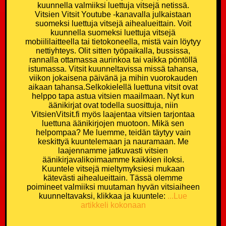
kuunnella valmiiksi luettuja vitsejä netissä.
Vitsien Vitsit Youtube -kanavalla julkaistaan
suomeksi luettuja vitsejä aihealueittain. Voit
kuunnella suomeksi luettuja vitsejä
mobiililaitteella tai tietokoneella, mistä vain löytyy
nettiyhteys. Olit sitten työpaikalla, bussissa,
rannalla ottamassa aurinkoa tai vaikka pöntöllä
istumassa. Vitsit kuunneltavissa missä tahansa,
viikon jokaisena päivänä ja mihin vuorokauden
aikaan tahansa.Selkokielellä luettuna vitsit ovat
helppo tapa astua vitsien maailmaan. Nyt kun
äänikirjat ovat todella suosittuja, niin
VitsienVitsit.fi myös laajentaa vitsien tarjontaa
luettuna äänikirjojen muotoon. Mikä sen
helpompaa? Me luemme, teidän täytyy vain
keskittyä kuuntelemaan ja nauramaan. Me
laajennamme jatkuvasti vitsien
äänikirjavalikoimaamme kaikkien iloksi.
Kuuntele vitsejä mieltymyksiesi mukaan
kätevästi aihealueittain. Tässä olemme
poimineet valmiiksi muutaman hyvän vitsiaiheen
kuunneltavaksi, klikkaa ja kuuntele:
...Lue
artikkeli kokonaan