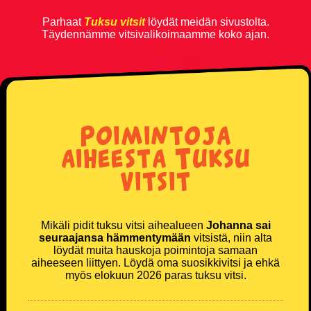
Parhaat
Tuksu vitsit
löydät meidän sivustolta.
Vanhusvitsit
Täydennämme vitsivalikoimaamme koko ajan.
Vankilavitsit
Yleisvitsit
Poimintoja
SUOSITUIMMAT VITSIT
aiheesta Tuksu
Eniten tykätyt vitsit
vitsit
Päivän katsotuimmat vitsit
Mikäli pidit tuksu vitsi aihealueen
Johanna sai
Viikon katsotuimmat vitsit
seuraajansa hämmentymään
vitsistä, niin alta
löydät muita hauskoja poimintoja samaan
aiheeseen liittyen. Löydä oma suosikkivitsi ja ehkä
Kuukauden katsotuimmat vitsit
myös elokuun 2026 paras tuksu vitsi.
100 suosituinta vitsiä