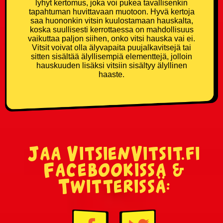
lyhyt kertomus, joka voi pukea tavallisenkin
tapahtuman huvittavaan muotoon. Hyvä kertoja
saa huononkin vitsin kuulostamaan hauskalta,
koska suullisesti kerrottaessa on mahdollisuus
vaikuttaa paljon siihen, onko vitsi hauska vai ei.
Vitsit voivat olla älyvapaita puujalkavitsejä tai
sitten sisältää älyllisempiä elementtejä, jolloin
hauskuuden lisäksi vitsiin sisältyy älyllinen
haaste.
Jaa VitsienVitsit.fi
Facebookissa &
Twitterissä: