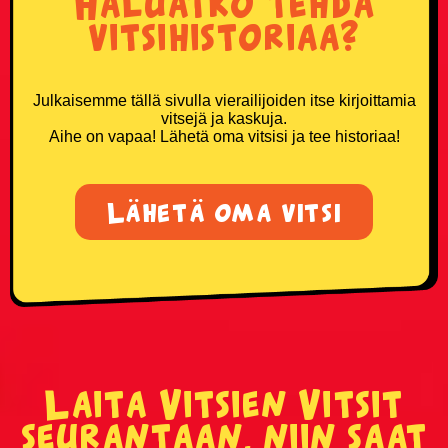
Haluatko tehdä
vitsihistoriaa?
Julkaisemme tällä sivulla vierailijoiden itse kirjoittamia
vitsejä ja kaskuja.
Aihe on vapaa! Lähetä oma vitsisi ja tee historiaa!
Lähetä oma vitsi
Laita Vitsien Vitsit
seurantaan, niin saat