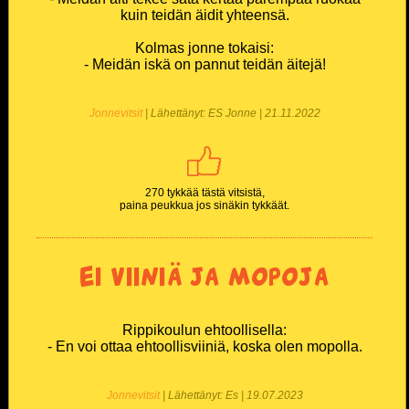
kuin teidän äidit yhteensä.
Kolmas jonne tokaisi:
- Meidän iskä on pannut teidän äitejä!
Jonnevitsit
| Lähettänyt: ES Jonne | 21.11.2022
270 tykkää tästä vitsistä,
paina peukkua jos sinäkin tykkäät.
Ei viiniä ja mopoja
Rippikoulun ehtoollisella:
- En voi ottaa ehtoollisviiniä, koska olen mopolla.
Jonnevitsit
| Lähettänyt: Es | 19.07.2023