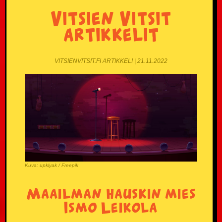
Vitsien Vitsit
artikkelit
VITSIENVITSIT.FI ARTIKKELI | 21.11.2022
Kuva: upklyak / Freepik
Maailman hauskin mies
Ismo Leikola