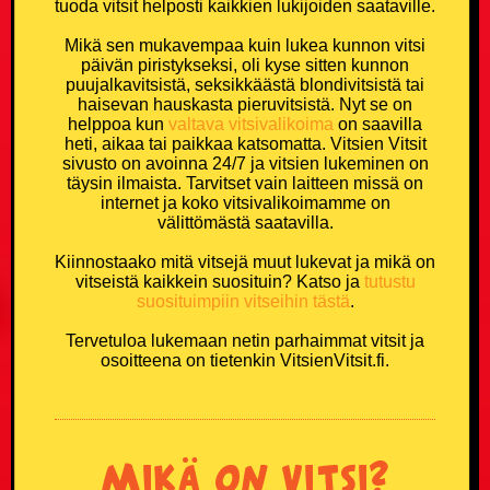
tuoda vitsit helposti kaikkien lukijoiden saataville.
Mikä sen mukavempaa kuin lukea kunnon vitsi
päivän piristykseksi, oli kyse sitten kunnon
puujalkavitsistä, seksikkäästä blondivitsistä tai
haisevan hauskasta pieruvitsistä. Nyt se on
helppoa kun
valtava vitsivalikoima
on saavilla
heti, aikaa tai paikkaa katsomatta. Vitsien Vitsit
sivusto on avoinna 24/7 ja vitsien lukeminen on
täysin ilmaista. Tarvitset vain laitteen missä on
internet ja koko vitsivalikoimamme on
välittömästä saatavilla.
Kiinnostaako mitä vitsejä muut lukevat ja mikä on
vitseistä kaikkein suosituin? Katso ja
tutustu
suosituimpiin vitseihin tästä
.
Tervetuloa lukemaan netin parhaimmat vitsit ja
osoitteena on tietenkin VitsienVitsit.fi.
Mikä on vitsi?