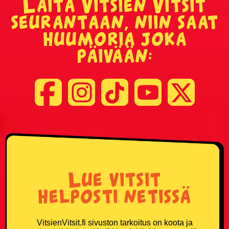
Laita Vitsien Vitsit
seurantaan, niin saat
huumoria joka
päivään:
Lue vitsit
helposti netissä
VitsienVitsit.fi sivuston tarkoitus on koota ja