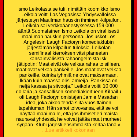
Ismo Leikolasta se tuli, nimittäin koomikko Ismo
Leikola voitti Las Vegasissa Yhdysvalloissa
järjestetyn Maailman hauskin ihminen -kilpailun.
Leikola sai verkkoäänestyksessä 159 000
ääntä.Suomalainen Ismo Leikola on virallisesti
maailman hauskin persoona. Jos uskot Los
Angelesin Laugh Factoryn komediaklubin
järjestämän kilpailun tuloksia. Leikolan
semifinaalikierroksen vitsi planeetan
kansainvälisistä rahaongelmista iski
jättipotin:"Maat eivät ole velkaa rahaa toisilleen,
maat ovat velkaa pankeille. Jos maat ovat velkaa
pankeille, kuinka tyhmiä ne ovat maksamaan.
Ikään kuin maassa olisi armeija. Pankissa on
neljä kassaa ja siivooja." Leikola voitti 10 000
dollaria ja kansallisen komediakiertueen.Kilpailu
oli Laugh Factoryn omistajan Jamie Masadan
idea, joka aikoo tehdä siitä vuosittainen
tapahtuman. Hän sanoi toivovansa, että se voi
näyttää maailmalle, että jos ihmiset eri maista
nauravat yhdessä, he voivat jättää muut murheet
syrjään. Klubi järjesti ensimmäistä kertaa tänä v
...Lue artikkeli kokonaan