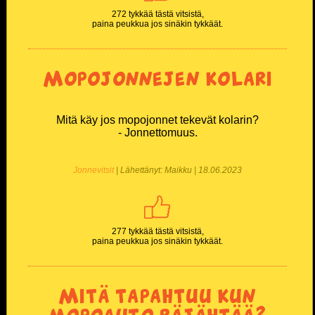
272 tykkää tästä vitsistä,
TikTok
paina peukkua jos sinäkin tykkäät.
Twitter X
Mopojonnejen kolari
Instagram
Mitä käy jos mopojonnet tekevät kolarin?
- Jonnettomuus.
Jonnevitsit
| Lähettänyt: Maikku | 18.06.2023
277 tykkää tästä vitsistä,
paina peukkua jos sinäkin tykkäät.
Mitä tapahtuu kun
mopoauto räjähtää?