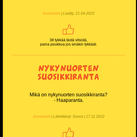
Miesten T-paidat
Jonnevitsit
| Lisätty: 21.04.2025
Naisten T-paidat
Lasten paidat
38 tykkää tästä vitsistä,
paina peukkua jos sinäkin tykkäät.
Lippikset ja myssyt
nykynuorten
Mukit ja tarvikkeet
suosikkiranta
Vitsien Vitsit Verkkokauppa
Mikä on nykynuorten suosikkiranta?
SOSIAALINEN MEDIA
- Haaparanta.
Facebook
Jonnevitsit
| Lähettänyt: Snoos | 17.11.2022
Youtube