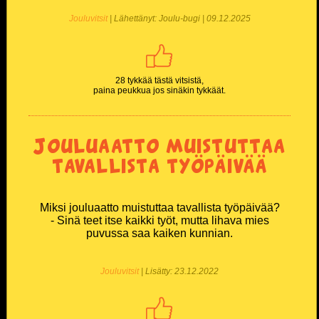
Jouluvitsit
| Lähettänyt: Joulu-bugi | 09.12.2025
Miesten T-paidat
Naisten T-paidat
28 tykkää tästä vitsistä,
paina peukkua jos sinäkin tykkäät.
Lasten paidat
Lippikset ja myssyt
Jouluaatto muistuttaa
tavallista työpäivää
Mukit ja tarvikkeet
Vitsien Vitsit Verkkokauppa
Miksi jouluaatto muistuttaa tavallista työpäivää?
- Sinä teet itse kaikki työt, mutta lihava mies
SOSIAALINEN MEDIA
puvussa saa kaiken kunnian.
Facebook
Jouluvitsit
| Lisätty: 23.12.2022
Youtube