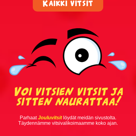
Kaikki vitsit
Ruotsalaisvitsit
Sairaat vitsit
Savolaisvitsit
Suomalainen ruotsalainen ja norjalainen vitsit
Tauski vitsit
Tesla-vitsit
Voi vitsien vitsit ja
Tuksu vitsit
sitten naurattaa!
Turkulaisvitsit
Parhaat
Jouluvitsit
löydät meidän sivustolta.
Urheiluvitsit
Täydennämme vitsivalikoimaamme koko ajan.
Uskonto vitsit