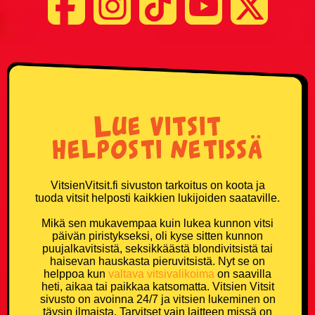
Lue vitsit
helposti netissä
VitsienVitsit.fi sivuston tarkoitus on koota ja
tuoda vitsit helposti kaikkien lukijoiden saataville.
Mikä sen mukavempaa kuin lukea kunnon vitsi
päivän piristykseksi, oli kyse sitten kunnon
puujalkavitsistä, seksikkäästä blondivitsistä tai
haisevan hauskasta pieruvitsistä. Nyt se on
helppoa kun
valtava vitsivalikoima
on saavilla
heti, aikaa tai paikkaa katsomatta. Vitsien Vitsit
sivusto on avoinna 24/7 ja vitsien lukeminen on
täysin ilmaista. Tarvitset vain laitteen missä on