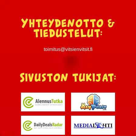
Yhteydenotto &
tiedustelut:
toimitus@vitsienvitsit.fi
Sivuston tukijat: