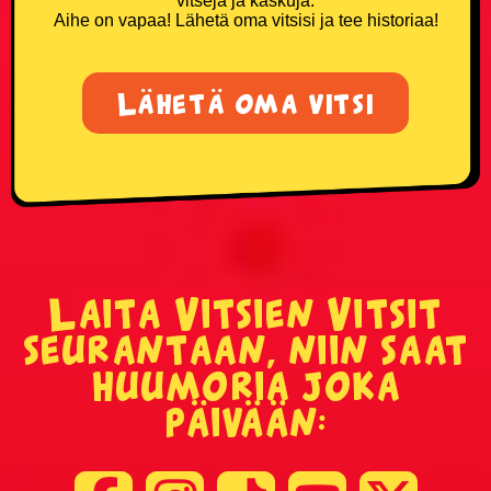
vitsejä ja kaskuja.
Aihe on vapaa! Lähetä oma vitsisi ja tee historiaa!
Lähetä oma vitsi
Laita Vitsien Vitsit
seurantaan, niin saat
huumoria joka
päivään: