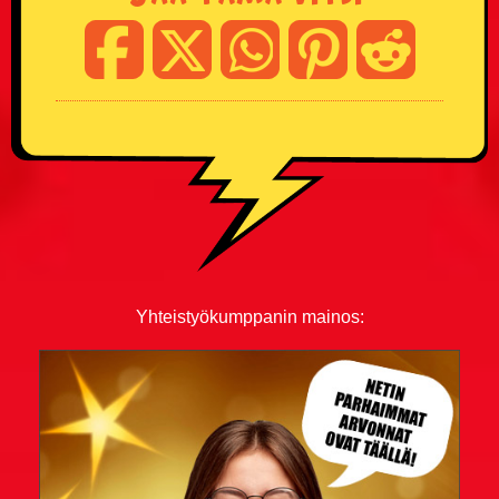
Kouluvitsit
Ladavitsit
Laihialaisvitsit
Lääkärivitsit
Maalaisvitsit
Mies vs Nainen -vitsit
Yhteistyökumppanin mainos:
Miesvitsit
Mitä eroa? -vitsit
Mitä yhteistä? -vitsit