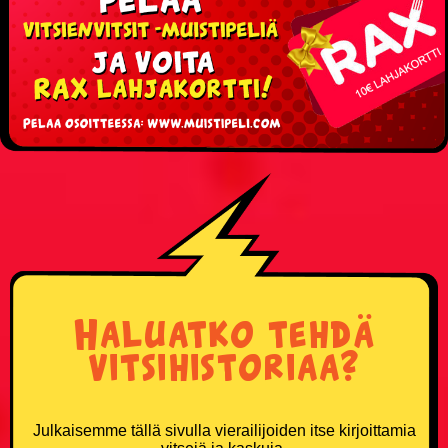
Haluatko tehdä
vitsihistoriaa?
Julkaisemme tällä sivulla vierailijoiden itse kirjoittamia