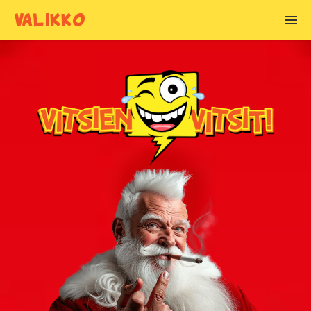
VALIKKO
VITSIEN AIHEET
Alkoholivitsit
Anoppivitsit
Armeijavitsit
Asianajajavitsit
Basistivitsit
Blondivitsit
Chuck Norris vitsit