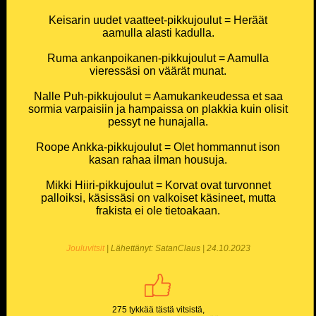
Keisarin uudet vaatteet-pikkujoulut = Heräät
aamulla alasti kadulla.
Ruma ankanpoikanen-pikkujoulut = Aamulla
vieressäsi on väärät munat.
Nalle Puh-pikkujoulut = Aamukankeudessa et saa
sormia varpaisiin ja hampaissa on plakkia kuin olisit
pessyt ne hunajalla.
Roope Ankka-pikkujoulut = Olet hommannut ison
kasan rahaa ilman housuja.
Mikki Hiiri-pikkujoulut = Korvat ovat turvonnet
palloiksi, käsissäsi on valkoiset käsineet, mutta
frakista ei ole tietoakaan.
Jouluvitsit
| Lähettänyt: SatanClaus | 24.10.2023
275 tykkää tästä vitsistä,