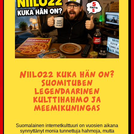
Niilo22 kuka hän on?
Suomituben
legendaarinen
kulttihahmo ja
meemikuningas
Suomalainen internetkulttuuri on vuosien aikana
synnyttänyt monia tunnettuja hahmoja, mutta