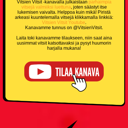
Vitsien Vitsit -kanavalla julkaistaan
parhaimpia
vitsejä valmiiksi luettuna
, joten säästyt itse
lukemisen vaivalta. Helppoa kuin mikä! Piristä
arkeasi kuuntelemalla vitsejä klikkamalla linkkiä:
Vitsien Vitsit Youtube
.
Kanavamme tunnus on @VitsienVitsit.
Laita toki kanavamme tilaukseen, niin saat aina
uusimmat vitsit katsottavaksi ja pysyt huumorin
harjalla mukana!