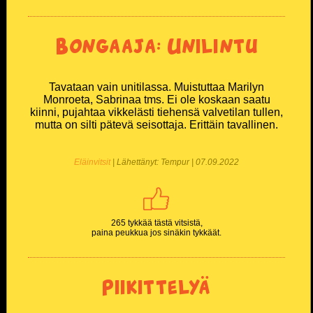
TikTok
Bongaaja: Unilintu
Twitter X
Instagram
Tavataan vain unitilassa. Muistuttaa Marilyn
Monroeta, Sabrinaa tms. Ei ole koskaan saatu
kiinni, pujahtaa vikkelästi tiehensä valvetilan tullen,
mutta on silti pätevä seisottaja. Erittäin tavallinen.
Eläinvitsit
| Lähettänyt: Tempur | 07.09.2022
265 tykkää tästä vitsistä,
paina peukkua jos sinäkin tykkäät.
Piikittelyä