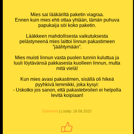
Mies sai lääkäriltä paketin viagraa.
Ennen kuin mies ehti ottaa yhtään, tämän puhuva
papukaija söi koko paketin.
Lääkkeen mahdollisesta vaikutuksesta
pelästyneenä mies laittoi linnun pakastimeen
”jäähtymään”.
Mies muisti linnun vasta puolen tunnin kuluttua ja
luuli löytävänsä pakkasesta kuolleen linnun, mutta
mitä vielä!
Kun mies avasi pakastimen, sisällä oli hikeä
pyyhkivä lemmikki, joka kysyi:
- Uskotko jos sanon, että pakastebroileri ei helpolla
levitä koipiaan!
Eläinvitsit
| Lisätty: 18.08.2022