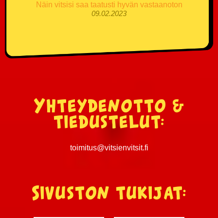
Näin vitsisi saa taatusti hyvän vastaanoton
09.02.2023
Yhteydenotto &
tiedustelut:
toimitus@vitsienvitsit.fi
Sivuston tukijat: