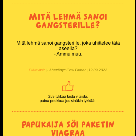
Mitä lehmä sanoi
gangsterille?
Mitä lehmä sanoi gangsterille, joka uhittelee tätä
aseella?
- Ammu muu.
Eläinvitsit
| Lähettänyt: Cow Father | 19.09.2022
259 tykkää tästä vitsistä,
paina peukkua jos sinäkin tykkäät.
Papukaija söi paketin
viagraa