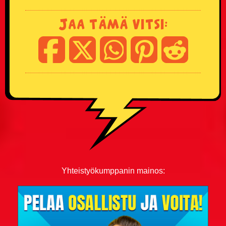
Kouluvitsit
Jaa tämä vitsi:
Ladavitsit
Laihialaisvitsit
Lääkärivitsit
Maalaisvitsit
Mies vs Nainen -vitsit
Miesvitsit
Yhteistyökumppanin mainos:
Mitä eroa? -vitsit
Mitä yhteistä? -vitsit