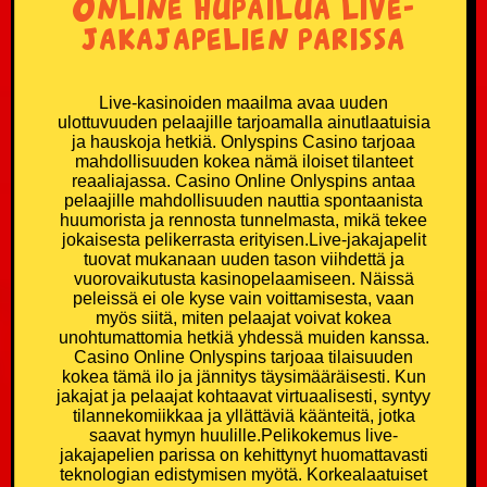
Online hupailua live-
jakajapelien parissa
Live-kasinoiden maailma avaa uuden
ulottuvuuden pelaajille tarjoamalla ainutlaatuisia
ja hauskoja hetkiä. Onlyspins Casino tarjoaa
mahdollisuuden kokea nämä iloiset tilanteet
reaaliajassa. Casino Online Onlyspins antaa
pelaajille mahdollisuuden nauttia spontaanista
huumorista ja rennosta tunnelmasta, mikä tekee
jokaisesta pelikerrasta erityisen.Live-jakajapelit
tuovat mukanaan uuden tason viihdettä ja
vuorovaikutusta kasinopelaamiseen. Näissä
peleissä ei ole kyse vain voittamisesta, vaan
myös siitä, miten pelaajat voivat kokea
unohtumattomia hetkiä yhdessä muiden kanssa.
Casino Online Onlyspins tarjoaa tilaisuuden
kokea tämä ilo ja jännitys täysimääräisesti. Kun
jakajat ja pelaajat kohtaavat virtuaalisesti, syntyy
tilannekomiikkaa ja yllättäviä käänteitä, jotka
saavat hymyn huulille.Pelikokemus live-
jakajapelien parissa on kehittynyt huomattavasti
teknologian edistymisen myötä. Korkealaatuiset