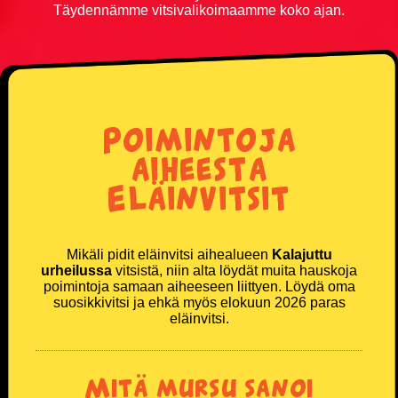
Täydennämme vitsivalikoimaamme koko ajan.
Vanhusvitsit
Vankilavitsit
Poimintoja
Yleisvitsit
aiheesta
SUOSITUIMMAT VITSIT
Eläinvitsit
Eniten tykätyt vitsit
Mikäli pidit eläinvitsi aihealueen
Kalajuttu
Päivän katsotuimmat vitsit
urheilussa
vitsistä, niin alta löydät muita hauskoja
poimintoja samaan aiheeseen liittyen. Löydä oma
suosikkivitsi ja ehkä myös elokuun 2026 paras
Viikon katsotuimmat vitsit
eläinvitsi.
Kuukauden katsotuimmat vitsit
Mitä mursu sanoi
100 suosituinta vitsiä