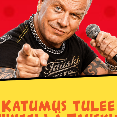
Viikon katsotuimmat vitsit
Kuukauden katsotuimmat vi
Pelaa Vitsien Vitsit -peliä ja voita
Satunnainen vitsi
Katumus tulee
aidat
Lippikset ja myssyt
Mukit ja tarvikkeet