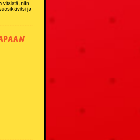
n
vitsistä, niin
osikkivitsi ja
apaan