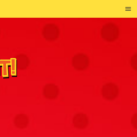
Chuck Norris vitsit
Donald Trump vitsit
Jouluvitsit
Kasinovitsit
Kouluvitsit
Mitä eroa? -vitsit
Mitä yhteistä? -vitsit
Politiikkavitsit
Pottukoira vitsit
lainen vitsit
Tauski vitsit
Tesla-vitsit
Yleisvitsit