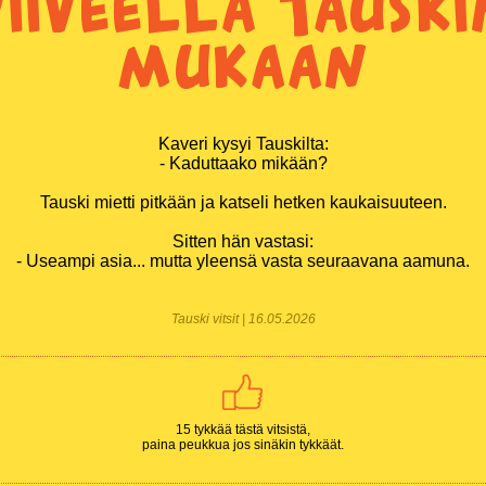
viiveellä Tauski
mukaan
X
Instagram
Kaveri kysyi Tauskilta:
- Kaduttaako mikään?
Tauski mietti pitkään ja katseli hetken kaukaisuuteen.
Sitten hän vastasi:
- Useampi asia... mutta yleensä vasta seuraavana aamuna.
Tauski vitsit | 16.05.2026
15 tykkää tästä vitsistä,
paina peukkua jos sinäkin tykkäät.