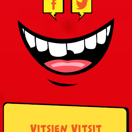
Vitsien Vitsit