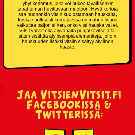
lyhyt kertomus, joka voi pukea tavallisenkin
tapahtuman huvittavaan muotoon. Hyvä kertoja
saa huononkin vitsin kuulostamaan hauskalta,
koska suullisesti kerrottaessa on mahdollisuus
vaikuttaa paljon siihen, onko vitsi hauska vai ei.
Vitsit voivat olla älyvapaita puujalkavitsejä tai
sitten sisältää älyllisempiä elementtejä, jolloin
hauskuuden lisäksi vitsiin sisältyy älyllinen
haaste.
Jaa VitsienVitsit.fi
Facebookissa &
Twitterissä: