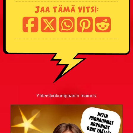
Kouluvitsit
Jaa tämä vitsi:
Ladavitsit
Laihialaisvitsit
Lääkärivitsit
Maalaisvitsit
Mies vs Nainen -vitsit
Miesvitsit
Yhteistyökumppanin mainos:
Mitä eroa? -vitsit
Mitä yhteistä? -vitsit