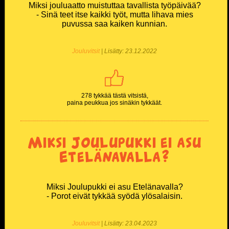
Miksi jouluaatto muistuttaa tavallista työpäivää?
- Sinä teet itse kaikki työt, mutta lihava mies
Miesten T-paidat
puvussa saa kaiken kunnian.
Naisten T-paidat
Jouluvitsit
| Lisätty: 23.12.2022
Lasten paidat
Lippikset ja myssyt
278 tykkää tästä vitsistä,
paina peukkua jos sinäkin tykkäät.
Mukit ja tarvikkeet
Miksi Joulupukki ei asu
Vitsien Vitsit Verkkokauppa
Etelänavalla?
SOSIAALINEN MEDIA
Miksi Joulupukki ei asu Etelänavalla?
Facebook
- Porot eivät tykkää syödä ylösalaisin.
Youtube
Jouluvitsit
| Lisätty: 23.04.2023