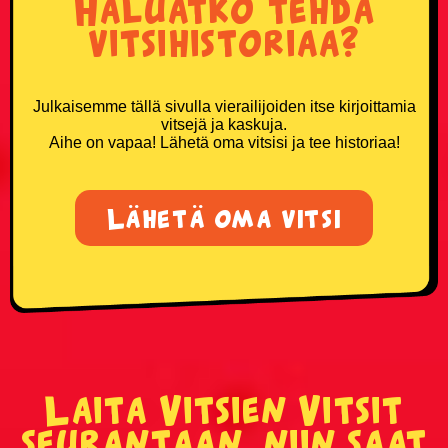
Haluatko tehdä
vitsihistoriaa?
Julkaisemme tällä sivulla vierailijoiden itse kirjoittamia
vitsejä ja kaskuja.
Aihe on vapaa! Lähetä oma vitsisi ja tee historiaa!
Lähetä oma vitsi
Laita Vitsien Vitsit
seurantaan, niin saat