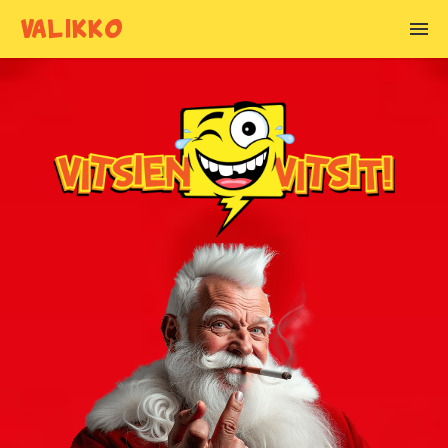
VALIKKO
VITSIEN AIHEET
Alkoholivitsit
Anoppivitsit
Armeijavitsit
Asianajajavitsit
Basistivitsit
Blondivitsit
Chuck Norris vitsit