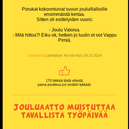
Porukat kokoontuivat suvun jouluillallisille
KATSO, KUUNTELE TAI PELAA
ensimmäistä kertaa.
Sitten oli esittelyiden vuoro:
Kaikki vitsit
- Joulu Valoisa.
- Mitä hittoa?! Eiku ok, hetken jo luulin et oot Vappu
Kuuntele valmiiksi luettuja vitsejä
Pimiä.
Pelaa Vitsien Vitsit -peliä ja voita
Jouluvitsit
| Lähettänyt: No niin Kai | 26.10.2024
Satunnainen vitsi
170 tykkää tästä vitsistä,
Vitsi & huumori artikkelit
paina peukkua jos sinäkin tykkäät.
TIEDÄTKÖ HYVÄN VITSIN?
Jouluaatto muistuttaa
Lähetä oma vitsi ja tee historiaa
tavallista työpäivää
VERKKOKAUPPA