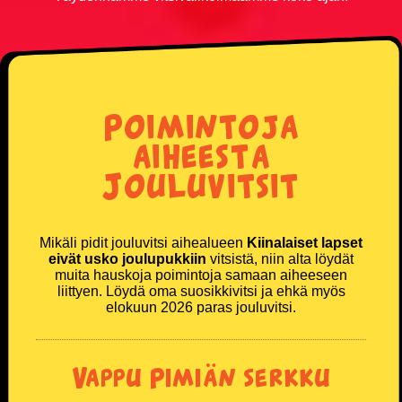
Vanhusvitsit
Vankilavitsit
Poimintoja
Yleisvitsit
aiheesta
SUOSITUIMMAT VITSIT
Jouluvitsit
Eniten tykätyt vitsit
Mikäli pidit jouluvitsi aihealueen
Kiinalaiset lapset
eivät usko joulupukkiin
vitsistä, niin alta löydät
Päivän katsotuimmat vitsit
muita hauskoja poimintoja samaan aiheeseen
liittyen. Löydä oma suosikkivitsi ja ehkä myös
Viikon katsotuimmat vitsit
elokuun 2026 paras jouluvitsi.
Kuukauden katsotuimmat vitsit
Vappu Pimiän serkku
100 suosituinta vitsiä