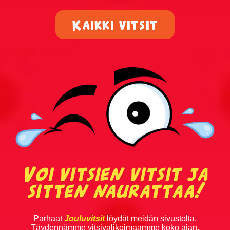
Ruotsalaisvitsit
Kaikki vitsit
Sairaat vitsit
Savolaisvitsit
Suomalainen ruotsalainen ja norjalainen vitsit
Tauski vitsit
Tesla-vitsit
Tuksu vitsit
Voi vitsien vitsit ja
Turkulaisvitsit
sitten naurattaa!
Urheiluvitsit
Parhaat
Jouluvitsit
löydät meidän sivustolta.
Täydennämme vitsivalikoimaamme koko ajan.
Uskonto vitsit