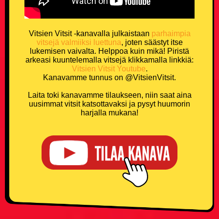
Vitsien Vitsit -kanavalla julkaistaan
parhaimpia
vitsejä valmiiksi luettuna
, joten säästyt itse
lukemisen vaivalta. Helppoa kuin mikä! Piristä
arkeasi kuuntelemalla vitsejä klikkamalla linkkiä:
Vitsien Vitsit Youtube
.
Kanavamme tunnus on @VitsienVitsit.
Laita toki kanavamme tilaukseen, niin saat aina
uusimmat vitsit katsottavaksi ja pysyt huumorin
harjalla mukana!