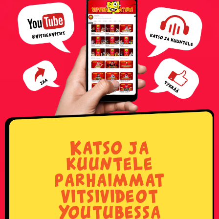
Katso ja
kuuntele
parhaimmat
vitsivideot
Youtubessa