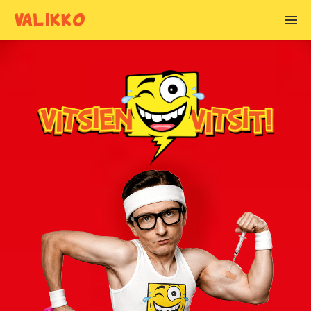
VALIKKO
VITSIEN AIHEET
Alkoholivitsit
Anoppivitsit
Armeijavitsit
Asianajajavitsit
Basistivitsit
Blondivitsit
Chuck Norris vitsit