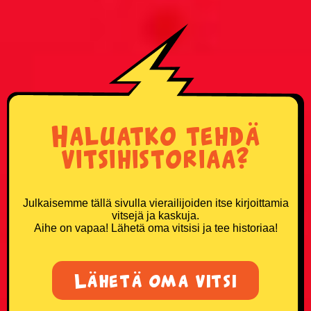
Haluatko tehdä
vitsihistoriaa?
Julkaisemme tällä sivulla vierailijoiden itse kirjoittamia
vitsejä ja kaskuja.
Aihe on vapaa! Lähetä oma vitsisi ja tee historiaa!
Lähetä oma vitsi