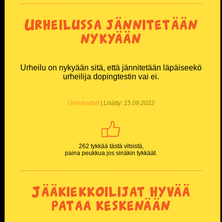
Urheilussa jännitetään
nykyään
Urheilu on nykyään sitä, että jännitetään läpäiseekö
urheilija dopingtestin vai ei.
Urheiluvitsit
| Lisätty: 15.09.2022
262 tykkää tästä vitsistä,
paina peukkua jos sinäkin tykkäät.
Jääkiekkoilijat hyvää
pataa keskenään