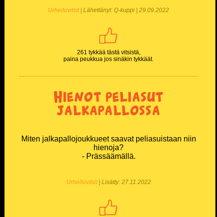
Urheiluvitsit
| Lähettänyt: Q-kuppi | 29.09.2022
261 tykkää tästä vitsistä,
paina peukkua jos sinäkin tykkäät.
Hienot peliasut
jalkapallossa
Miten jalkapallojoukkueet saavat peliasuistaan niin
hienoja?
- Prässäämällä.
Urheiluvitsit
| Lisätty: 27.11.2022