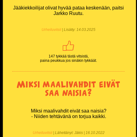
Jääkiekkoilijat olivat hyvää pataa keskenään, paitsi
Jarkko Ruutu.
Urheiluvitsit
| Lisätty: 14.03.2025
147 tykkää tästä vitsistä,
paina peukkua jos sinäkin tykkäät.
Miksi maalivahdit eivät
saa naisia?
Miksi maalivahdit eivät saa naisia?
- Niiden tehtävänä on torjua kaikki.
Urheiluvitsit
| Lähettänyt: Jäkis | 16.10.2022