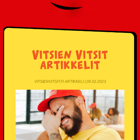
Vitsien Vitsit
artikkelit
VITSIENVITSIT.FI ARTIKKELI | 09.02.2023