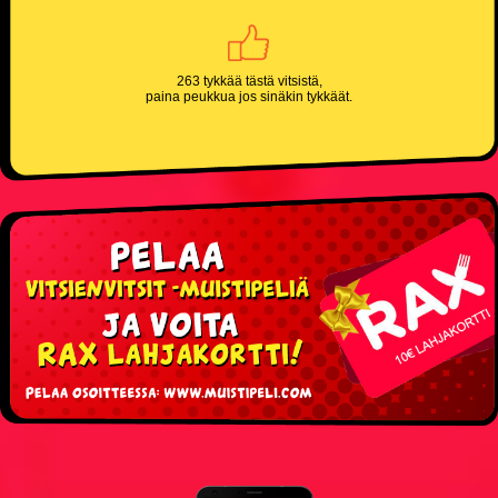
263 tykkää tästä vitsistä,
paina peukkua jos sinäkin tykkäät.