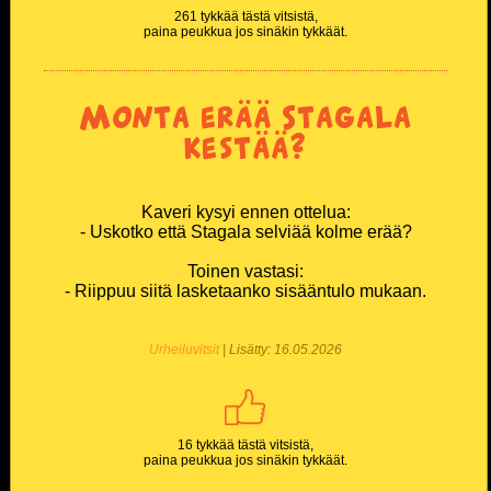
261 tykkää tästä vitsistä,
paina peukkua jos sinäkin tykkäät.
Monta erää Stagala
kestää?
Kaveri kysyi ennen ottelua:
- Uskotko että Stagala selviää kolme erää?
Toinen vastasi:
- Riippuu siitä lasketaanko sisääntulo mukaan.
Urheiluvitsit
| Lisätty: 16.05.2026
16 tykkää tästä vitsistä,
paina peukkua jos sinäkin tykkäät.