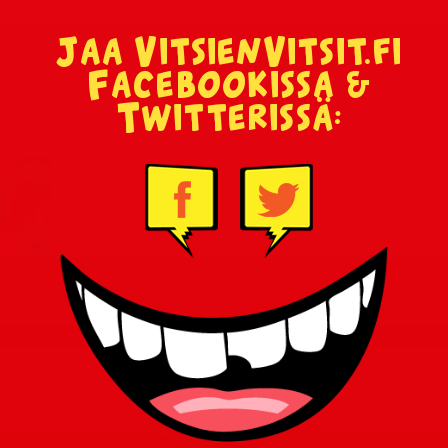
Jaa VitsienVitsit.fi
Facebookissa &
Twitterissä: