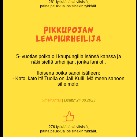
261 tykkää tästä vitsistä,
paina peukkua jos sinäkin tykkäät.
Miesten T-paidat
Naisten T-paidat
Pikkupojan
lempiurheilija
Lasten paidat
Lippikset ja myssyt
5- vuotias poika oli kaupungilla isänsä kanssa ja
näki siellä urheilijan, jonka fani oli.
Mukit ja tarvikkeet
Iloisena poika sanoi isälleen:
- Kato, kato iti! Tuolla on Jali Kulli. Mä meen sanoon
sille molo.
Vitsien Vitsit Verkkokauppa
SOSIAALINEN MEDIA
Urheiluvitsit
| Lisätty: 24.08.2023
Facebook
276 tykkää tästä vitsistä,
Youtube
paina peukkua jos sinäkin tykkäät.