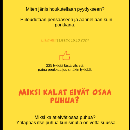
Miten jänis houkutellaan pyydykseen?
- Piiloudutaan pensaaseen ja äännellään kuin
porkkana.
Eläinvitsit
| Lisätty: 16.10.2024
225 tykkää tästä vitsistä,
paina peukkua jos sinäkin tykkäät.
Miksi kalat eivät osaa
puhua?
Miksi kalat eivät osaa puhua?
- Yritäppäs itse puhua kun sinulla on vettä suussa.