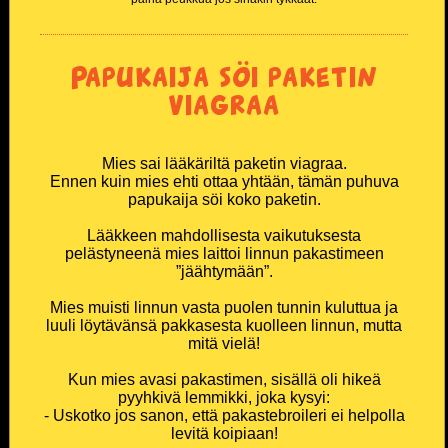
Papukaija söi paketin
viagraa
Mies sai lääkäriltä paketin viagraa.
Ennen kuin mies ehti ottaa yhtään, tämän puhuva
papukaija söi koko paketin.
Lääkkeen mahdollisesta vaikutuksesta
pelästyneenä mies laittoi linnun pakastimeen
”jäähtymään”.
Mies muisti linnun vasta puolen tunnin kuluttua ja
luuli löytävänsä pakkasesta kuolleen linnun, mutta
mitä vielä!
Kun mies avasi pakastimen, sisällä oli hikeä
pyyhkivä lemmikki, joka kysyi:
- Uskotko jos sanon, että pakastebroileri ei helpolla
levitä koipiaan!