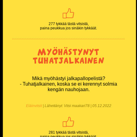
277 tykkää tästä vitsistä,
paina peukkua jos sinäkin tykkäät.
Myöhästynyt
tuhatjalkainen
Mikä myöhästyi jalkapallopelistä?
- Tuhatjalkainen, koska se ei kerennyt solmia
kengän nauhojaan.
Eläinvitsit
| Lähettänyt: Vitsi maakari78 | 05.12.2022
281 tykkää tästä vitsistä,
paina peukkua jos sinäkin tykkäät.