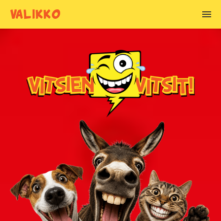
VALIKKO
VITSIEN AIHEET
Alkoholivitsit
Anoppivitsit
Armeijavitsit
Asianajajavitsit
Basistivitsit
Blondivitsit
Chuck Norris vitsit