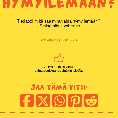
hymyilemään?
X
Instagram
Tiedätkö mikä saa minut aina hymyilemään?
- Seitsemäs aivohermo.
Lääkärivitsit | 29.09.2023
273 tykkää tästä vitsistä,
paina peukkua jos sinäkin tykkäät.
Jaa tämä vitsi: