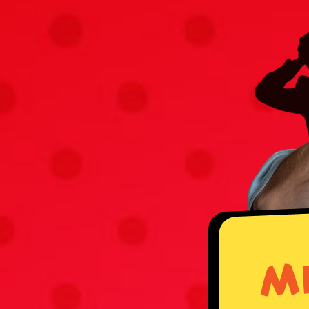
SUOSITUIMMAT VITSIT
Eniten tykätyt vitsit
Päivän katsotuimmat vitsit
KATSO, KUUNTELE TAI PELAA
Kaikki vitsit
Kuuntele valmiiksi luettuja vitsejä
TIEDÄTKÖ HYVÄN VITSIN?
Lähetä oma vitsi ja tee historiaa
VERKKOKAUPPA
Mi
Miesten T-paidat
Naisten T-paidat
Lasten p