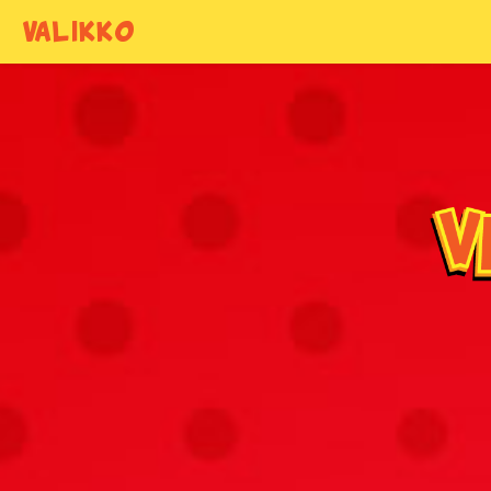
VALIKKO
VITSIEN AIHEET
Alkoholivitsit
Anoppivitsit
Armeijavitsit
Eläinvitsit
Härskit vitsit
Hölmöläisvitsit
Ladavitsit
Laihialaisvitsit
Lääkärivitsit
Naisvitsit
Niilo22 vitsit
Parisuhdevitsit
Puujalkavitsit
Ruotsalaisvitsit
Sairaat vitsit
Tuksu vitsit
Turkulaisvitsit
Urheiluvitsit