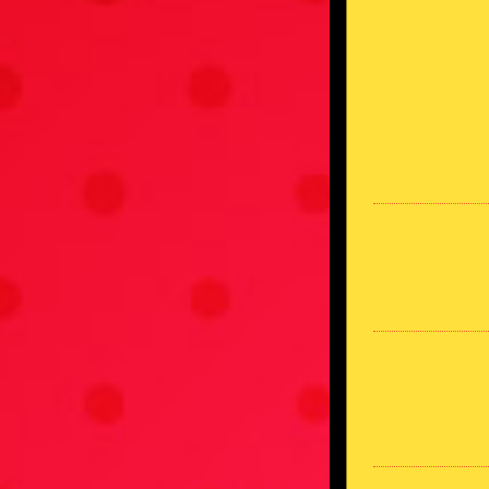
SOSIAALINEN MEDIA
Facebook
Youtube
TikTok
Twitter 