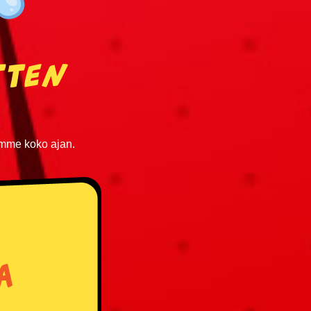
itten
amme koko ajan.
a