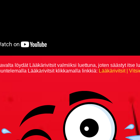
navalta löydät Lääkärivitsit valmiiksi luettuna, joten säästyt itse 
uuntelemalla Lääkärivitsit klikkamalla linkkiä:
Lääkärivitsit | Vits