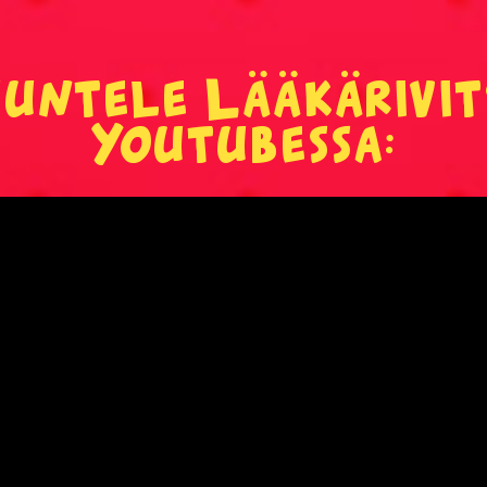
untele Lääkärivit
Youtubessa: