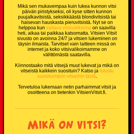
Mikä sen mukavempaa kuin lukea kunnon vitsi
päivän piristykseksi, oli kyse sitten kunnon
puujalkavitsistä, seksikkäästä blondivitsistä tai
haisevan hauskasta pieruvitsistä. Nyt se on
helppoa kun
valtava vitsivalikoima
on saavilla
heti, aikaa tai paikkaa katsomatta. Vitsien Vitsit
sivusto on avoinna 24/7 ja vitsien lukeminen on
täysin ilmaista. Tarvitset vain laitteen missä on
internet ja koko vitsivalikoimamme on
välittömästä saatavilla.
Kiinnostaako mitä vitsejä muut lukevat ja mikä on
vitseistä kaikkein suosituin? Katso ja
tutustu
suosituimpiin vitseihin tästä
.
Tervetuloa lukemaan netin parhaimmat vitsit ja
osoitteena on tietenkin VitsienVitsit.fi.
Mikä on vitsi?