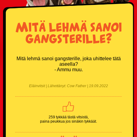
Donald Trump vitsit
Mitä lehmä sanoi
Eläinvitsit
gangsterille?
Härskit vitsit
Hölmöläisvitsit
Mitä lehmä sanoi gangsterille, joka uhittelee tätä
aseella?
Insinöörivitsit
- Ammu muu.
Japanilaisvitsit
Eläinvitsit | Lähettänyt: Cow Father | 19.09.2022
Jonnevitsit
Jouluvitsit
259 tykkää tästä vitsistä,
paina peukkua jos sinäkin tykkäät.
Kasinovitsit