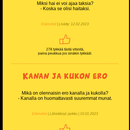
Miksi hai ei voi ajaa taksia?
- Koska se olisi haitaksi.
KATSO, KUUNTELE TAI PELAA
Eläinvitsit
| Lisätty: 12.02.2023
Kaikki vitsit
Kuuntele valmiiksi luettuja vitsejä
278 tykkää tästä vitsistä,
paina peukkua jos sinäkin tykkäät.
Pelaa Vitsien Vitsit -peliä ja voita
Satunnainen vitsi
Kanan ja kukon ero
Vitsi & huumori artikkelit
Mikä on olennaisin ero kanalla ja kukolla?
TIEDÄTKÖ HYVÄN VITSIN?
- Kanalla on huomattavasti suuremmat munat.
Lähetä oma vitsi ja tee historiaa
Eläinvitsit
| Lähettänyt: jarkku | 10.01.2023
VERKKOKAUPPA