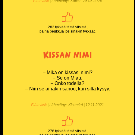
Eläinvitsit
| Lähettänyt: Kaikki | 25.05.2024
282 tykkää tästä vitsistä,
paina peukkua jos sinäkin tykkäät.
Kissan nimi
– Mikä on kissasi nimi?
– Se on Miau.
– Onko todella?
– Niin se ainakin sanoo, kun siltä kysyy.
Eläinvitsit
| Lähettänyt: Kisumirri | 12.11.2021
278 tykkää tästä vitsistä,