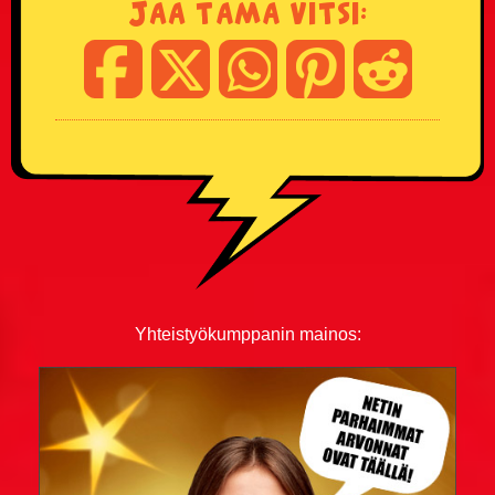
Jaa tämä vitsi:
Kouluvitsit
Ladavitsit
Laihialaisvitsit
Lääkärivitsit
Maalaisvitsit
Mies vs Nainen -vitsit
Yhteistyökumppanin mainos:
Miesvitsit
Mitä eroa? -vitsit
Mitä yhteistä? -vitsit