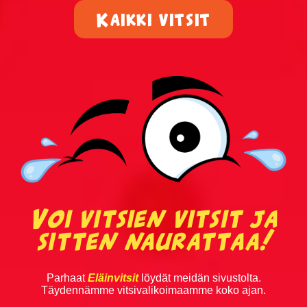
Ruotsalaisvitsit
Kaikki vitsit
Sairaat vitsit
Savolaisvitsit
Suomalainen ruotsalainen ja norjalainen vitsit
Tauski vitsit
Tesla-vitsit
Tuksu vitsit
Voi vitsien vitsit ja
sitten naurattaa!
Turkulaisvitsit
Urheiluvitsit
Parhaat
Eläinvitsit
löydät meidän sivustolta.
Täydennämme vitsivalikoimaamme koko ajan.
Uskonto vitsit