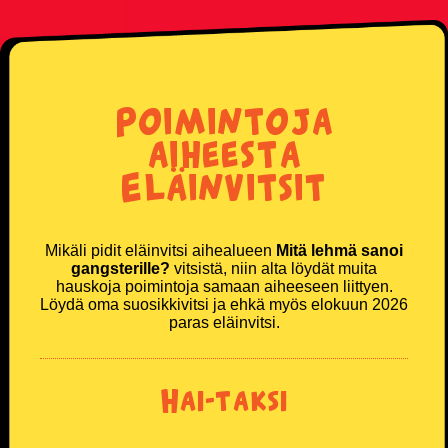
Vanhusvitsit
Vankilavitsit
Poimintoja
aiheesta
Yleisvitsit
Eläinvitsit
SUOSITUIMMAT VITSIT
Eniten tykätyt vitsit
Mikäli pidit eläinvitsi aihealueen
Mitä lehmä sanoi
gangsterille?
vitsistä, niin alta löydät muita
hauskoja poimintoja samaan aiheeseen liittyen.
Päivän katsotuimmat vitsit
Löydä oma suosikkivitsi ja ehkä myös elokuun 2026
paras eläinvitsi.
Viikon katsotuimmat vitsit
Kuukauden katsotuimmat vitsit
Hai-taksi
100 suosituinta vitsiä