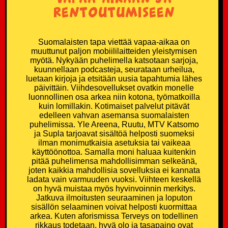
rentoutumiseen
Suomalaisten tapa viettää vapaa-aikaa on
muuttunut paljon mobiililaitteiden yleistymisen
myötä. Nykyään puhelimella katsotaan sarjoja,
kuunnellaan podcasteja, seurataan urheilua,
luetaan kirjoja ja etsitään uusia tapahtumia lähes
päivittäin. Viihdesovellukset ovatkin monelle
luonnollinen osa arkea niin kotona, työmatkoilla
kuin lomillakin. Kotimaiset palvelut pitävät
edelleen vahvan asemansa suomalaisten
puhelimissa. Yle Areena, Ruutu, MTV Katsomo
ja Supla tarjoavat sisältöä helposti suomeksi
ilman monimutkaisia asetuksia tai vaikeaa
käyttöönottoa. Samalla moni haluaa kuitenkin
pitää puhelimensa mahdollisimman selkeänä,
joten kaikkia mahdollisia sovelluksia ei kannata
ladata vain varmuuden vuoksi. Viihteen keskellä
on hyvä muistaa myös hyvinvoinnin merkitys.
Jatkuva ilmoitusten seuraaminen ja loputon
sisällön selaaminen voivat helposti kuormittaa
arkea. Kuten aforismissa Terveys on todellinen
rikkaus todetaan, hyvä olo ja tasapaino ovat