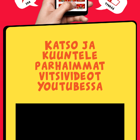
Katso ja
kuuntele
parhaimmat
vitsivideot
Youtubessa