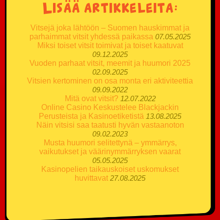
Lisää artikkeleita:
Vitsejä joka lähtöön – Suomen hauskimmat ja
parhaimmat vitsit yhdessä paikassa
07.05.2025
Miksi toiset vitsit toimivat ja toiset kaatuvat
09.12.2025
Vuoden parhaat vitsit, meemit ja huumori 2025
02.09.2025
Vitsien kertominen on osa monta eri aktiviteettia
09.09.2022
Mitä ovat vitsit?
12.07.2022
Online Casino Keskustelee Blackjackin
Perusteista ja Kasinoetiketistä
13.08.2025
Näin vitsisi saa taatusti hyvän vastaanoton
09.02.2023
Musta huumori selitettynä – ymmärrys,
vaikutukset ja väärinymmärryksen vaarat
05.05.2025
Kasinopelien taikauskoiset uskomukset
huvittavat
27.08.2025