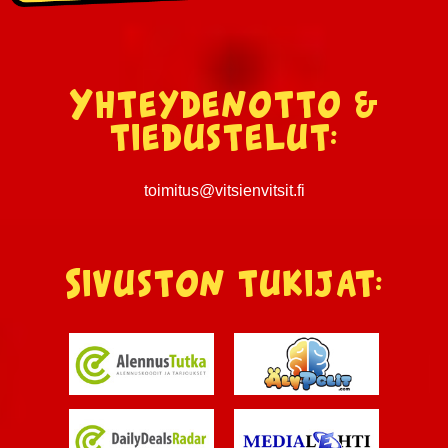
Yhteydenotto &
tiedustelut:
toimitus@vitsienvitsit.fi
Sivuston tukijat: