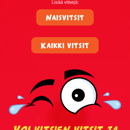
Ruotsalaisvitsit
Lisää vitsejä:
Naisvitsit
Sairaat vitsit
Savolaisvitsit
Kaikki vitsit
Suomalainen ruotsalainen ja norjalainen vitsit
Tauski vitsit
Tesla-vitsit
Tuksu vitsit
Turkulaisvitsit
Urheiluvitsit
Voi vitsien vitsit ja
Uskonto vitsit