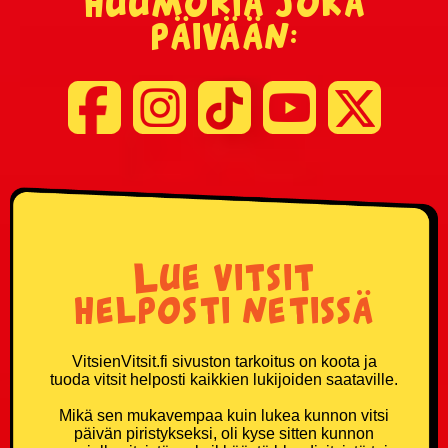
huumoria joka
päivään:
Lue vitsit
helposti netissä
VitsienVitsit.fi sivuston tarkoitus on koota ja
tuoda vitsit helposti kaikkien lukijoiden saataville.
Mikä sen mukavempaa kuin lukea kunnon vitsi
päivän piristykseksi, oli kyse sitten kunnon