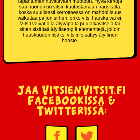
tapahtuman huvittavaan muotoon. Hyvä kertoja
saa huononkin vitsin kuulostamaan hauskalta,
koska suullisesti kerrottaessa on mahdollisuus
vaikuttaa paljon siihen, onko vitsi hauska vai ei.
Vitsit voivat olla älyvapaita puujalkavitsejä tai
sitten sisältää älyllisempiä elementtejä, jolloin
hauskuuden lisäksi vitsiin sisältyy älyllinen
haaste.
Jaa VitsienVitsit.fi
Facebookissa &
Twitterissä: