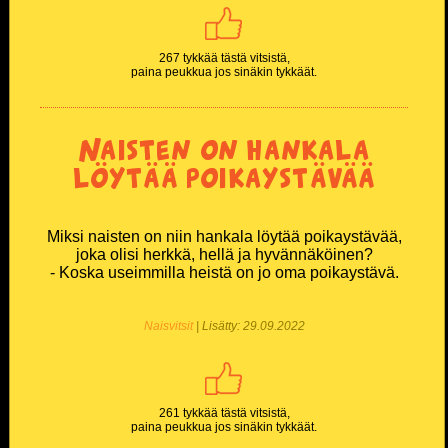
TikTok
267 tykkää tästä vitsistä,
paina peukkua jos sinäkin tykkäät.
Twitter X
Instagram
Naisten on hankala
löytää poikaystävää
Miksi naisten on niin hankala löytää poikaystävää,
joka olisi herkkä, hellä ja hyvännäköinen?
- Koska useimmilla heistä on jo oma poikaystävä.
Naisvitsit
| Lisätty: 29.09.2022
261 tykkää tästä vitsistä,
paina peukkua jos sinäkin tykkäät.