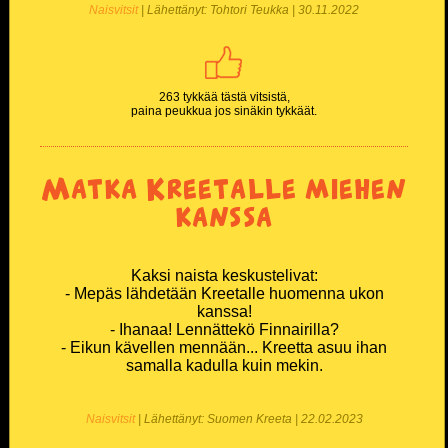
Naisvitsit
| Lähettänyt: Tohtori Teukka | 30.11.2022
Miesten T-paidat
Naisten T-paidat
263 tykkää tästä vitsistä,
paina peukkua jos sinäkin tykkäät.
Lasten paidat
Matka Kreetalle miehen
Lippikset ja myssyt
kanssa
Mukit ja tarvikkeet
Kaksi naista keskustelivat:
Vitsien Vitsit Verkkokauppa
- Mepäs lähdetään Kreetalle huomenna ukon
kanssa!
SOSIAALINEN MEDIA
- Ihanaa! Lennättekö Finnairilla?
- Eikun kävellen mennään... Kreetta asuu ihan
samalla kadulla kuin mekin.
Facebook
Naisvitsit
| Lähettänyt: Suomen Kreeta | 22.02.2023
Youtube