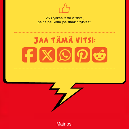
Kouluvitsit
263 tykkää tästä vitsistä,
Ladavitsit
paina peukkua jos sinäkin tykkäät.
Laihialaisvitsit
Jaa tämä vitsi:
Lääkärivitsit
Maalaisvitsit
Mies vs Nainen -vitsit
Miesvitsit
Mitä eroa? -vitsit
Mitä yhteistä? -vitsit
Mainos: