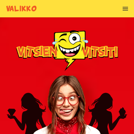
VALIKKO
VITSIEN AIHEET
Alkoholivitsit
Anoppivitsit
Armeijavitsit
Asianajajavitsit
Basistivitsit
Blondivitsit
Chuck Norris vitsit