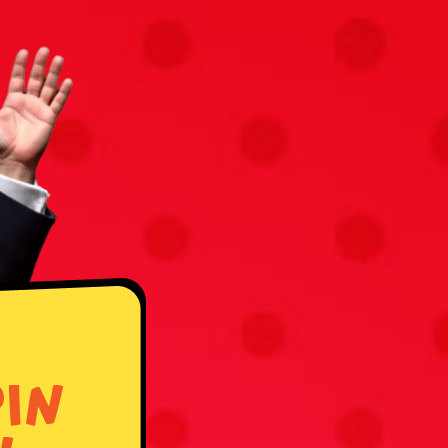
tsit
100 suosituinta vitsiä
Vitsi & huumori artikkelit
pin
Vitsien Vitsit Verkkokauppa