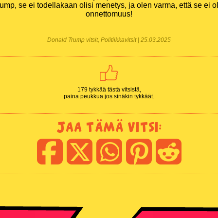
rump, se ei todellakaan olisi menetys, ja olen varma, että se ei 
onnettomuus!
Donald Trump vitsit, Politiikkavitsit | 25.03.2025
179 tykkää tästä vitsistä,
paina peukkua jos sinäkin tykkäät.
Jaa tämä vitsi: