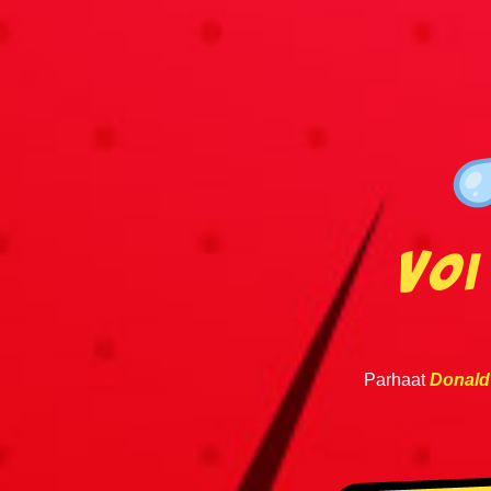
Voi 
Parhaat
Donald 