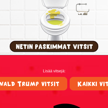
Lisää vitsejä:
nald Trump vitsit
Kaikki vi