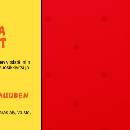
a
t
en
vitsistä, niin
osikkivitsi ja
muuden
as äly, vaisto,