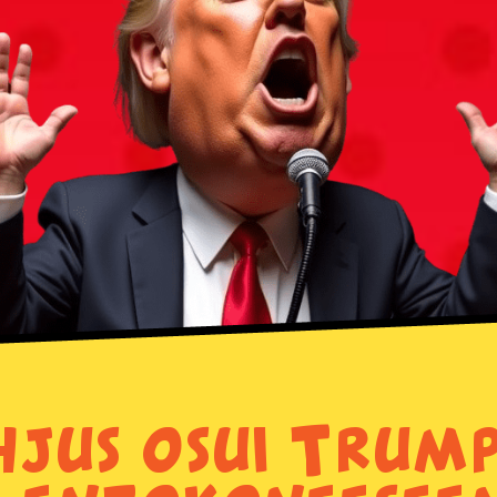
Viikon katsotuimmat vitsit
Kuukauden katsotuimmat vi
Pelaa Vitsien Vitsit -peliä ja voita
Satunnainen vitsi
jus osui Trum
aidat
Lippikset ja myssyt
Mukit ja tarvikkeet