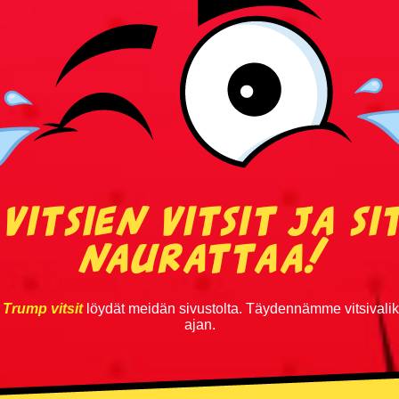
vitsien vitsit ja s
naurattaa!
Trump vitsit
löydät meidän sivustolta. Täydennämme vitsiva
ajan.