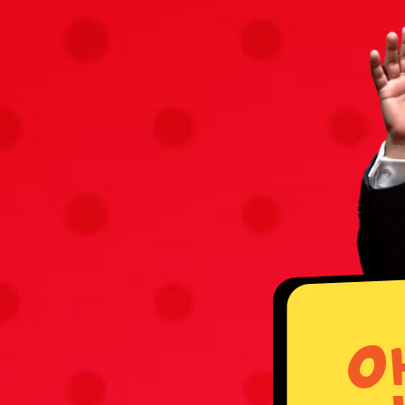
SUOSITUIMMAT VITSIT
Eniten tykätyt vitsit
Päivän katsotuimmat vitsit
KATSO, KUUNTELE TAI PELAA
Kaikki vitsit
Kuuntele valmiiksi luettuja vitsejä
TIEDÄTKÖ HYVÄN VITSIN?
Lähetä oma vitsi ja tee historiaa
VERKKOKAUPPA
Oh
Miesten T-paidat
Naisten T-paidat
Lasten p