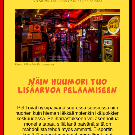
VITSIENVITSIT.FI ARTIKKELI | 09.02.2023
Kuva: Mikechie Esparagoza
Näin huumori tuo
lisäarvoa pelaamiseen
Pelit ovat nykypäivänä suuressa suosiossa niin
nuorten kuin hieman iäkkäämpienkin ikäluokkien
keskuudessa. Peliharrastukseen voi asennoitua
monella tapaa, sillä tänä päivänä siitä on
mahdollista tehdä myös ammatti. E-sportin
kentällä menestyneimmät ammattipelaajat