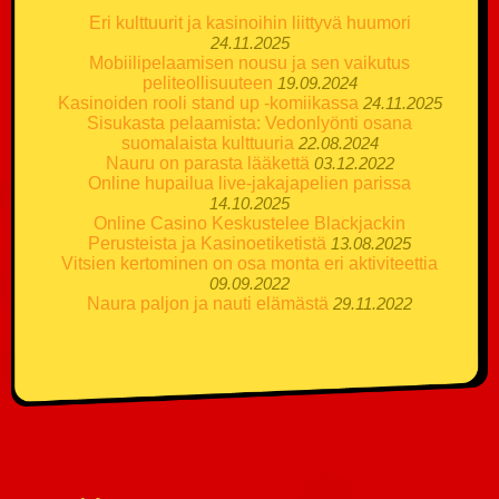
Eri kulttuurit ja kasinoihin liittyvä huumori
24.11.2025
Mobiilipelaamisen nousu ja sen vaikutus
peliteollisuuteen
19.09.2024
Kasinoiden rooli stand up -komiikassa
24.11.2025
Sisukasta pelaamista: Vedonlyönti osana
suomalaista kulttuuria
22.08.2024
Nauru on parasta lääkettä
03.12.2022
Online hupailua live-jakajapelien parissa
14.10.2025
Online Casino Keskustelee Blackjackin
Perusteista ja Kasinoetiketistä
13.08.2025
Vitsien kertominen on osa monta eri aktiviteettia
09.09.2022
Naura paljon ja nauti elämästä
29.11.2022