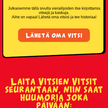
Julkaisemme tällä sivulla vierailijoiden itse kirjoittamia
vitsejä ja kaskuja.
Aihe on vapaa! Lähetä oma vitsisi ja tee historiaa!
Lähetä oma vitsi
Laita Vitsien Vitsit
seurantaan, niin saat
huumoria joka
päivään: