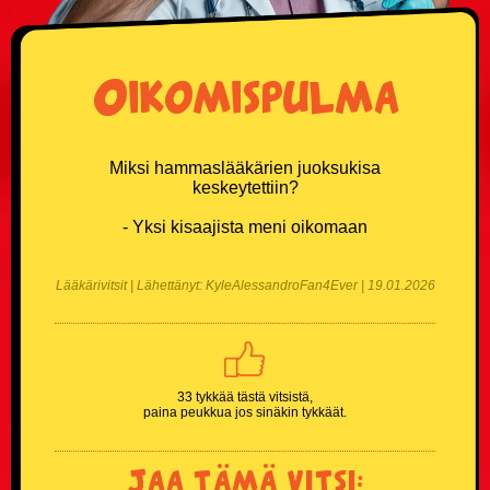
Donald Trump vitsit
Oikomispulma
Eläinvitsit
Härskit vitsit
Miksi hammaslääkärien juoksukisa
keskeytettiin?
Hölmöläisvitsit
- Yksi kisaajista meni oikomaan
Insinöörivitsit
Lääkärivitsit | Lähettänyt: KyleAlessandroFan4Ever | 19.01.2026
Japanilaisvitsit
Jonnevitsit
33 tykkää tästä vitsistä,
Jouluvitsit
paina peukkua jos sinäkin tykkäät.
Kasinovitsit
Jaa tämä vitsi: