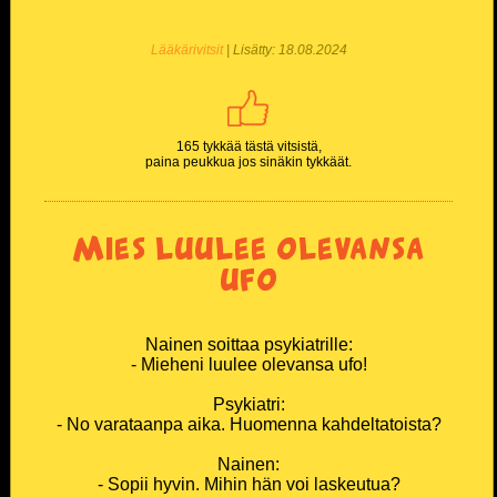
Lääkärivitsit
| Lisätty: 18.08.2024
165 tykkää tästä vitsistä,
paina peukkua jos sinäkin tykkäät.
Mies luulee olevansa
ufo
Nainen soittaa psykiatrille:
- Mieheni luulee olevansa ufo!
Psykiatri:
- No varataanpa aika. Huomenna kahdeltatoista?
Nainen:
- Sopii hyvin. Mihin hän voi laskeutua?