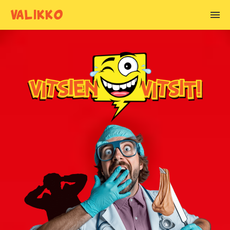
VALIKKO
VITSIEN AIHEET
Alkoholivitsit
Anoppivitsit
Armeijavitsit
Asianajajavitsit
Basistivitsit
Blondivitsit
Chuck Norris vitsit