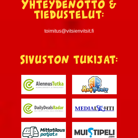
Yhteydenotto &
tiedustelut:
toimitus@vitsienvitsit.fi
Sivuston tukijat: