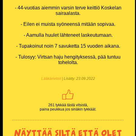
- 44-vuotias aiemmin varsin terve keittiö Koskelan
sairaalasta.
- Eilen ei muista syöneensä mitään sopivaa.
- Aamulla huulet lähteneet laskeutumaan.
- Tupakoinut noin 7 savuketta 15 vuoden aikana.
- Tulosyy: Virtsan haju hengityksessä, pää tuntuu
tohelolta.
Lääkärivitsit
| Lisätty: 23.09.2022
261 tykkää tästä vitsistä,
paina peukkua jos sinäkin tykkäät.
Näyttää siltä että olet