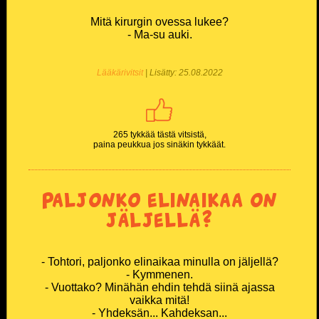
Mitä kirurgin ovessa lukee?
- Ma-su auki.
Lääkärivitsit
| Lisätty: 25.08.2022
265 tykkää tästä vitsistä,
paina peukkua jos sinäkin tykkäät.
Paljonko elinaikaa on
jäljellä?
- Tohtori, paljonko elinaikaa minulla on jäljellä?
- Kymmenen.
- Vuottako? Minähän ehdin tehdä siinä ajassa
vaikka mitä!
- Yhdeksän... Kahdeksan...