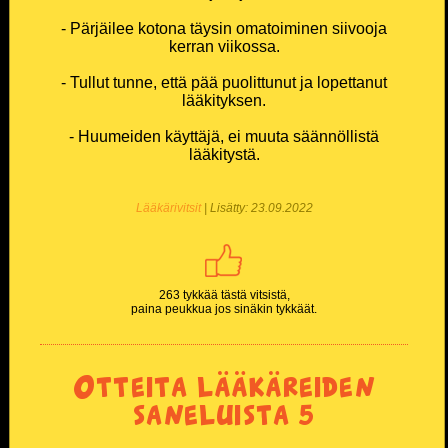
- Pärjäilee kotona täysin omatoiminen siivooja
kerran viikossa.
- Tullut tunne, että pää puolittunut ja lopettanut
lääkityksen.
- Huumeiden käyttäjä, ei muuta säännöllistä
lääkitystä.
Lääkärivitsit
| Lisätty: 23.09.2022
263 tykkää tästä vitsistä,
paina peukkua jos sinäkin tykkäät.
Otteita lääkäreiden
saneluista 5