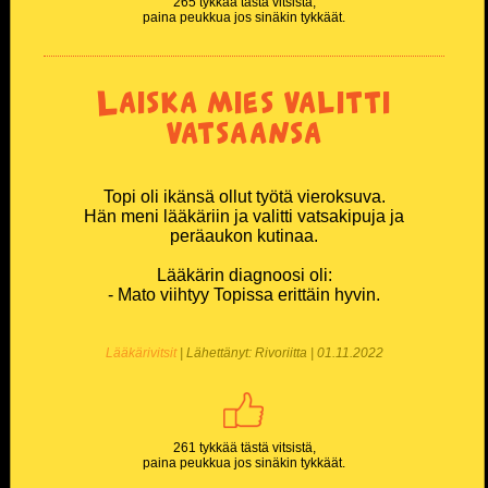
265 tykkää tästä vitsistä,
paina peukkua jos sinäkin tykkäät.
TikTok
Twitter X
Laiska mies valitti
vatsaansa
Instagram
Topi oli ikänsä ollut työtä vieroksuva.
Hän meni lääkäriin ja valitti vatsakipuja ja
peräaukon kutinaa.
Lääkärin diagnoosi oli:
- Mato viihtyy Topissa erittäin hyvin.
Lääkärivitsit
| Lähettänyt: Rivoriitta | 01.11.2022
261 tykkää tästä vitsistä,
paina peukkua jos sinäkin tykkäät.