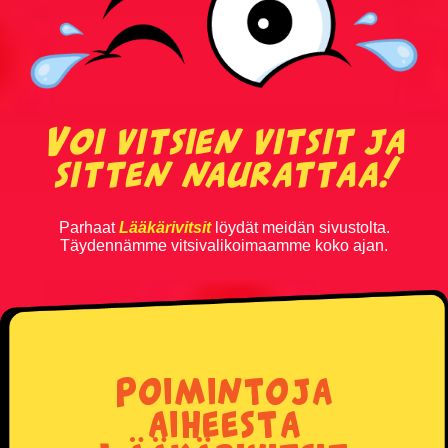
KATSO, KUUNTELE TAI PELAA
Kaikki vitsit
Voi vitsien vitsit ja
Kuuntele valmiiksi luettuja vitsejä
sitten naurattaa!
Pelaa Vitsien Vitsit -peliä ja voita
Parhaat
Lääkärivitsit
löydät meidän sivustolta.
Satunnainen vitsi
Täydennämme vitsivalikoimaamme koko ajan.
Vitsi & huumori artikkelit
TIEDÄTKÖ HYVÄN VITSIN?
Poimintoja
Lähetä oma vitsi ja tee historiaa
aiheesta
VERKKOKAUPPA