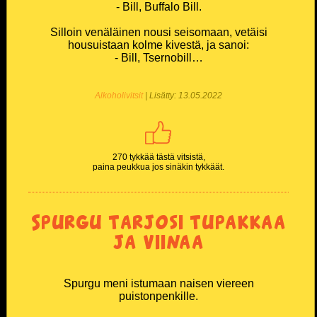
- Bill, Buffalo Bill.
Silloin venäläinen nousi seisomaan, vetäisi
housuistaan kolme kivestä, ja sanoi:
- Bill, Tsernobill…
Alkoholivitsit
| Lisätty: 13.05.2022
270 tykkää tästä vitsistä,
paina peukkua jos sinäkin tykkäät.
Spurgu tarjosi tupakkaa
ja viinaa
Spurgu meni istumaan naisen viereen
puistonpenkille.