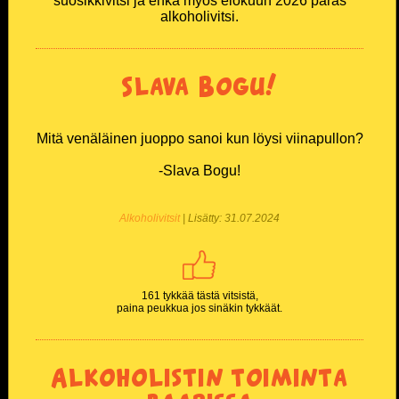
suosikkivitsi ja ehkä myös elokuun 2026 paras
alkoholivitsi.
KATSO, KUUNTELE TAI PELAA
Slava Bogu!
Kaikki vitsit
Kuuntele valmiiksi luettuja vitsejä
Mitä venäläinen juoppo sanoi kun löysi viinapullon?
Pelaa Vitsien Vitsit -peliä ja voita
-Slava Bogu!
Satunnainen vitsi
Alkoholivitsit
| Lisätty: 31.07.2024
Vitsi & huumori artikkelit
TIEDÄTKÖ HYVÄN VITSIN?
161 tykkää tästä vitsistä,
paina peukkua jos sinäkin tykkäät.
Lähetä oma vitsi ja tee historiaa
Alkoholistin toiminta
VERKKOKAUPPA