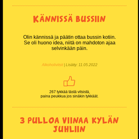
Kännissä bussiin
Olin kännissä ja päätin ottaa bussin kotiin.
Se oli huono idea, niitä on mahdoton ajaa
selvinkään päin.
Alkoholivitsit
| Lisätty: 11.05.2022
267 tykkää tästä vitsistä,
paina peukkua jos sinäkin tykkäät.
3 pulloa viinaa kylän
juhliin