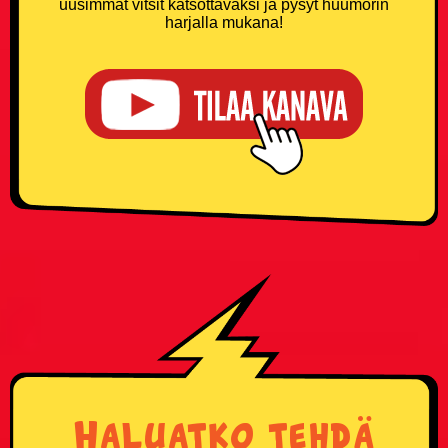
uusimmat vitsit katsottavaksi ja pysyt huumorin
harjalla mukana!
Haluatko tehdä