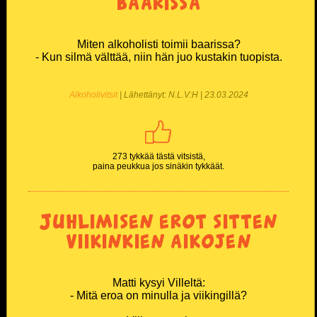
baarissa
Miesten T-paidat
Miten alkoholisti toimii baarissa?
- Kun silmä välttää, niin hän juo kustakin tuopista.
Naisten T-paidat
Lasten paidat
Alkoholivitsit
| Lähettänyt: N.L.V:H | 23.03.2024
Lippikset ja myssyt
273 tykkää tästä vitsistä,
Mukit ja tarvikkeet
paina peukkua jos sinäkin tykkäät.
Vitsien Vitsit Verkkokauppa
Juhlimisen erot sitten
SOSIAALINEN MEDIA
viikinkien aikojen
Facebook
Matti kysyi Villeltä:
- Mitä eroa on minulla ja viikingillä?
Youtube