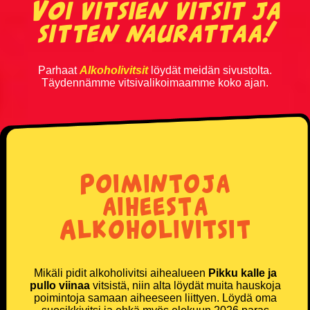
Voi vitsien vitsit ja
sitten naurattaa!
Vanhusvitsit
Vankilavitsit
Parhaat
Alkoholivitsit
löydät meidän sivustolta.
Täydennämme vitsivalikoimaamme koko ajan.
Yleisvitsit
SUOSITUIMMAT VITSIT
Eniten tykätyt vitsit
Poimintoja
aiheesta
Päivän katsotuimmat vitsit
Alkoholivitsit
Viikon katsotuimmat vitsit
Kuukauden katsotuimmat vitsit
Mikäli pidit alkoholivitsi aihealueen
Pikku kalle ja
pullo viinaa
vitsistä, niin alta löydät muita hauskoja
poimintoja samaan aiheeseen liittyen. Löydä oma
100 suosituinta vitsiä