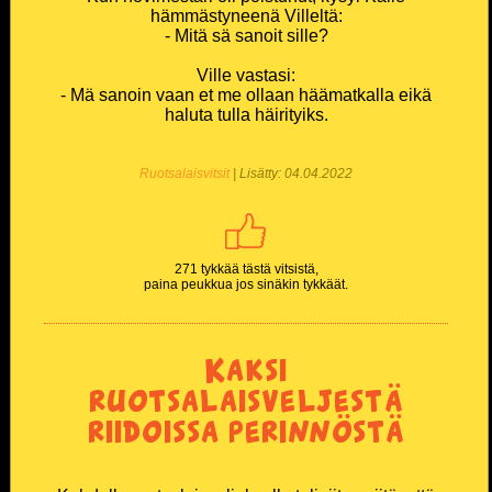
hämmästyneenä Villeltä:
TikTok
- Mitä sä sanoit sille?
Ville vastasi:
Twitter X
- Mä sanoin vaan et me ollaan häämatkalla eikä
haluta tulla häirityiks.
Instagram
Ruotsalaisvitsit
| Lisätty: 04.04.2022
271 tykkää tästä vitsistä,
paina peukkua jos sinäkin tykkäät.
Kaksi
ruotsalaisveljestä
riidoissa perinnöstä