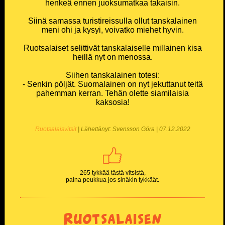
henkeä ennen juoksumatkaa takaisin.
Siinä samassa turistireissulla ollut tanskalainen
meni ohi ja kysyi, voivatko miehet hyvin.
Ruotsalaiset selittivät tanskalaiselle millainen kisa
heillä nyt on menossa.
Siihen tanskalainen totesi:
- Senkin pöljät. Suomalainen on nyt jekuttanut teitä
pahemman kerran. Tehän olette siamilaisia
kaksosia!
Ruotsalaisvitsit
| Lähettänyt: Svensson Göra | 07.12.2022
265 tykkää tästä vitsistä,
paina peukkua jos sinäkin tykkäät.
Ruotsalaisen