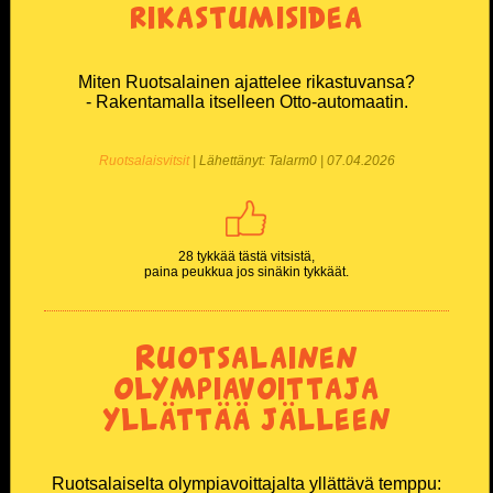
rikastumisidea
Miten Ruotsalainen ajattelee rikastuvansa?
- Rakentamalla itselleen Otto-automaatin.
Ruotsalaisvitsit
| Lähettänyt: Talarm0 | 07.04.2026
28 tykkää tästä vitsistä,
paina peukkua jos sinäkin tykkäät.
Ruotsalainen
olympiavoittaja
yllättää jälleen
Ruotsalaiselta olympiavoittajalta yllättävä temppu: