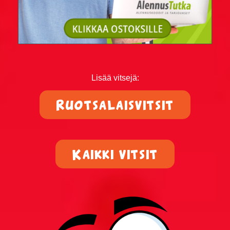
Ruotsalaisvitsit
Sairaat vitsit
Savolaisvitsit
Suomalainen ruotsalainen ja norjalainen vitsit
Lisää vitsejä:
Ruotsalaisvitsit
Tauski vitsit
Tesla-vitsit
Kaikki vitsit
Tuksu vitsit
Turkulaisvitsit
Urheiluvitsit
Uskonto vitsit