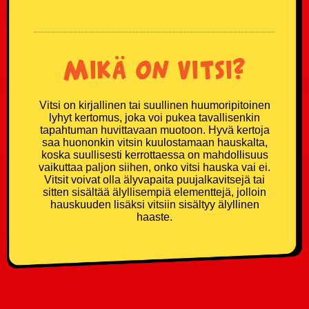
Mikä on vitsi?
Vitsi on kirjallinen tai suullinen huumoripitoinen
lyhyt kertomus, joka voi pukea tavallisenkin
tapahtuman huvittavaan muotoon. Hyvä kertoja
saa huononkin vitsin kuulostamaan hauskalta,
koska suullisesti kerrottaessa on mahdollisuus
vaikuttaa paljon siihen, onko vitsi hauska vai ei.
Vitsit voivat olla älyvapaita puujalkavitsejä tai
sitten sisältää älyllisempiä elementtejä, jolloin
hauskuuden lisäksi vitsiin sisältyy älyllinen
haaste.