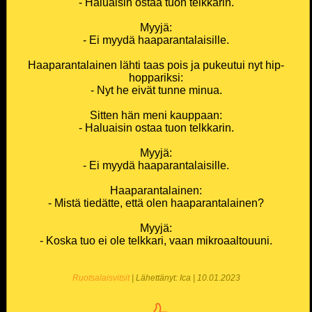
- Haluaisin ostaa tuon telkkarin.
Myyjä:
- Ei myydä haaparantalaisille.
Haaparantalainen lähti taas pois ja pukeutui nyt hip-
hoppariksi:
- Nyt he eivät tunne minua.
Sitten hän meni kauppaan:
- Haluaisin ostaa tuon telkkarin.
Myyjä:
- Ei myydä haaparantalaisille.
Haaparantalainen:
- Mistä tiedätte, että olen haaparantalainen?
Myyjä:
- Koska tuo ei ole telkkari, vaan mikroaaltouuni.
Ruotsalaisvitsit
| Lähettänyt: Ica | 10.01.2023