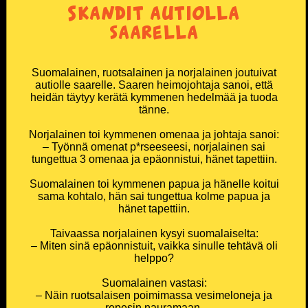
Skandit autiolla
saarella
Suomalainen, ruotsalainen ja norjalainen joutuivat
autiolle saarelle. Saaren heimojohtaja sanoi, että
heidän täytyy kerätä kymmenen hedelmää ja tuoda
tänne.
Norjalainen toi kymmenen omenaa ja johtaja sanoi:
– Työnnä omenat p*rseeseesi, norjalainen sai
tungettua 3 omenaa ja epäonnistui, hänet tapettiin.
Suomalainen toi kymmenen papua ja hänelle koitui
sama kohtalo, hän sai tungettua kolme papua ja
hänet tapettiin.
Taivaassa norjalainen kysyi suomalaiselta:
– Miten sinä epäonnistuit, vaikka sinulle tehtävä oli
helppo?
Suomalainen vastasi:
– Näin ruotsalaisen poimimassa vesimeloneja ja
repesin nauramaan.