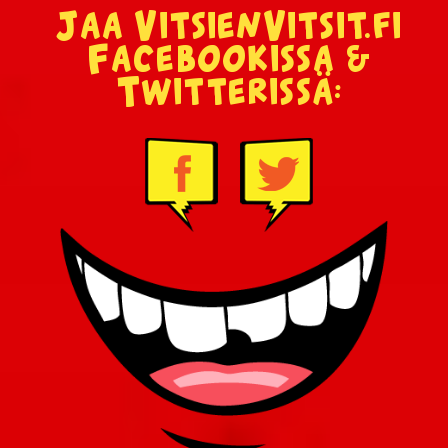
Jaa VitsienVitsit.fi
Facebookissa &
Twitterissä: