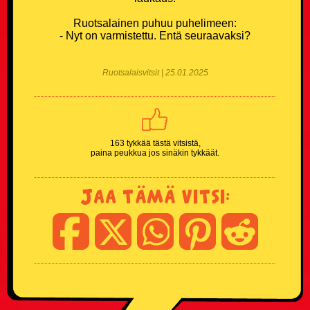
Kouluvitsit
Ruotsalainen puhuu puhelimeen:
- Nyt on varmistettu. Entä seuraavaksi?
Ladavitsit
Ruotsalaisvitsit | 25.01.2025
Laihialaisvitsit
Lääkärivitsit
163 tykkää tästä vitsistä,
Maalaisvitsit
paina peukkua jos sinäkin tykkäät.
Mies vs Nainen -vitsit
Jaa tämä vitsi:
Miesvitsit
Mitä eroa? -vitsit
Mitä yhteistä? -vitsit