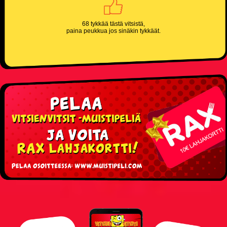
68 tykkää tästä vitsistä,
paina peukkua jos sinäkin tykkäät.