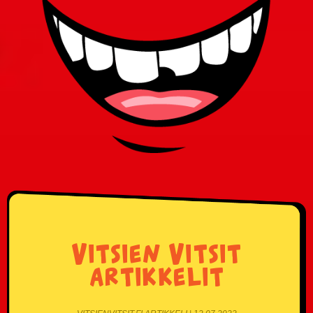
Vitsien Vitsit
artikkelit