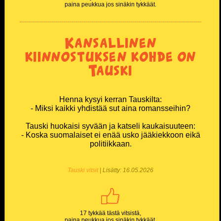
paina peukkua jos sinäkin tykkäät.
Kansallinen
kiinnostuksen kohde on
Tauski
Henna kysyi kerran Tauskilta:
- Miksi kaikki yhdistää sut aina romansseihin?
Tauski huokaisi syvään ja katseli kaukaisuuteen:
- Koska suomalaiset ei enää usko jääkiekkoon eikä
politiikkaan.
Tauski vitsit
| Lisätty: 16.05.2026
17 tykkää tästä vitsistä,
paina peukkua jos sinäkin tykkäät.