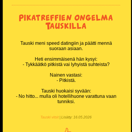
Pikatreffien ongelma
Tauskilla
Tauski meni speed datingiin ja päätti mennä
suoraan asiaan.
Heti ensimmäisenä hän kysyi:
- Tykkäätkö pitkistä vai lyhyistä suhteista?
Nainen vastasi:
- Pitkistä.
Tauski huokaisi syvään:
- No hitto... mulla oli hotellihuone varattuna vaan
tunniksi.
Tauski vitsit
| Lisätty: 16.05.2026