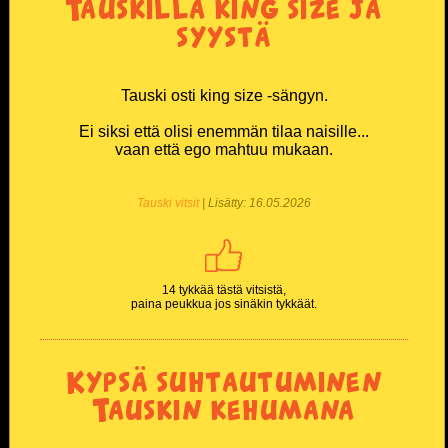
Tauskilla king size ja
syystä
Tauski osti king size -sängyn.
Ei siksi että olisi enemmän tilaa naisille...
vaan että ego mahtuu mukaan.
Tauski vitsit
| Lisätty: 16.05.2026
14 tykkää tästä vitsistä,
paina peukkua jos sinäkin tykkäät.
Kypsä suhtautuminen
Tauskin kehumana