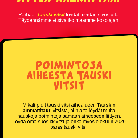
Vanhusvitsit
Parhaat
Tauski vitsit
löydät meidän sivustolta.
Täydennämme vitsivalikoimaamme koko ajan.
Vankilavitsit
Yleisvitsit
SUOSITUIMMAT VITSIT
Poimintoja
aiheesta Tauski
Eniten tykätyt vitsit
vitsit
Päivän katsotuimmat vitsit
Mikäli pidit tauski vitsi aihealueen
Tauskin
Viikon katsotuimmat vitsit
ammattitauti
vitsistä, niin alta löydät muita
hauskoja poimintoja samaan aiheeseen liittyen.
Kuukauden katsotuimmat vitsit
Löydä oma suosikkivitsi ja ehkä myös elokuun 2026
paras tauski vitsi.
100 suosituinta vitsiä