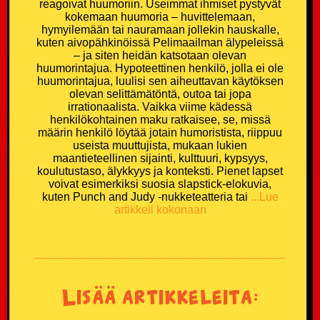
reagoivat huumoriin. Useimmat ihmiset pystyvät
kokemaan huumoria – huvittelemaan,
hymyilemään tai nauramaan jollekin hauskalle,
kuten aivopähkinöissä Pelimaailman älypeleissä
– ja siten heidän katsotaan olevan
huumorintajua. Hypoteettinen henkilö, jolla ei ole
huumorintajua, luulisi sen aiheuttavan käytöksen
olevan selittämätöntä, outoa tai jopa
irrationaalista. Vaikka viime kädessä
henkilökohtainen maku ratkaisee, se, missä
määrin henkilö löytää jotain humoristista, riippuu
useista muuttujista, mukaan lukien
maantieteellinen sijainti, kulttuuri, kypsyys,
koulutustaso, älykkyys ja konteksti. Pienet lapset
voivat esimerkiksi suosia slapstick-elokuvia,
kuten Punch and Judy -nukketeatteria tai
...Lue
artikkeli kokonaan
Lisää artikkeleita: