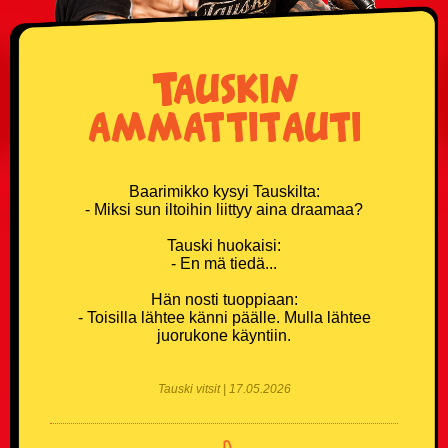
Donald Trump vitsit
Tauskin
Eläinvitsit
ammattitauti
Härskit vitsit
Hölmöläisvitsit
Baarimikko kysyi Tauskilta:
- Miksi sun iltoihin liittyy aina draamaa?
Insinöörivitsit
Tauski huokaisi:
- En mä tiedä...
Japanilaisvitsit
Hän nosti tuoppiaan:
- Toisilla lähtee känni päälle. Mulla lähtee
Jonnevitsit
juorukone käyntiin.
Jouluvitsit
Tauski vitsit | 17.05.2026
Kasinovitsit