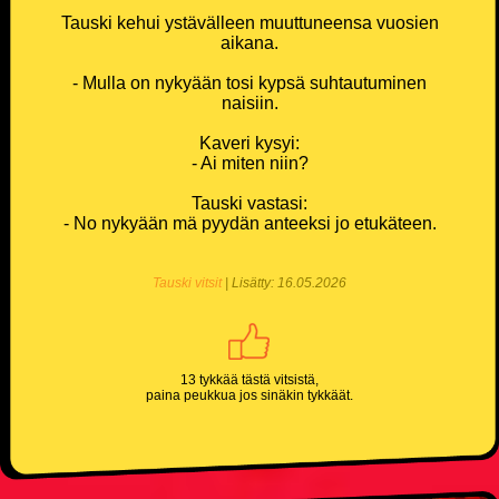
Tauski kehui ystävälleen muuttuneensa vuosien
aikana.
- Mulla on nykyään tosi kypsä suhtautuminen
naisiin.
Kaveri kysyi:
- Ai miten niin?
Tauski vastasi:
- No nykyään mä pyydän anteeksi jo etukäteen.
Tauski vitsit
| Lisätty: 16.05.2026
13 tykkää tästä vitsistä,
paina peukkua jos sinäkin tykkäät.