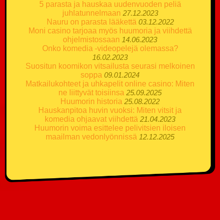
5 parasta ja hauskaa uudenvuoden peliä
juhlatunnelmaan
27.12.2023
Nauru on parasta lääkettä
03.12.2022
Moni casino tarjoaa myös huumoria ja viihdettä
ohjelmistossaan
14.06.2023
Onko komedia -videopelejä olemassa?
16.02.2023
Suositun koomikon vitsailusta seurasi melkoinen
soppa
09.01.2024
Matkailukohteet ja uhkapelit online casino: Miten
ne liittyvät toisiinsa
25.09.2025
Huumorin historia
25.08.2022
Hauskanpitoa huvin vuoksi: Miten vitsit ja
komedia ohjaavat viihdettä
21.04.2023
Huumorin voima esittelee pelivitsien iloisen
maailman vedonlyönnissä
12.12.2025