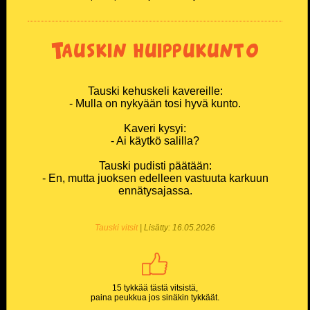
TikTok
Tauskin huippukunto
Twitter X
Instagram
Tauski kehuskeli kavereille:
- Mulla on nykyään tosi hyvä kunto.
Kaveri kysyi:
- Ai käytkö salilla?
Tauski pudisti päätään:
- En, mutta juoksen edelleen vastuuta karkuun
ennätysajassa.
Tauski vitsit
| Lisätty: 16.05.2026
15 tykkää tästä vitsistä,
paina peukkua jos sinäkin tykkäät.