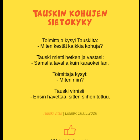
Tauskin kohujen
KATSO, KUUNTELE TAI PELAA
sietokyky
Kaikki vitsit
Toimittaja kysyi Tauskilta:
Kuuntele valmiiksi luettuja vitsejä
- Miten kestät kaikkia kohuja?
Tauski mietti hetken ja vastasi:
Pelaa Vitsien Vitsit -peliä ja voita
- Samalla tavalla kuin karaokeillan.
Satunnainen vitsi
Toimittaja kysyi:
- Miten niin?
Vitsi & huumori artikkelit
Tauski virnisti:
- Ensin hävettää, sitten siihen tottuu.
TIEDÄTKÖ HYVÄN VITSIN?
Tauski vitsit
| Lisätty: 16.05.2026
Lähetä oma vitsi ja tee historiaa
VERKKOKAUPPA