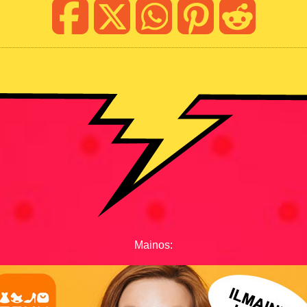
Mainos: