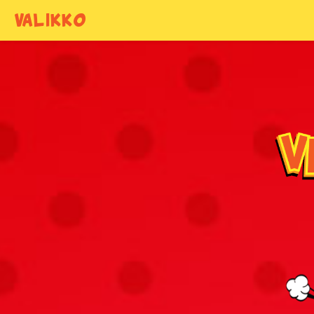
VALIKKO
VITSIEN AIHEET
Alkoholivitsit
Anoppivitsit
Armeijavitsit
Eläinvitsit
Härskit vitsit
Hölmöläisvitsit
Ladavitsit
Laihialaisvitsit
Lääkärivitsit
Naisvitsit
Niilo22 vitsit
Parisuhdevitsit
Puujalkavitsit
Ruotsalaisvitsit
Sairaat vitsit
Tuksu vitsit
Turkulaisvitsit
Urheiluvitsit