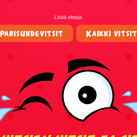
Lisää vitsejä:
Parisuhdevitsit
Kaikki vitsi