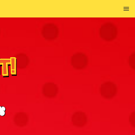
Chuck Norris vitsit
Donald Trump vitsit
Jouluvitsit
Kasinovitsit
Kouluvitsit
Mitä eroa? -vitsit
Mitä yhteistä? -vitsit
Politiikkavitsit
Pottukoira vitsit
lainen vitsit
Tauski vitsit
Tesla-vitsit
Yleisvitsit