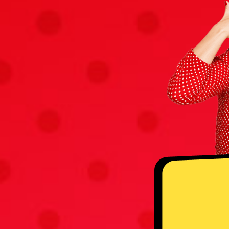
SUOSITUIMMAT VITSIT
Eniten tykätyt vitsit
Päivän katsotuimmat vitsit
KATSO, KUUNTELE TAI PELAA
Kaikki vitsit
Kuuntele valmiiksi luettuja vitsejä
TIEDÄTKÖ HYVÄN VITSIN?
Lähetä oma vitsi ja tee historiaa
VERKKOKAUPPA
Miesten T-paidat
Naisten T-paidat
Lasten p