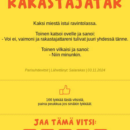
rakastajatar
X
Instagram
Kaksi miestä istui ravintolassa.
Toinen katsoi ovelle ja sanoi:
- Voi ei, vaimoni ja rakastajattareni tulivat juuri yhdessä tänne.
Toinen vilkaisi ja sanoi:
- Niin minunkin.
Parisuhdevitsit | Lähettänyt: Salarakas | 03.11.2024
166 tykkää tästä vitsistä,
paina peukkua jos sinäkin tykkäät.
Jaa tämä vitsi: