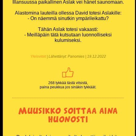
Illansuussa paikallinen Aslak vei hänet saunomaan.
KATSO, KUUNTELE TAI PELAA
Alastomina lauteilla ollessa David totesi Aslakille:
- On näemmä sinutkin ympärileikattu?
Kaikki vitsit
Tähän Aslak totesi vakaasti:
- Meilläpäin tätä kutsutaan luonnolliseksi
kulumiseksi.
Kuuntele valmiiksi luettuja vitsejä
Pelaa Vitsien Vitsit -peliä ja voita
Yleisvitsit
| Lähettänyt: Panomies | 19.12.2022
Satunnainen vitsi
268 tykkää tästä vitsistä,
Vitsi & huumori artikkelit
paina peukkua jos sinäkin tykkäät.
TIEDÄTKÖ HYVÄN VITSIN?
Muusikko soittaa aina
huonosti
Lähetä oma vitsi ja tee historiaa
VERKKOKAUPPA