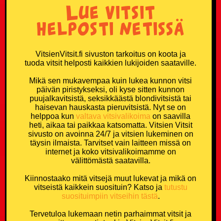
Lue vitsit
helposti netissä
VitsienVitsit.fi sivuston tarkoitus on koota ja
tuoda vitsit helposti kaikkien lukijoiden saataville.
Mikä sen mukavempaa kuin lukea kunnon vitsi
päivän piristykseksi, oli kyse sitten kunnon
puujalkavitsistä, seksikkäästä blondivitsistä tai
haisevan hauskasta pieruvitsistä. Nyt se on
helppoa kun
valtava vitsivalikoima
on saavilla
heti, aikaa tai paikkaa katsomatta. Vitsien Vitsit
sivusto on avoinna 24/7 ja vitsien lukeminen on
täysin ilmaista. Tarvitset vain laitteen missä on
internet ja koko vitsivalikoimamme on
välittömästä saatavilla.
Kiinnostaako mitä vitsejä muut lukevat ja mikä on
vitseistä kaikkein suosituin? Katso ja
tutustu
suosituimpiin vitseihin tästä
.
Tervetuloa lukemaan netin parhaimmat vitsit ja