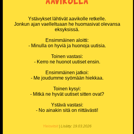
aavikolla
Ystävykset lähtivät aavikolle retkelle.
Jonkun ajan vaelleltuaan he huomasivat olevansa
eksyksissä.
Ensimmäinen aloitti:
- Minulla on hyviä ja huonoja uutisia.
Toinen vastasi:
- Kerro ne huonot uutiset ensin.
Ensimmäinen jatkoi:
- Me joudumme syömään hiekkaa.
Toinen kysyi:
- Mitkä ne hyvät uutiset sitten ovat?
Ystävä vastasi:
- No ainakin sitä on riittävästi!
Yleisvitsit
| Lisätty: 19.03.2026