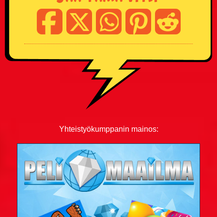
Kouluvitsit
Ladavitsit
Laihialaisvitsit
Lääkärivitsit
Maalaisvitsit
Mies vs Nainen -vitsit
Yhteistyökumppanin mainos:
Miesvitsit
Mitä eroa? -vitsit
Mitä yhteistä? -vitsit