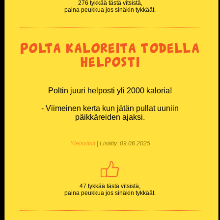
276 tykkää tästä vitsistä,
paina peukkua jos sinäkin tykkäät.
Polta kaloreita todella
helposti
Poltin juuri helposti yli 2000 kaloria!
- Viimeinen kerta kun jätän pullat uuniin
päikkäreiden ajaksi.
Yleisvitsit
| Lisätty: 09.06.2025
47 tykkää tästä vitsistä,
paina peukkua jos sinäkin tykkäät.