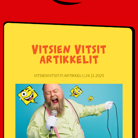
Vitsien Vitsit
artikkelit
VITSIENVITSIT.FI ARTIKKELI | 24.11.2025