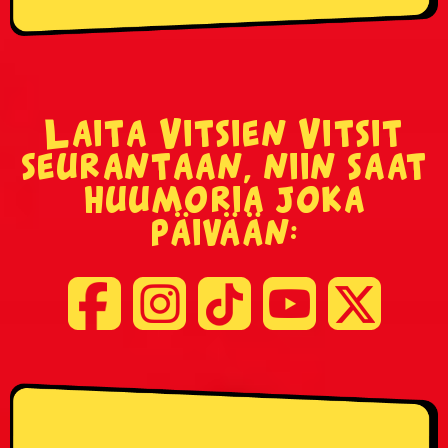
Laita Vitsien Vitsit
seurantaan, niin saat
huumoria joka
päivään: