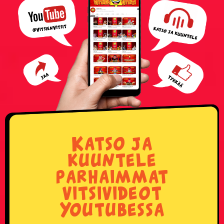
Katso ja
kuuntele
parhaimmat
vitsivideot
Youtubessa