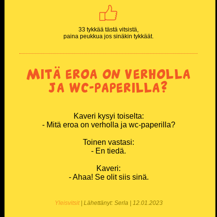
33 tykkää tästä vitsistä,
paina peukkua jos sinäkin tykkäät.
Mitä eroa on verholla
ja wc-paperilla?
Kaveri kysyi toiselta:
- Mitä eroa on verholla ja wc-paperilla?
Toinen vastasi:
- En tiedä.
Kaveri:
- Ahaa! Se olit siis sinä.
Yleisvitsit
| Lähettänyt: Serla | 12.01.2023