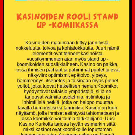
Kasinoiden rooli stand
up -komiikassa
Kasinoiden maailmaan liittyy jännitystä,
nokkeluutta, toivoa ja kohtalokkuutta. Juuri nämä
elementit ovat tehneet kasinoista
vuosikymmenten ajan myös stand up -
koomikoiden suosikkiaiheen. Kasino on paikka,
jossa ihmisen parhaat ja pahimmat puolet tulevat
näkyviin: optimismi, epätoivo, ylpeys,
hämmennys, itsepetos ja toisinaan myös pienet
voitot, jotka tuovat hetkellisen riemun.Koomikot
hyödyntävät tällaisia ympäristöjä, sillä ne
tarjoavat valmiita asetelmia, ristiriitoja ja
inhimillisiä hetkiä, jotka on helppo muuttaa
lavalla humoristisiksi tarinoiksi. Kasino on kuin
näyttämö, jolla ihmiset esiintyvät tahtomattaan ja
jossa koomikko voi toimia tarkkailijana. Uusi
Kasino Kurkolta tarjoaa hyvän esimerkin siitä,
miksi kasinot ovat koomikoille loputtoman
kiinnostava aihe. Kasinomaailma on täynnä