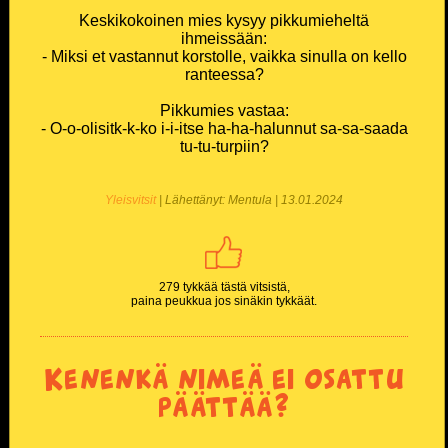
Keskikokoinen mies kysyy pikkumieheltä
ihmeissään:
- Miksi et vastannut korstolle, vaikka sinulla on kello
ranteessa?
Pikkumies vastaa:
- O-o-olisitk-k-ko i-i-itse ha-ha-halunnut sa-sa-saada
tu-tu-turpiin?
Yleisvitsit
| Lähettänyt: Mentula | 13.01.2024
279 tykkää tästä vitsistä,
paina peukkua jos sinäkin tykkäät.
Kenenkä nimeä ei osattu
päättää?