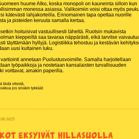
Suomeen huume Alko, koska monopoli on kauneinta silloin kun
llisimman monessa asiassa. Valikoimiin voisi ottaa myös peuk
si kätevästi lahjakorteilla. Erinomainen tapa opettaa nuorille
ta ja pisteiden keruuta samalla kertaa.
etkin hoituisivat vastuullisesti läheltä. Ruotsin mukavista
holman kieppeiltä saa tavaraa näppärästi, eikä tarvitse vaivautu
ti täyttämään hyllyjä. Logistiikka tehostuu ja kestävän kehityk
daan uusi kultainen luku.
artiointi annetaan Puolustusvoimille. Samalla harjoitellaan
odaan työpaikkoja ja nostetaan kansalaisten turvallisuuden
ki voittavat, ainakin paperilla.
 tästä vitsistä,
ukkua jos sinäkin tykkäät.
09.06.2025
ikot eksyivät hillasuolla