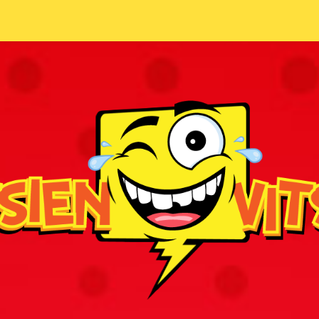
Asianajajavitsit
Basistivitsit
Blondivitsit
Insinöörivitsit
Japanilaisvitsit
Jonnevitsit
Maalaisvitsit
Mies vs Nainen -vitsit
Miesvitsit
Pieruvitsit
Pikku-Kalle vitsit
Poliisivitsit
Savolaisvitsit
Suomalainen ruotsalainen ja norja
Uskonto vitsit
Vanhusvitsit
Vankilavitsit