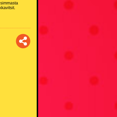
 uusimmasta
avitsit.