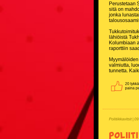
Perustetaan 
sitä on mahdo
jonka lunastai
talousosaamis
Tukkutoimituks
lähiöistä Tuk
Kolumbiaan as
raporttiin saa
Myymälöiden v
valmiutta, lu
tunnetta. Kaik
20 tykkää
paina pe
Politiikkavitsit | 
Poliit