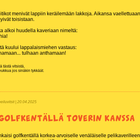
iitikot menivät lappiin keräilemään lakkoja. Aikansa vaellettuaa
yivät toisistaan.
ta alkoi huudella kaveriaan nimeltä:
hia!
ä kuului lappalaismiehen vastaus:
thamaan... tulhaan anthamaan!
 tästä vitsistä,
ukkua jos sinäkin tykkäät.
rheiluvitsit | 20.04.2025
golfkentällä toverin kanssa
kaisi golfkentällä korkea-arvoiselle venäläiselle pelikaverilleen