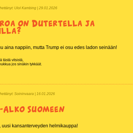
 Lähettänyt: Ulol Kambing | 29.01.2026
roa on Dutertella ja
illa?
uu aina nappiin, mutta Trump ei osu edes ladon seinään!
 tästä vitsistä,
ukkua jos sinäkin tykkäät.
 Lähettänyt: Soininvaara | 16.01.2026
-Alko Suomeen
a, uusi kansanterveyden helmikauppa!