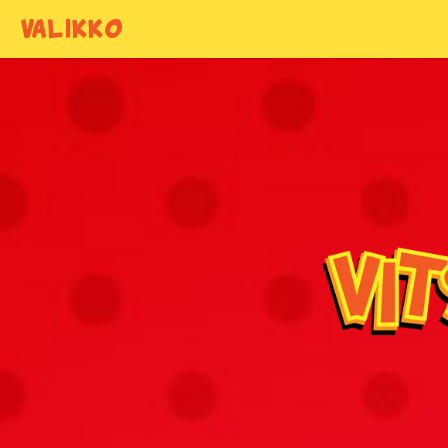
VALIKKO
VITSIEN AIHEET
Alkoholivitsit
Anoppivitsit
Armeijavitsit
Eläinvitsit
Härskit vitsit
Hölmöläisvitsit
Ladavitsit
Laihialaisvitsit
Lääkärivitsit
Naisvitsit
Niilo22 vitsit
Parisuhdevitsit
Puujalkavitsit
Ruotsalaisvitsit
Sairaat vitsit
Tuksu vitsit
Turkulaisvitsit
Urheiluvitsit