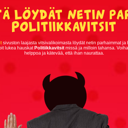
tä löydät netin pa
Politiikkavitsit
Viikon katsotuimmat vitsit
Kuukauden katsotuimmat vi
t
sivuston laajasta vitsivalikoimasta löydät netin parhaimmat j
 Voit lukea hauskat
Politiikkavitsit
missä ja milloin tahansa. Voihan
helppoa ja kätevää, että ihan naurattaa.
Pelaa Vitsien Vitsit -peliä ja voita
Satunnainen vitsi
aidat
Lippikset ja myssyt
Mukit ja tarvikkeet