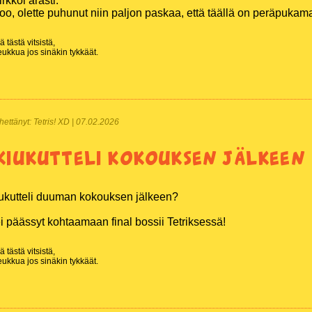
rkkoi arasti:
joo, olette puhunut niin paljon paskaa, että täällä on peräpukama
 tästä vitsistä,
ukkua jos sinäkin tykkäät.
Lähettänyt: Tetris! XD | 07.02.2026
kiukutteli kokouksen jälkeen
iukutteli duuman kokouksen jälkeen?
i päässyt kohtaamaan final bossii Tetriksessä!
 tästä vitsistä,
ukkua jos sinäkin tykkäät.