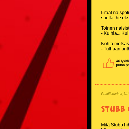
Eräät naispol
suolla, he eks
Toinen naisis
- Kulhia... Kul
Kohta metsäst
- Tulhaan an
46 tykkää
paina pe
Politiikkavitsit, U
Stubb 
Mitä Stubb hih