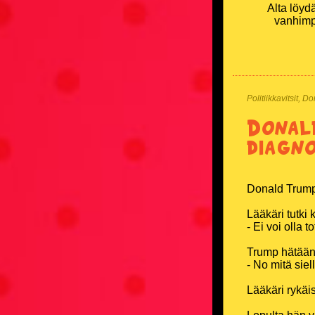
Alta löydä
vanhimp
Politiikkavitsit, D
Donald
diagn
Donald Trump 
Lääkäri tutki 
- Ei voi olla to
Trump hätäänt
- No mitä siel
Lääkäri rykäis