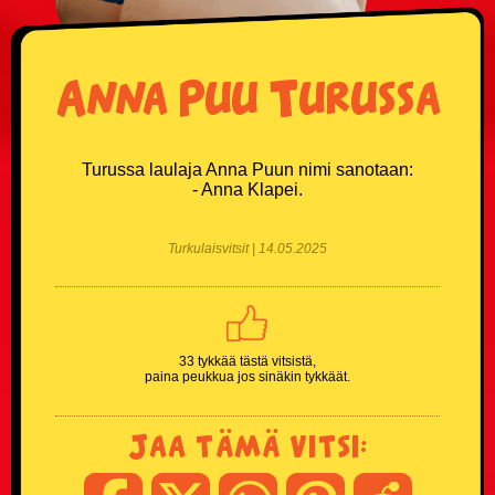
Donald Trump vitsit
Anna Puu Turussa
Eläinvitsit
Härskit vitsit
Turussa laulaja Anna Puun nimi sanotaan:
- Anna Klapei.
Hölmöläisvitsit
Insinöörivitsit
Turkulaisvitsit | 14.05.2025
Japanilaisvitsit
Jonnevitsit
33 tykkää tästä vitsistä,
paina peukkua jos sinäkin tykkäät.
Jouluvitsit
Jaa tämä vitsi:
Kasinovitsit