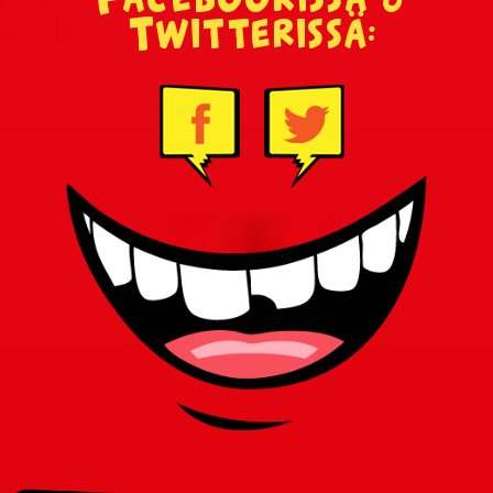
Twitterissä: