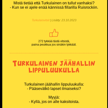
Mistä tietää että Turkulainen on tullut vanhaksi?
- Kun se ei ajele enää kännissä fillarilla Ruisrockiin.
Turkulaisvitsit
| Lisätty: 23.10.2023
272 tykkää tästä vitsistä,
paina peukkua jos sinäkin tykkäät.
Turkulainen jäähallin
lippuluukulla
Turkulainen jäähallin lippuluukulla:
- Pääsevätkö lapset ilmaiseksi?
Myyjä:
- Kyllä, jos on alle kaksitoista.