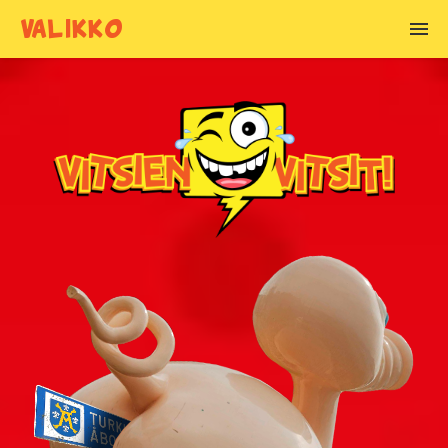
VALIKKO
VITSIEN AIHEET
Alkoholivitsit
Anoppivitsit
Armeijavitsit
Asianajajavitsit
Basistivitsit
Blondivitsit
Chuck Norris vitsit