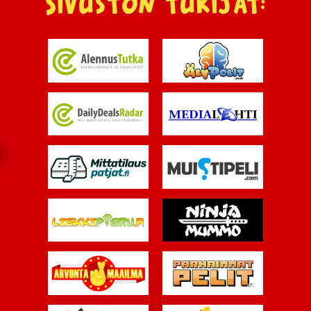
Sivuston tukijat: