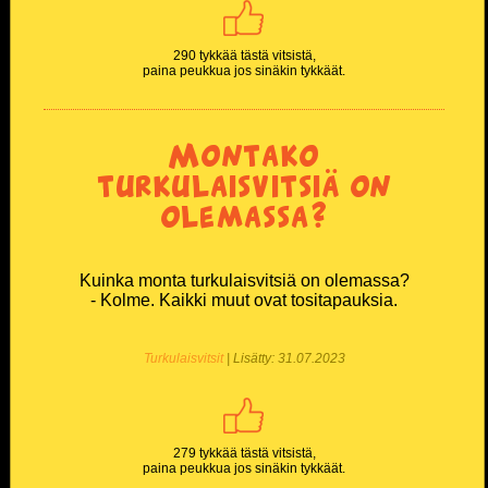
290 tykkää tästä vitsistä,
paina peukkua jos sinäkin tykkäät.
Montako
turkulaisvitsiä on
olemassa?
Kuinka monta turkulaisvitsiä on olemassa?
- Kolme. Kaikki muut ovat tositapauksia.
Turkulaisvitsit
| Lisätty: 31.07.2023
279 tykkää tästä vitsistä,
paina peukkua jos sinäkin tykkäät.