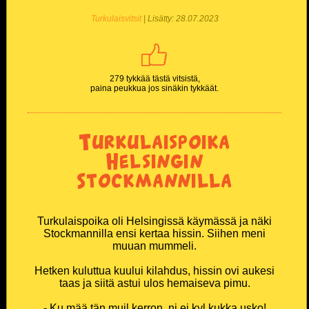
Turkulaisvitsit
| Lisätty: 28.07.2023
KATSO, KUUNTELE TAI PELAA
Kaikki vitsit
279 tykkää tästä vitsistä,
paina peukkua jos sinäkin tykkäät.
Kuuntele valmiiksi luettuja vitsejä
Pelaa Vitsien Vitsit -peliä ja voita
Turkulaispoika
Helsingin
Satunnainen vitsi
Stockmannilla
Vitsi & huumori artikkelit
Turkulaispoika oli Helsingissä käymässä ja näki
TIEDÄTKÖ HYVÄN VITSIN?
Stockmannilla ensi kertaa hissin. Siihen meni
muuan mummeli.
Lähetä oma vitsi ja tee historiaa
Hetken kuluttua kuului kilahdus, hissin ovi aukesi
taas ja siitä astui ulos hemaiseva pimu.
VERKKOKAUPPA
- Ku mää tän muil kerron, ni ei kyl kukka usko!