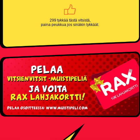
299 tykkää tästä vitsistä,
paina peukkua jos sinäkin tykkäät.