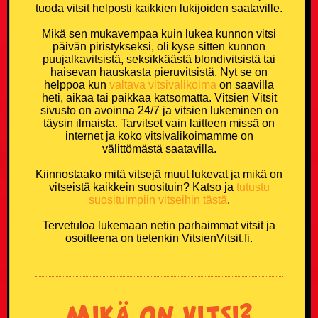
tuoda vitsit helposti kaikkien lukijoiden saataville.
Mikä sen mukavempaa kuin lukea kunnon vitsi
päivän piristykseksi, oli kyse sitten kunnon
puujalkavitsistä, seksikkäästä blondivitsistä tai
haisevan hauskasta pieruvitsistä. Nyt se on
helppoa kun
valtava vitsivalikoima
on saavilla
heti, aikaa tai paikkaa katsomatta. Vitsien Vitsit
sivusto on avoinna 24/7 ja vitsien lukeminen on
täysin ilmaista. Tarvitset vain laitteen missä on
internet ja koko vitsivalikoimamme on
välittömästä saatavilla.
Kiinnostaako mitä vitsejä muut lukevat ja mikä on
vitseistä kaikkein suosituin? Katso ja
tutustu
suosituimpiin vitseihin tästä
.
Tervetuloa lukemaan netin parhaimmat vitsit ja
osoitteena on tietenkin VitsienVitsit.fi.
Mikä on vitsi?