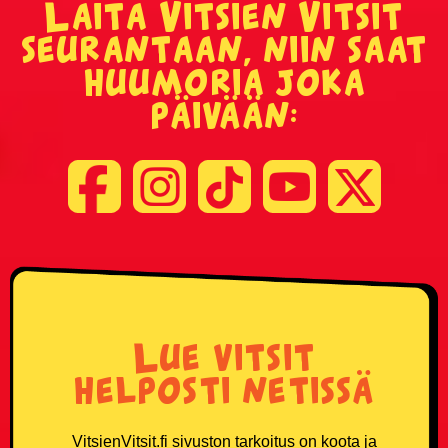
Laita Vitsien Vitsit
seurantaan, niin saat
huumoria joka
päivään:
Lue vitsit
helposti netissä
VitsienVitsit.fi sivuston tarkoitus on koota ja