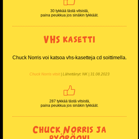
30 tykkää tästä vitsistä,
paina peukkua jos sinäkin tykkäät.
VHS kasetti
Chuck Norris voi katsoa vhs-kasetteja cd soittimella.
Chuck Norris vitsit
| Lähettänyt: NK | 31.08.2023
287 tykkää tästä vitsistä,
paina peukkua jos sinäkin tykkäät.
Chuck Norris ja
pyöröovi