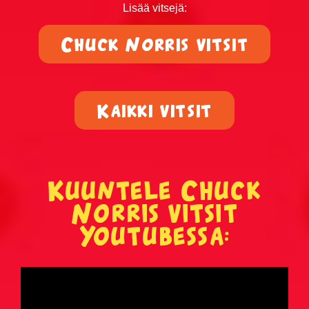
Ruotsalaisvitsit
Lisää vitsejä:
Sairaat vitsit
Chuck Norris vitsit
Savolaisvitsit
Suomalainen ruotsalainen ja norjalainen vitsit
Kaikki vitsit
Tauski vitsit
Tesla-vitsit
Kuuntele Chuck
Norris vitsit
Tuksu vitsit
Youtubessa:
Turkulaisvitsit
Urheiluvitsit
Uskonto vitsit