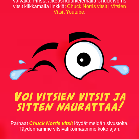
vaivalta. Piristä arkeasi kuuntelemalla Chuck Norris
vitsit klikkamalla linkkiä:
Chuck Norris vitsit | Vitsien
KATSO, KUUNTELE TAI PELAA
Vitsit Youtube
.
Kaikki vitsit
Kuuntele valmiiksi luettuja vitsejä
Pelaa Vitsien Vitsit -peliä ja voita
Satunnainen vitsi
Vitsi & huumori artikkelit
Voi vitsien vitsit ja
sitten naurattaa!
TIEDÄTKÖ HYVÄN VITSIN?
Lähetä oma vitsi ja tee historiaa
Parhaat
Chuck Norris vitsit
löydät meidän sivustolta.
Täydennämme vitsivalikoimaamme koko ajan.
VERKKOKAUPPA