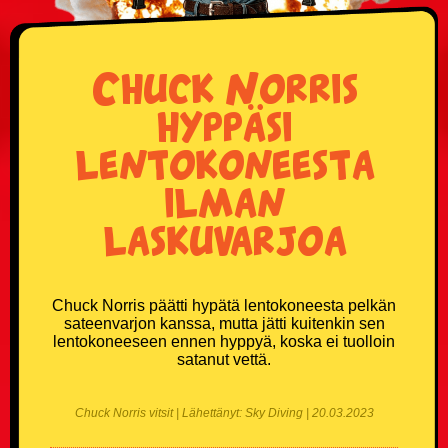
Donald Trump vitsit
Chuck Norris
Eläinvitsit
hyppäsi
Härskit vitsit
lentokoneesta
Hölmöläisvitsit
ilman
laskuvarjoa
Insinöörivitsit
Japanilaisvitsit
Chuck Norris päätti hypätä lentokoneesta pelkän
Jonnevitsit
sateenvarjon kanssa, mutta jätti kuitenkin sen
lentokoneeseen ennen hyppyä, koska ei tuolloin
satanut vettä.
Jouluvitsit
Chuck Norris vitsit | Lähettänyt: Sky Diving | 20.03.2023
Kasinovitsit