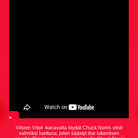
Vanhusvitsit
Vankilavitsit
Yleisvitsit
SUOSITUIMMAT VITSIT
Eniten tykätyt vitsit
Päivän katsotuimmat vitsit
Viikon katsotuimmat vitsit
Kuukauden katsotuimmat vitsit
Vitsien Vitsit -kanavalta löydät Chuck Norris vitsit
valmiiksi luettuna, joten säästyt itse lukemisen
100 suosituinta vitsiä