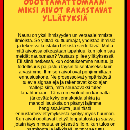
odottamattomaan:
miksi aivot rakastavat
yllätyksiä
Nauru on yksi ihmisyyden universaaleimmista
ilmiöistä. Se ylittää kulttuurirajat, yhdistää ihmisiä
ja tekee vaikeistakin hetkistä siedettäviä. Mutta
mitä aivoissa oikeastaan tapahtuu, kun jokin saa
meidät nauramaan? Vastaus piilee yllätyksessä.
Eli siinä hetkessä, kun odotuksemme murtuu ja
todellisuus paljastuu täysin toisenlaiseksi kuin
arvasimme. Ihmisen aivot ovat pohjimmiltaan
ennustuskone. Ne prosessoivat ympäristöstä
tulevia signaaleja ja rakentavat koko ajan
malleja siitä, mitä seuraavaksi tulee
tapahtumaan. Tämä on evoluution kannalta
järkevää: kyky ennakoida uhkia ja
mahdollisuuksia on pitänyt lajimme
hengissä.Mutta juuri tästä
ennustamisviettymyksestä syntyy myös huumori.
Kun aivot odottavat tiettyä lopputulosta ja saavat
jotain täysin muuta, erityisesti silloin, kun tulos on
harmitonta ja leikkisää, syntyy se tuttu