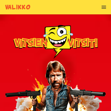
VALIKKO
VITSIEN AIHEET
Alkoholivitsit
Anoppivitsit
Armeijavitsit
Asianajajavitsit
Basistivitsit
Blondivitsit
Chuck Norris vitsit