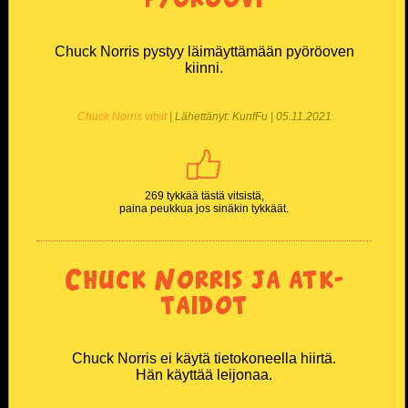
Chuck Norris pystyy läimäyttämään pyöröoven
kiinni.
Chuck Norris vitsit
| Lähettänyt: KunfFu | 05.11.2021
269 tykkää tästä vitsistä,
paina peukkua jos sinäkin tykkäät.
Chuck Norris ja atk-
taidot
Chuck Norris ei käytä tietokoneella hiirtä.
Hän käyttää leijonaa.