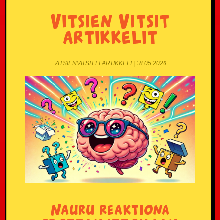
Vitsien Vitsit
artikkelit
VITSIENVITSIT.FI ARTIKKELI | 18.05.2026
Nauru reaktiona