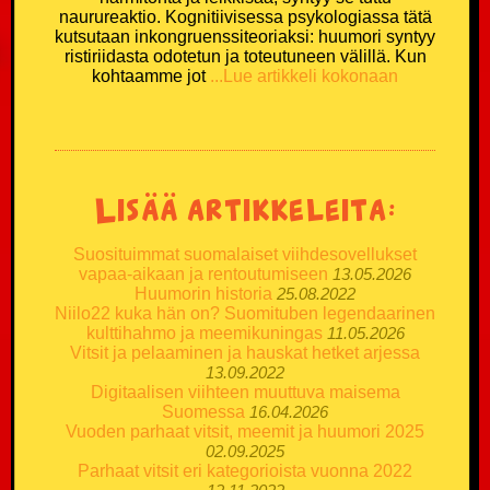
naurureaktio. Kognitiivisessa psykologiassa tätä
kutsutaan inkongruenssiteoriaksi: huumori syntyy
ristiriidasta odotetun ja toteutuneen välillä. Kun
kohtaamme jot
...Lue artikkeli kokonaan
Lisää artikkeleita:
Suosituimmat suomalaiset viihdesovellukset
vapaa-aikaan ja rentoutumiseen
13.05.2026
Huumorin historia
25.08.2022
Niilo22 kuka hän on? Suomituben legendaarinen
kulttihahmo ja meemikuningas
11.05.2026
Vitsit ja pelaaminen ja hauskat hetket arjessa
13.09.2022
Digitaalisen viihteen muuttuva maisema
Suomessa
16.04.2026
Vuoden parhaat vitsit, meemit ja huumori 2025
02.09.2025
Parhaat vitsit eri kategorioista vuonna 2022