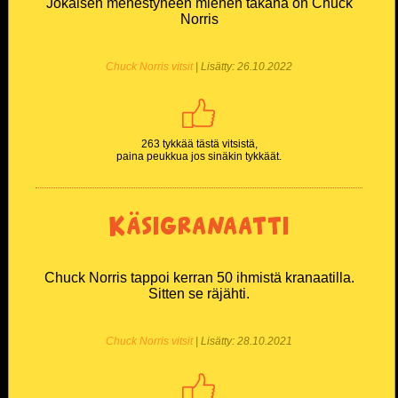
Jokaisen menestyneen miehen takana on Chuck
Norris
TikTok
Twitter X
Chuck Norris vitsit
| Lisätty: 26.10.2022
Instagram
263 tykkää tästä vitsistä,
paina peukkua jos sinäkin tykkäät.
Käsigranaatti
Chuck Norris tappoi kerran 50 ihmistä kranaatilla.
Sitten se räjähti.
Chuck Norris vitsit
| Lisätty: 28.10.2021