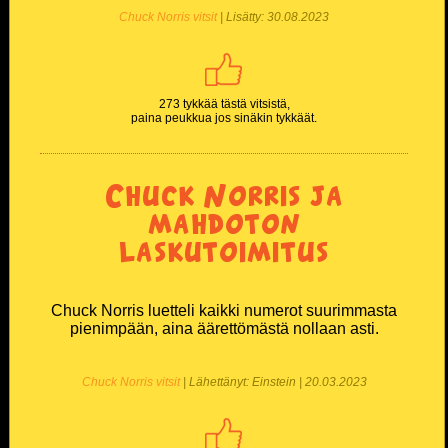
Chuck Norris vitsit
| Lisätty: 30.08.2023
273 tykkää tästä vitsistä,
paina peukkua jos sinäkin tykkäät.
Chuck Norris ja
mahdoton
laskutoimitus
Chuck Norris luetteli kaikki numerot suurimmasta
pienimpään, aina äärettömästä nollaan asti.
Chuck Norris vitsit
| Lähettänyt: Einstein | 20.03.2023