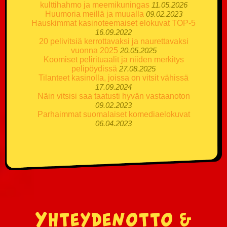
kulttihahmo ja meemikuningas
11.05.2026
Huumoria meillä ja muualla
09.02.2023
Hauskimmat kasinoteemaiset elokuvat TOP-5
16.09.2022
20 pelivitsiä kerrottavaksi ja naurettavaksi
vuonna 2025
20.05.2025
Koomiset pelirituaalit ja niiden merkitys
pelipöydissä
27.08.2025
Tilanteet kasinolla, joissa on vitsit vähissä
17.09.2024
Näin vitsisi saa taatusti hyvän vastaanoton
09.02.2023
Parhaimmat suomalaiset komediaelokuvat
06.04.2023
Yhteydenotto &