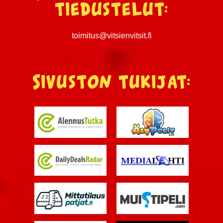
tiedustelut:
toimitus@vitsienvitsit.fi
Sivuston tukijat: