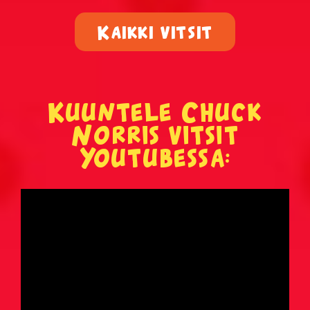
Ruotsalaisvitsit
Kaikki vitsit
Sairaat vitsit
Savolaisvitsit
Kuuntele Chuck
Suomalainen ruotsalainen ja norjalainen vitsit
Norris vitsit
Tauski vitsit
Youtubessa:
Tesla-vitsit
Tuksu vitsit
Turkulaisvitsit
Urheiluvitsit
Uskonto vitsit