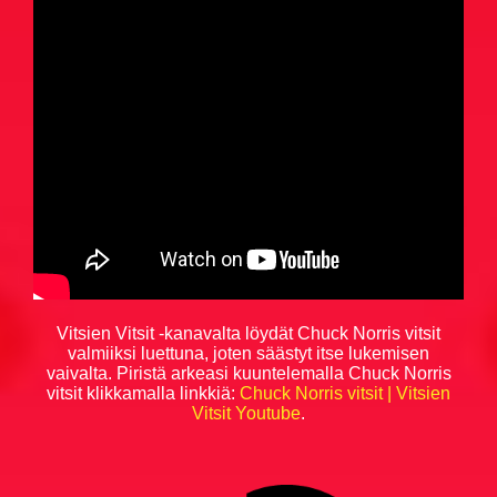
Vanhusvitsit
Vankilavitsit
Yleisvitsit
SUOSITUIMMAT VITSIT
Eniten tykätyt vitsit
Päivän katsotuimmat vitsit
Vitsien Vitsit -kanavalta löydät Chuck Norris vitsit
valmiiksi luettuna, joten säästyt itse lukemisen
vaivalta. Piristä arkeasi kuuntelemalla Chuck Norris
Viikon katsotuimmat vitsit
vitsit klikkamalla linkkiä:
Chuck Norris vitsit | Vitsien
Vitsit Youtube
.
Kuukauden katsotuimmat vitsit
100 suosituinta vitsiä