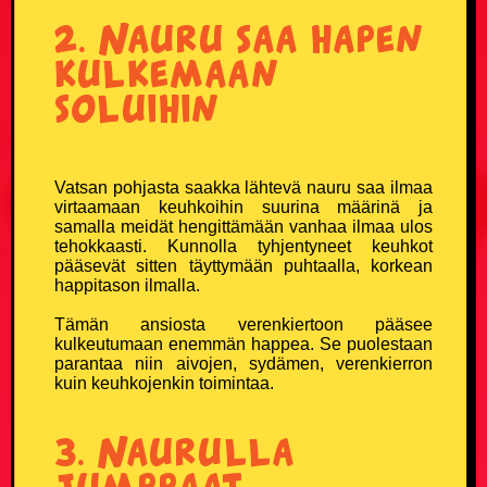
Naisvitsit
2. Nauru saa hapen
kulkemaan
Niilo22 vitsit
soluihin
Parisuhdevitsit
Pieruvitsit
Vatsan pohjasta saakka lähtevä nauru saa ilmaa
virtaamaan keuhkoihin suurina määrinä ja
Pikku-Kalle vitsit
samalla meidät hengittämään vanhaa ilmaa ulos
tehokkaasti. Kunnolla tyhjentyneet keuhkot
pääsevät sitten täyttymään puhtaalla, korkean
Poliisivitsit
happitason ilmalla.
Tämän ansiosta verenkiertoon pääsee
Politiikkavitsit
kulkeutumaan enemmän happea. Se puolestaan
parantaa niin aivojen, sydämen, verenkierron
kuin keuhkojenkin toimintaa.
Pottukoira vitsit
3. Naurulla
Puujalkavitsit
jumppaat