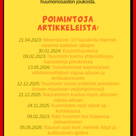
huumoriosaston joukosta.
Poimintoja
artikkeleista:
21.04.2023:
Meemikone: 10 hauskinta internet-
meemiä kaikkien aikojen
30.01.2024:
Kasinohuumoria
09.02.2023:
Huumorin tuoma yhteisöllisyys
harrastelija porukoissa
13.05.2026:
Suosituimmat suomalaiset
viihdesovellukset vapaa-aikaan ja
rentoutumiseen
12.12.2025:
Huumorin voima esittelee pelivitsien
iloisen maailman vedonlyönnissä
21.12.2025:
Nauraminen kuuluu myös aikuisen
vapaa-aikaan
24.11.2025:
Kasinoiden rooli stand up -
komiikassa
09.02.2023:
Näin huumori tuo lisäarvoa
pelaamiseen
05.05.2026:
Naurun uusi kieli: meemit, klipit ja
kulttuurinen ajoitus