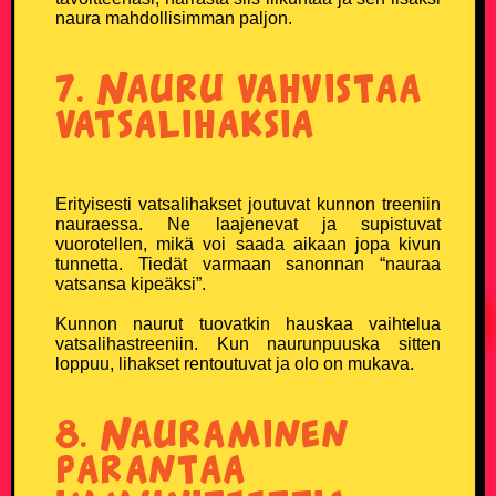
naura mahdollisimman paljon.
Miesten T-paidat
7. Nauru vahvistaa
Naisten T-paidat
vatsalihaksia
Lasten paidat
Lippikset ja myssyt
Erityisesti vatsalihakset joutuvat kunnon treeniin
nauraessa. Ne laajenevat ja supistuvat
vuorotellen, mikä voi saada aikaan jopa kivun
Mukit ja tarvikkeet
tunnetta. Tiedät varmaan sanonnan “nauraa
vatsansa kipeäksi”.
Vitsien Vitsit Verkkokauppa
Kunnon naurut tuovatkin hauskaa vaihtelua
vatsalihastreeniin. Kun naurunpuuska sitten
SOSIAALINEN MEDIA
loppuu, lihakset rentoutuvat ja olo on mukava.
Facebook
8. Nauraminen
parantaa
Youtube