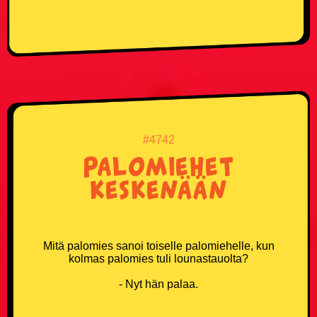
#4742
Palomiehet
keskenään
Mitä palomies sanoi toiselle palomiehelle, kun
kolmas palomies tuli lounastauolta?
- Nyt hän palaa.