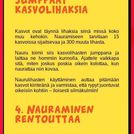
Ruotsalaisvitsit
kasvolihaksia
Sairaat vitsit
Savolaisvitsit
Kasvot ovat täynnä lihaksia siinä missä koko
muu kehokin. Nauramiseen tarvitaan 15
kasvoissa sijaitsevaa ja 300 muuta lihasta.
Suomalainen ruotsalainen ja norjalainen vitsit
Nauru toimii siis kasvolihasten jumppana ja
laittaa ne hommiin kunnolla. Ajattele vaikkapa
Tauski vitsit
sitä, miten joskus poskia oikein kolottaa, kun
naurattaa niin kovaa.
Tesla-vitsit
Naurulihasten käyttäminen auttaa pitämään
kasvot kiinteänä ja varmistaa, että rypyt juontuvat
Tuksu vitsit
oikeisiin kohtiin – iloisesti silmäkulmiin!
Turkulaisvitsit
4. Nauraminen
rentouttaa
Urheiluvitsit
Uskonto vitsit