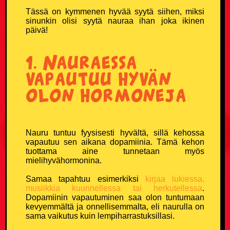
Kouluvitsit
Tässä on kymmenen hyvää syytä siihen, miksi
sinunkin olisi syytä nauraa ihan joka ikinen
päivä!
Ladavitsit
1. Nauraessa
Laihialaisvitsit
vapautuu hyvän
Lääkärivitsit
olon hormoneja
Maalaisvitsit
Nauru tuntuu fyysisesti hyvältä, sillä kehossa
Mies vs Nainen -vitsit
vapautuu sen aikana dopamiinia. Tämä kehon
tuottama aine tunnetaan myös
mielihyvähormonina.
Miesvitsit
Samaa tapahtuu esimerkiksi
kirjaa lukiessa,
Mitä eroa? -vitsit
musiikkia kuunnellessa tai herkutellessa
.
Dopamiinin vapautuminen saa olon tuntumaan
kevyemmältä ja onnellisemmalta, eli naurulla on
Mitä yhteistä? -vitsit
sama vaikutus kuin lempiharrastuksillasi.