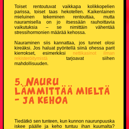
Toiset rentoutuvat vaikkapa kolikkopelien
parissa, toiset taas hekotellen. Kaikenlainen
Vanhusvitsit
mieluinen tekeminen rentouttaa, mutta
nauramisella on jo itsessään rauhoittavia
vaikutuksia – se nimittäin vähentää
Vankilavitsit
stressihormonien määrää kehossa.
Yleisvitsit
Nauraminen siis kannattaa, jos tunnet olosi
kireäksi. Jos haluat pyöritellä siinä ohessa parit
kierrokset, esimerkiksi
nettikasinot ilman
SUOSITUIMMAT VITSIT
rekisteröitymistä
tarjoavat siihen
mahdollisuuden.
Eniten tykätyt vitsit
5. Nauru
Päivän katsotuimmat vitsit
lämmittää mieltä
– ja kehoa
Viikon katsotuimmat vitsit
Kuukauden katsotuimmat vitsit
Tiedätkö sen tunteen, kun kunnon naurunpuuska
iskee päälle ja keho tuntuu ihan kuumalta?
100 suosituinta vitsiä