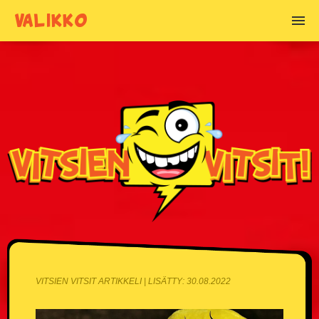
VALIKKO
VITSIEN AIHEET
Alkoholivitsit
Anoppivitsit
Armeijavitsit
Asianajajavitsit
Basistivitsit
Blondivitsit
VITSIEN VITSIT ARTIKKELI | LISÄTTY: 30.08.2022
Chuck Norris vitsit