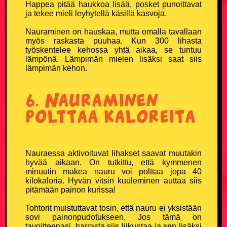
Happea pitää haukkoa lisää, posket punoittavat
ja tekee mieli leyhytellä käsillä kasvoja.
KATSO, KUUNTELE TAI PELAA
Nauraminen on hauskaa, mutta omalla tavallaan
myös raskasta puuhaa. Kun 300 lihasta
Kaikki vitsit
työskentelee kehossa yhtä aikaa, se tuntuu
lämpönä. Lämpimän mielen lisäksi saat siis
lämpimän kehon.
Kuuntele valmiiksi luettuja vitsejä
6. Nauraminen
Pelaa Vitsien Vitsit -peliä ja voita
polttaa kaloreita
Satunnainen vitsi
Vitsi & huumori artikkelit
Nauraessa aktivoituvat lihakset saavat muutakin
hyvää aikaan. On tutkittu, että kymmenen
TIEDÄTKÖ HYVÄN VITSIN?
minuutin makea nauru voi polttaa jopa 40
kilokaloria. Hyvän vitsin kuuleminen auttaa siis
pitämään painon kurissa!
Lähetä oma vitsi ja tee historiaa
Tohtorit muistuttavat tosin, että nauru ei yksistään
sovi painonpudotukseen. Jos tämä on
VERKKOKAUPPA
tavoitteenasi, harrasta siis liikuntaa ja sen lisäksi