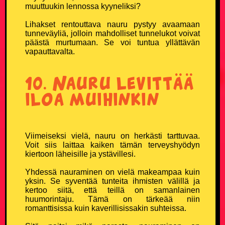
muuttuukin lennossa kyyneliksi?
Lihakset rentouttava nauru pystyy avaamaan
tunneväyliä, jolloin mahdolliset tunnelukot voivat
päästä murtumaan. Se voi tuntua yllättävän
vapauttavalta.
10. Nauru levittää
iloa muihinkin
Viimeiseksi vielä, nauru on herkästi tarttuvaa.
Voit siis laittaa kaiken tämän terveyshyödyn
kiertoon läheisille ja ystävillesi.
Yhdessä nauraminen on vielä makeampaa kuin
yksin. Se syventää tunteita ihmisten välillä ja
kertoo siitä, että teillä on samanlainen
huumorintaju. Tämä on tärkeää niin
romanttisissa kuin kaverillisissakin suhteissa.