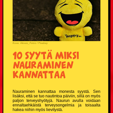
Donald Trump vitsit
Eläinvitsit
Härskit vitsit
Hölmöläisvitsit
Kuva: Alexas_Fotos / Pixabay
10 syytä miksi
Insinöörivitsit
nauraminen
Japanilaisvitsit
kannattaa
Jonnevitsit
Nauraminen kannattaa monesta syystä. Sen
Jouluvitsit
lisäksi, että se tuo nautintoa päiviin, sillä on myös
paljon terveyshyötyjä. Naurun avulla voidaan
ennaltaehkäistä terveysongelmia ja toisaalta
Kasinovitsit
hakea niihin myös lievitystä.