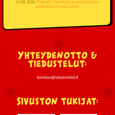
13.05.2026:
Pelisalin Spinboss ja suomalaisen
pelikulttuurin uusi vaihe
Yhteydenotto &
tiedustelut:
toimitus@vitsienvitsit.fi
Sivuston tukijat: