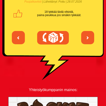
Puujalkavitsit
| Lähettänyt: Pottu | 28.07.2026
18 tykkää tästä vitsistä,
paina peukkua jos sinäkin tykkäät.
<
>
Yhteistyökumppanin mainos: