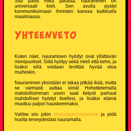
Sitä paitsi mikä parasta, nauraminen on
universaali kieli. Sen avulla pystyt
kommunikoimaan ihmisten kanssa kaikkialla
maailmassa.
Yhteenveto
Kuten näet, nauramisen hyödyt ovat yllättävän
monipuoliset. Siitä hyötyy sekä mieli että keho, ja
lisäksi sillä voidaan levittää hyvää oloa
muihinkin.
Nauraminen yksistään ei takaa pitkää ikää, mutta
se varmasti auttaa siinä! Hohottelemalla
mahdollisimman usein saat tietysti parhaat
mahdolliset hyödyt itsellesi, ja lisäksi elämä
muuttuu paljon hauskemmaksi.
Valitse siis jokin
vitsikategorioistamme
ja pidä
huolta terveydestäsi nauramalla.