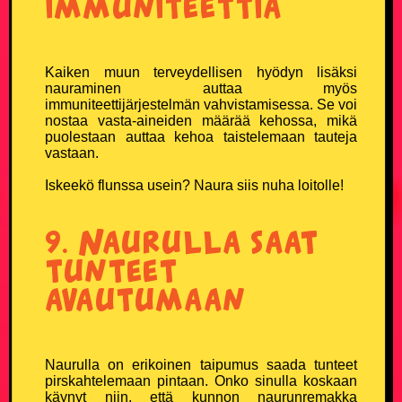
immuniteettia
TikTok
Twitter X
Kaiken muun terveydellisen hyödyn lisäksi
nauraminen auttaa myös
immuniteettijärjestelmän vahvistamisessa. Se voi
Instagram
nostaa vasta-aineiden määrää kehossa, mikä
puolestaan auttaa kehoa taistelemaan tauteja
vastaan.
Iskeekö flunssa usein? Naura siis nuha loitolle!
9. Naurulla saat
tunteet
avautumaan
Naurulla on erikoinen taipumus saada tunteet
pirskahtelemaan pintaan. Onko sinulla koskaan
käynyt niin, että kunnon naurunremakka