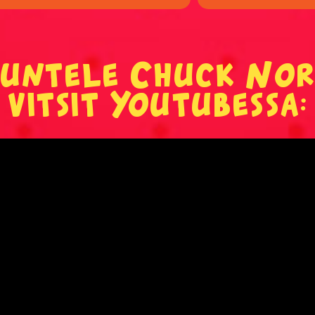
untele Chuck Nor
vitsit Youtubessa: