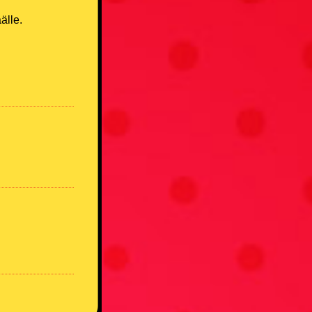
älle.