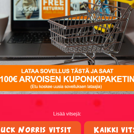
Lisää vitsejä:
uck Norris vitsit
Kaikki vit