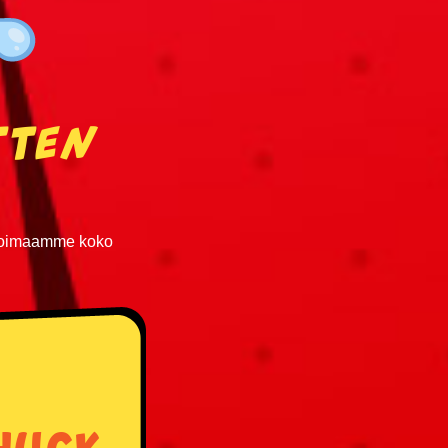
itten
ikoimaamme koko
huck