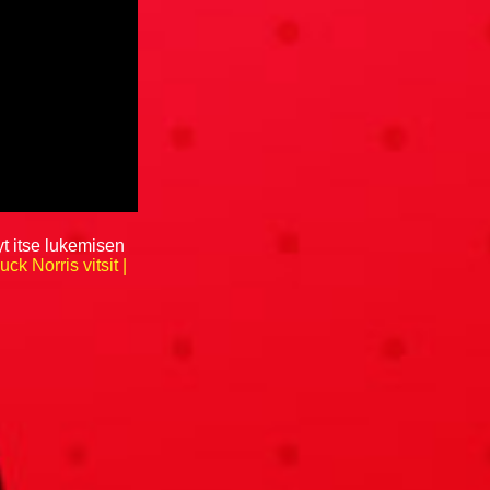
tyt itse lukemisen
ck Norris vitsit |