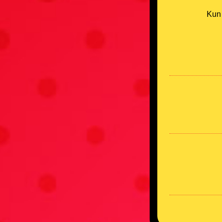
SOSIAALINEN MEDIA
Kun 
Facebook
Youtube
TikTok
Twitter 