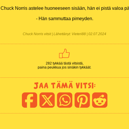
Chuck Norris astelee huoneeseen sisään, hän ei pistä valoa pä
- Hän sammuttaa pimeyden.
X
Instagram
Chuck Norris vitsit | Lähettänyt: Vieteri88 | 02.07.2024
282 tykkää tästä vitsistä,
paina peukkua jos sinäkin tykkäät.
Jaa tämä vitsi: