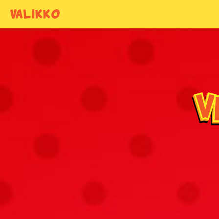
VALIKKO
VITSIEN AIHEET
Alkoholivitsit
Anoppivitsit
Armeijavitsit
Eläinvitsit
Härskit vitsit
Hölmöläisvitsit
Ladavitsit
Laihialaisvitsit
Lääkärivitsit
Naisvitsit
Niilo22 vitsit
Parisuhdevitsit
Puujalkavitsit
Ruotsalaisvitsit
Sairaat vitsit
Tuksu vitsit
Turkulaisvitsit
Urheiluvitsit