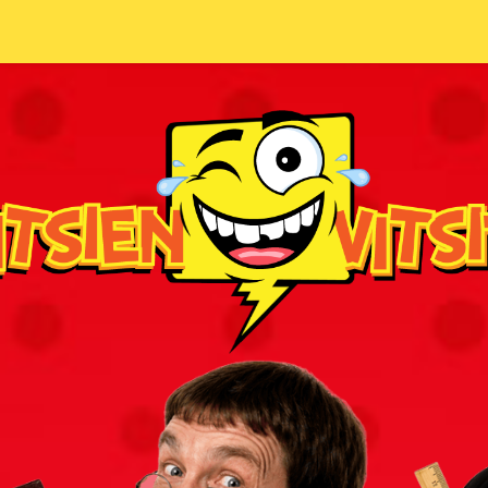
Asianajajavitsit
Basistivitsit
Blondivitsit
Insinöörivitsit
Japanilaisvitsit
Jonnevitsit
Maalaisvitsit
Mies vs Nainen -vitsit
Miesvitsit
Pieruvitsit
Pikku-Kalle vitsit
Poliisivitsit
Savolaisvitsit
Suomalainen ruotsalainen ja norja
Uskonto vitsit
Vanhusvitsit
Vankilavitsit