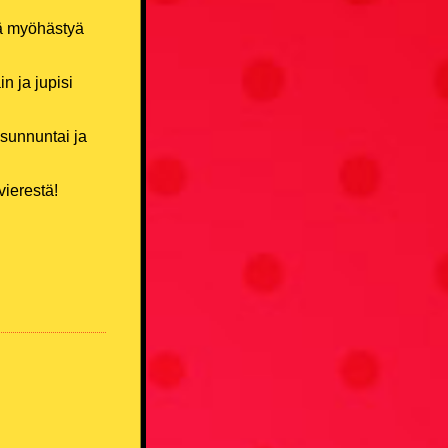
lä myöhästyä
n ja jupisi
 sunnuntai ja
ierestä!