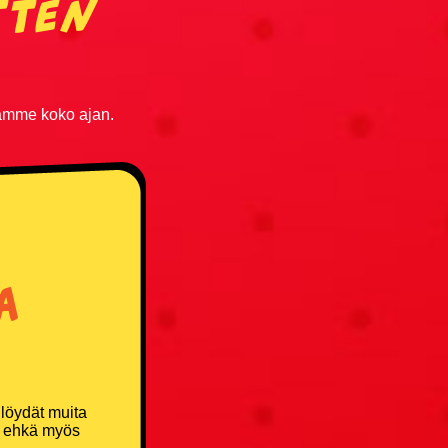
itten
amme koko ajan.
a
a löydät muita
a ehkä myös