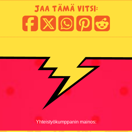
Jaa tämä vitsi:
Yhteistyökumppanin mainos: