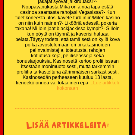
jakajat syövät jälkiruuaksi?-
Noppavanukasta.Mikä on ainoa tapa estää
casinoa saamasta rahojasi Vegasissa?- Kun
tulet koneesta ulos, kävele turbiiniin!Miten kasino
on niin kuin nainen?- Likööriä edessä, pokeria
takana! Milloin jaat blackjackissa kympit?- Silloin
kun pöytä on täynnä ja kaverisi haluaa
pelata.Täytyy todeta, että tämä setä on kyllä kova
poika arvostelemaan eri pikakasinoiden
pelinvalmistajia, toteutusta, rahojen
kotiutusaikoja, pelilisenssejä sekä
bonustarjouksia. Kasinosetä kertoo profiilissaan
itsestään monimuotoisesti, mutta tarkemmin
profiilia tarkasteltuna äärimmäisen sarkastisesti.
Kasinosedän perheeseen kuuluu 13 lasta,
lieneekö onnea vai totaalinen epä
...Lue artikkeli
kokonaan
Lisää artikkeleita: