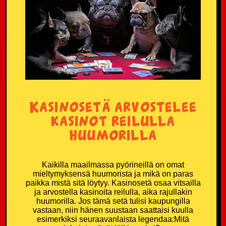
Kasinosetä arvostelee
kasinot reilulla
huumorilla
Kaikilla maailmassa pyörineillä on omat
mieltymyksensä huumorista ja mikä on paras
paikka mistä sitä löytyy. Kasinosetä osaa vitsailla
ja arvostella kasinoita reilulla, aika rajullakin
huumorilla. Jos tämä setä tulisi kaupungilla
vastaan, niin hänen suustaan saattaisi kuulla
esimerkiksi seuraavanlaista legendaa:Mitä