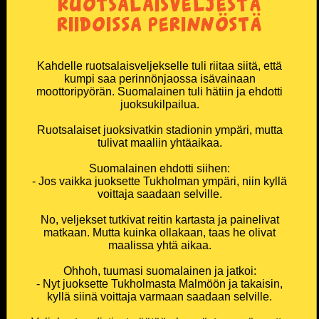
ruotsalaisveljestä
riidoissa perinnöstä
Kahdelle ruotsalaisveljekselle tuli riitaa siitä, että
kumpi saa perinnönjaossa isävainaan
moottoripyörän. Suomalainen tuli hätiin ja ehdotti
juoksukilpailua.
Ruotsalaiset juoksivatkin stadionin ympäri, mutta
tulivat maaliin yhtäaikaa.
Suomalainen ehdotti siihen:
- Jos vaikka juoksette Tukholman ympäri, niin kyllä
voittaja saadaan selville.
No, veljekset tutkivat reitin kartasta ja painelivat
matkaan. Mutta kuinka ollakaan, taas he olivat
maalissa yhtä aikaa.
Ohhoh, tuumasi suomalainen ja jatkoi:
- Nyt juoksette Tukholmasta Malmöön ja takaisin,
kyllä siinä voittaja varmaan saadaan selville.