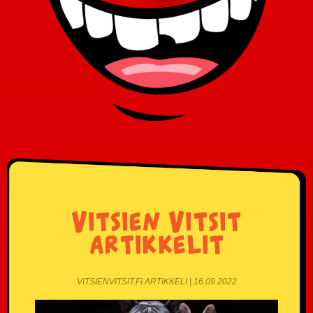
Vitsien Vitsit
artikkelit
VITSIENVITSIT.FI ARTIKKELI | 16.09.2022