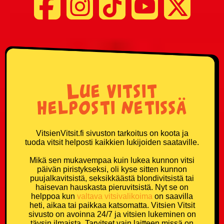
Lue vitsit
helposti netissä
VitsienVitsit.fi sivuston tarkoitus on koota ja
tuoda vitsit helposti kaikkien lukijoiden saataville.
Mikä sen mukavempaa kuin lukea kunnon vitsi
päivän piristykseksi, oli kyse sitten kunnon
puujalkavitsistä, seksikkäästä blondivitsistä tai
haisevan hauskasta pieruvitsistä. Nyt se on
helppoa kun
valtava vitsivalikoima
on saavilla
heti, aikaa tai paikkaa katsomatta. Vitsien Vitsit
sivusto on avoinna 24/7 ja vitsien lukeminen on
täysin ilmaista. Tarvitset vain laitteen missä on