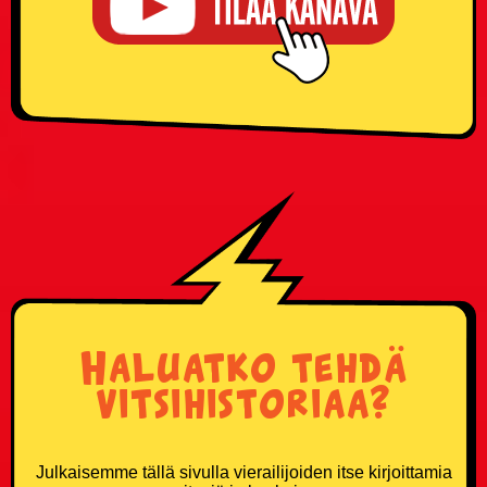
Haluatko tehdä
vitsihistoriaa?
Julkaisemme tällä sivulla vierailijoiden itse kirjoittamia