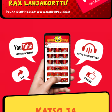
Katso ja