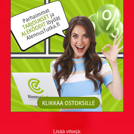
Ruotsalaisvitsit
Sairaat vitsit
Savolaisvitsit
Suomalainen ruotsalainen ja norjalainen vitsit
Tauski vitsit
Tesla-vitsit
Tuksu vitsit
Turkulaisvitsit
Urheiluvitsit
Lisää vitsejä:
Uskonto vitsit