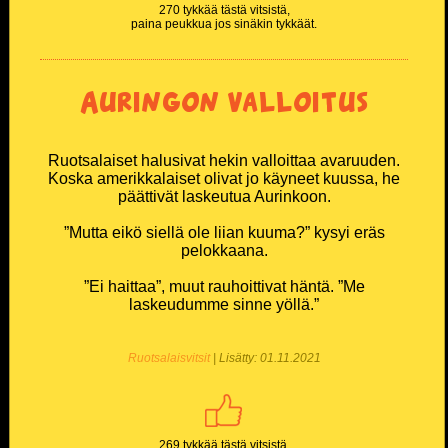
270 tykkää tästä vitsistä,
paina peukkua jos sinäkin tykkäät.
Auringon valloitus
Ruotsalaiset halusivat hekin valloittaa avaruuden.
Koska amerikkalaiset olivat jo käyneet kuussa, he
päättivät laskeutua Aurinkoon.
”Mutta eikö siellä ole liian kuuma?” kysyi eräs
pelokkaana.
”Ei haittaa”, muut rauhoittivat häntä. ”Me
laskeudumme sinne yöllä.”
Ruotsalaisvitsit
| Lisätty: 01.11.2021
269 tykkää tästä vitsistä,