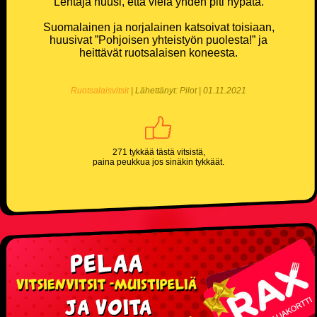
Lentäjä huusi, että vielä yhden piti hypätä.
Suomalainen ja norjalainen katsoivat toisiaan,
huusivat ”Pohjoisen yhteistyön puolesta!” ja
heittävät ruotsalaisen koneesta.
Ruotsalaisvitsit
| Lähettänyt: Pilot | 01.11.2021
271 tykkää tästä vitsistä,
paina peukkua jos sinäkin tykkäät.