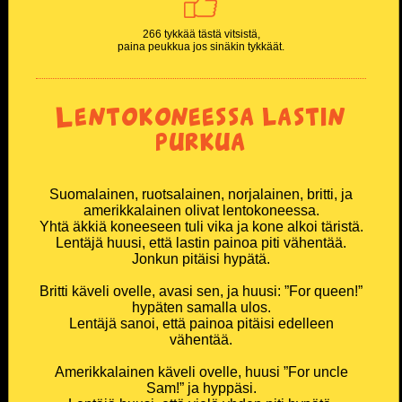
266 tykkää tästä vitsistä,
paina peukkua jos sinäkin tykkäät.
Lentokoneessa lastin
purkua
Suomalainen, ruotsalainen, norjalainen, britti, ja
amerikkalainen olivat lentokoneessa.
Yhtä äkkiä koneeseen tuli vika ja kone alkoi täristä.
Lentäjä huusi, että lastin painoa piti vähentää.
Jonkun pitäisi hypätä.
Britti käveli ovelle, avasi sen, ja huusi: ”For queen!”
hypäten samalla ulos.
Lentäjä sanoi, että painoa pitäisi edelleen
vähentää.
Amerikkalainen käveli ovelle, huusi ”For uncle
Sam!” ja hyppäsi.