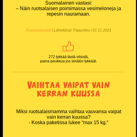
Suomalainen vastasi:
TikTok
– Näin ruotsalaisen poimimassa vesimeloneja ja
repesin nauramaan.
Twitter X
Ruotsalaisvitsit
| Lähettänyt: Papumies | 01.11.2021
Instagram
272 tykkää tästä vitsistä,
paina peukkua jos sinäkin tykkäät.
Vaihtaa vaipat vain
kerran kuussa
Miksi ruotsalaismamma vaihtaa vauvansa vaipat
vain kerran kuussa?
- Koska paketissa lukee “max 15 kg.“