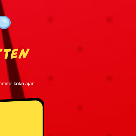
itten
aamme koko ajan.