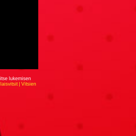
t itse lukemisen
aisvitsit | Vitsien