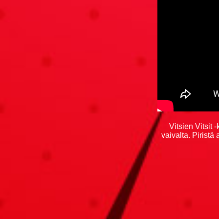
Vitsien Vitsit 
vaivalta. Piristä