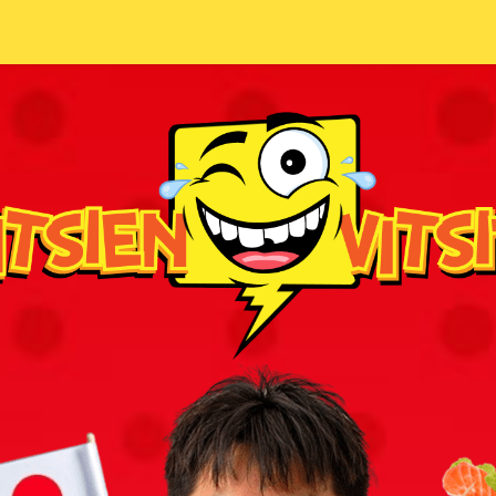
Asianajajavitsit
Basistivitsit
Blondivitsit
Insinöörivitsit
Japanilaisvitsit
Jonnevitsit
Maalaisvitsit
Mies vs Nainen -vitsit
Miesvitsit
Pieruvitsit
Pikku-Kalle vitsit
Poliisivitsit
Savolaisvitsit
Suomalainen ruotsalainen ja norja
Uskonto vitsit
Vanhusvitsit
Vankilavitsit