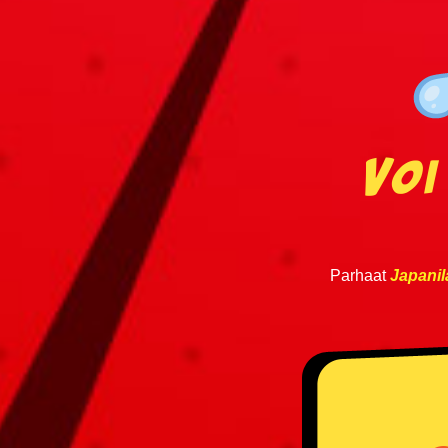
Voi 
Parhaat
Japanila