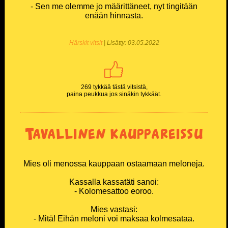
- Sen me olemme jo määrittäneet, nyt tingitään
enään hinnasta.
Härskit vitsit
| Lisätty: 03.05.2022
269 tykkää tästä vitsistä,
paina peukkua jos sinäkin tykkäät.
Tavallinen kauppareissu
Mies oli menossa kauppaan ostaamaan meloneja.
Kassalla kassatäti sanoi:
- Kolomesattoo eoroo.
Mies vastasi:
- Mitä! Eihän meloni voi maksaa kolmesataa.