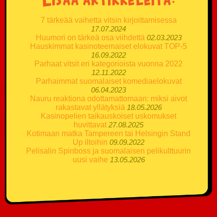
7 tärkeää vaihetta vitsin kirjoittamisessa
17.07.2024
Huumori on tärkeä osa viihdettä
02.03.2023
Hauskimmat kasinoteemaiset elokuvat TOP-5
16.09.2022
Parhaat vitsit eri kategorioista vuonna 2022
12.11.2022
Parhaimmat suomalaiset komediaelokuvat
06.04.2023
Nauru reaktiona odottamattomaan: miksi aivot
rakastavat yllätyksiä
18.05.2026
Kasinopelien taikauskoiset uskomukset
huvittavat
27.08.2025
Kotimaan matka Tampereen tai Helsingin Stand
Up iltoihin
09.09.2022
Pelisalin Spinboss ja suomalaisen pelikulttuurin
uusi vaihe
13.05.2026