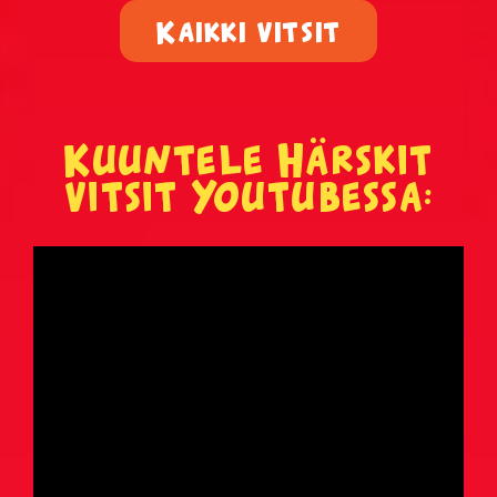
Ruotsalaisvitsit
Kaikki vitsit
Sairaat vitsit
Savolaisvitsit
Kuuntele Härskit
Suomalainen ruotsalainen ja norjalainen vitsit
vitsit Youtubessa:
Tauski vitsit
Tesla-vitsit
Tuksu vitsit
Turkulaisvitsit
Urheiluvitsit
Uskonto vitsit