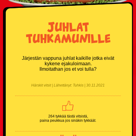
Donald Trump vitsit
Juhlat
Eläinvitsit
tuhkamunille
Härskit vitsit
Hölmöläisvitsit
Järjestän vappuna juhlat kaikille jotka eivät
kykene ejakuloimaan.
Insinöörivitsit
Ilmoitathan jos et voi tulla?
Japanilaisvitsit
Härskit vitsit | Lähettänyt: Tuhkis | 30.11.2021
Jonnevitsit
Jouluvitsit
264 tykkää tästä vitsistä,
paina peukkua jos sinäkin tykkäät.
Kasinovitsit