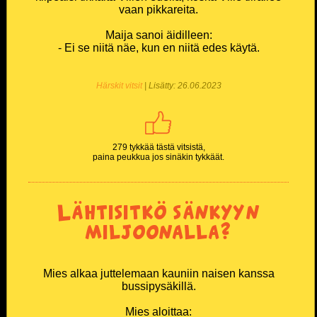
vaan pikkareita.
Maija sanoi äidilleen:
- Ei se niitä näe, kun en niitä edes käytä.
Härskit vitsit
| Lisätty: 26.06.2023
279 tykkää tästä vitsistä,
paina peukkua jos sinäkin tykkäät.
Lähtisitkö sänkyyn
miljoonalla?
Mies alkaa juttelemaan kauniin naisen kanssa
bussipysäkillä.
Mies aloittaa: