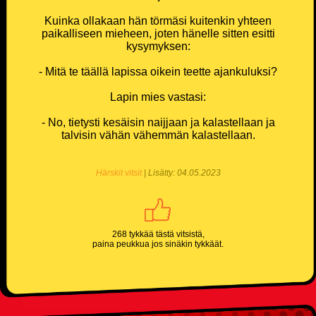
Kuinka ollakaan hän törmäsi kuitenkin yhteen
paikalliseen mieheen, joten hänelle sitten esitti
kysymyksen:
- Mitä te täällä lapissa oikein teette ajankuluksi?
Lapin mies vastasi:
- No, tietysti kesäisin naijjaan ja kalastellaan ja
talvisin vähän vähemmän kalastellaan.
Härskit vitsit
| Lisätty: 04.05.2023
268 tykkää tästä vitsistä,
paina peukkua jos sinäkin tykkäät.