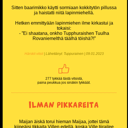
Sitten baarimikko käytti sormiaan kokkitytön pillussa
ja haistatti niitä lapinmiehellä.
Hetken emmittyään lapinmiehen ilme kirkastui ja
tokaisi:
- ”Ei shaatana, onkho Tupphuraishen Tuulha
Rovaniemelthä täälhä töishä?!”
Härskit vitsit
| Lähettänyt: Tuppurainen | 09.01.2023
277 tykkää tästä vitsistä,
paina peukkua jos sinäkin tykkäät.
Ilman pikkareita
Maijan äiskä torui hieman Maijaa, jottei tämä
kiipeäisi tikkaita Villen edellä, koska Ville tiirailee