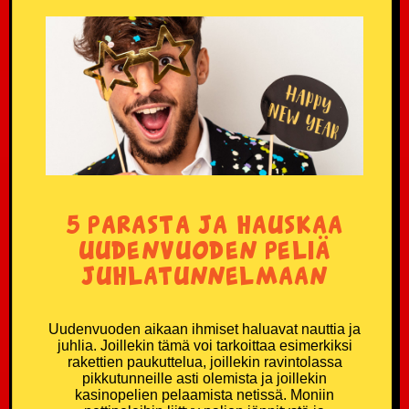
5 parasta ja hauskaa
uudenvuoden peliä
juhlatunnelmaan
Uudenvuoden aikaan ihmiset haluavat nauttia ja
juhlia. Joillekin tämä voi tarkoittaa esimerkiksi
rakettien paukuttelua, joillekin ravintolassa
pikkutunneille asti olemista ja joillekin
kasinopelien pelaamista netissä. Moniin