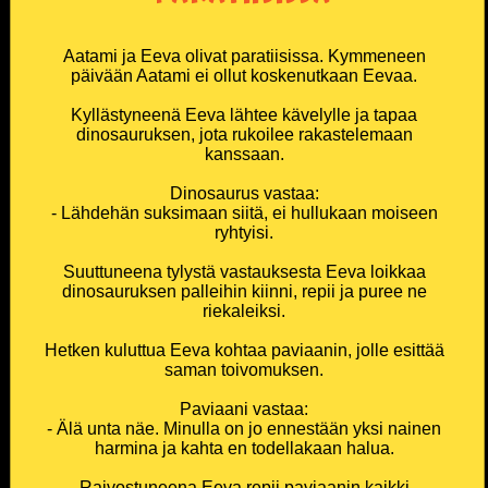
Aatami ja Eeva olivat paratiisissa. Kymmeneen
päivään Aatami ei ollut koskenutkaan Eevaa.
Kyllästyneenä Eeva lähtee kävelylle ja tapaa
dinosauruksen, jota rukoilee rakastelemaan
kanssaan.
Dinosaurus vastaa:
- Lähdehän suksimaan siitä, ei hullukaan moiseen
ryhtyisi.
Suuttuneena tylystä vastauksesta Eeva loikkaa
dinosauruksen palleihin kiinni, repii ja puree ne
riekaleiksi.
Hetken kuluttua Eeva kohtaa paviaanin, jolle esittää
saman toivomuksen.
Paviaani vastaa:
- Älä unta näe. Minulla on jo ennestään yksi nainen
harmina ja kahta en todellakaan halua.
Raivostuneena Eeva repii paviaanin kaikki