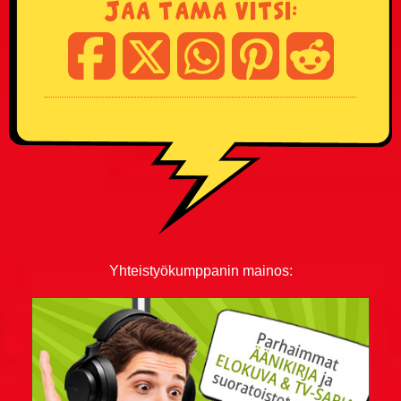
Jaa tämä vitsi:
Kouluvitsit
Ladavitsit
Laihialaisvitsit
Lääkärivitsit
Maalaisvitsit
Mies vs Nainen -vitsit
Yhteistyökumppanin mainos:
Miesvitsit
Mitä eroa? -vitsit
Mitä yhteistä? -vitsit