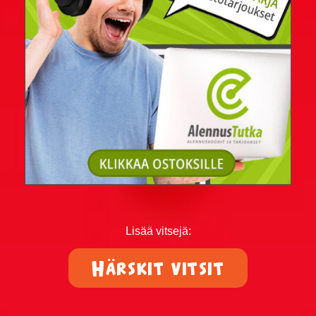
Naisvitsit
Niilo22 vitsit
Parisuhdevitsit
Pieruvitsit
Pikku-Kalle vitsit
Poliisivitsit
Politiikkavitsit
Lisää vitsejä:
Pottukoira vitsit
Härskit vitsit
Puujalkavitsit