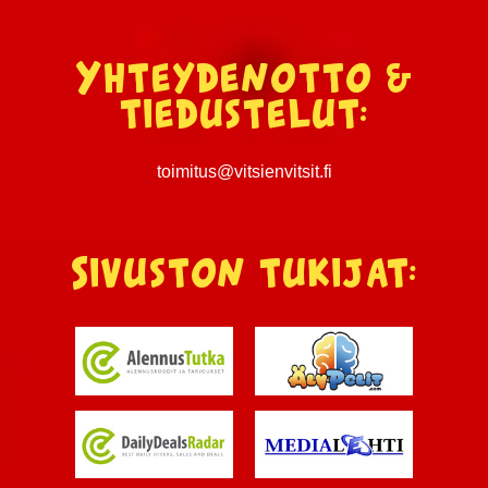
Yhteydenotto &
tiedustelut:
toimitus@vitsienvitsit.fi
Sivuston tukijat: