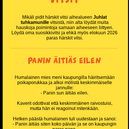
Miesten T-paidat
Mikäli pidit härskit vitsi aihealueen
Juhlat
tuhkamunille
vitsistä, niin alta löydät muita
Naisten T-paidat
hauskoja poimintoja samaan aiheeseen liittyen.
Löydä oma suosikkivitsi ja ehkä myös elokuun 2026
Lasten paidat
paras härskit vitsi.
Lippikset ja myssyt
Panin äitiäs eilen
Mukit ja tarvikkeet
Humalainen mies meni kaupungilla häiritsemään
Vitsien Vitsit Verkkokauppa
poikaporukkaa ja alkoi mölistä keskimmäiselle
jannulle:
- Panin sun äitiäs eilen.
SOSIAALINEN MEDIA
Kaverit odottivat että keskimmäinen raivostuisi,
Facebook
mutta hän ei reagoinut mitenkään.
Hetken päästä humalainen tuli uudestaan ja sanoi:
Youtube
- Panin äitiäs siten koko päivän ja se on kaupungin