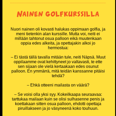
Nainen golfkurssilla
Nuori nainen oli kovasti halukas oppimaan golfia, ja
meni tietenkin alan kurssille. Mutta voi, neiti ei
millään tahtonut osua palloon eikä muutenkaan
oppia edes alkeita, ja opettajakin alkoi jo
hermostua:
– Ei tästä tällä tavalla mitään tule, neiti Näpsä. Muut
oppilaamme ovat kehittyneet jo valtavasti, te ette
sen sijaan ole vielä kertaakaan edes osunut
palloon. En ymmärrä, mitä teidän kanssanne pitäisi
tehdä?
– Ehkä otteeni mailasta on väärä?
– Se voisi olla yksi syy. Kokeilkaapa seuraavaa:
tarttukaa mailaan kuin se olisi sulhasenne penis ja
koettakaan sitten osua palloon, ehdotti opettaja
piruillakseen ja jo väsyneenä koko touhuun.