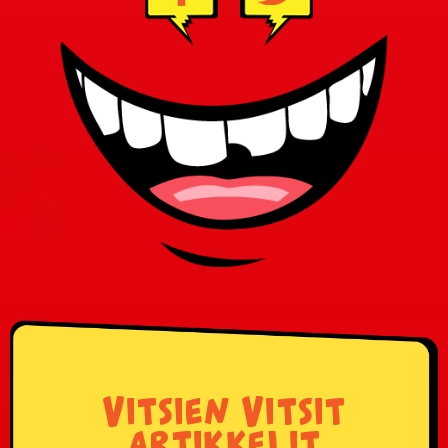
Vitsien Vitsit
artikkelit