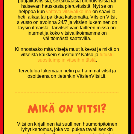
puujalkavitsistä, seksikkäästä blondivitsistä tai
haisevan hauskasta pieruvitsistä. Nyt se on
helppoa kun
valtava vitsivalikoima
on saavilla
heti, aikaa tai paikkaa katsomatta. Vitsien Vitsit
sivusto on avoinna 24/7 ja vitsien lukeminen on
täysin ilmaista. Tarvitset vain laitteen missä on
internet ja koko vitsivalikoimamme on
välittömästä saatavilla.
Kiinnostaako mitä vitsejä muut lukevat ja mikä on
vitseistä kaikkein suosituin? Katso ja
tutustu
suosituimpiin vitseihin tästä
.
Tervetuloa lukemaan netin parhaimmat vitsit ja
osoitteena on tietenkin VitsienVitsit.fi.
Mikä on vitsi?
Vitsi on kirjallinen tai suullinen huumoripitoinen
lyhyt kertomus, joka voi pukea tavallisenkin