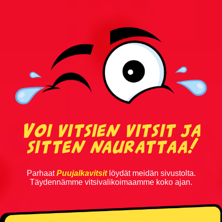
Ruotsalaisvitsit
Sairaat vitsit
Savolaisvitsit
Suomalainen ruotsalainen ja norjalainen vitsit
Tauski vitsit
Voi vitsien vitsit ja
Tesla-vitsit
sitten naurattaa!
Tuksu vitsit
Turkulaisvitsit
Parhaat
Puujalkavitsit
löydät meidän sivustolta.
Täydennämme vitsivalikoimaamme koko ajan.
Urheiluvitsit
Uskonto vitsit