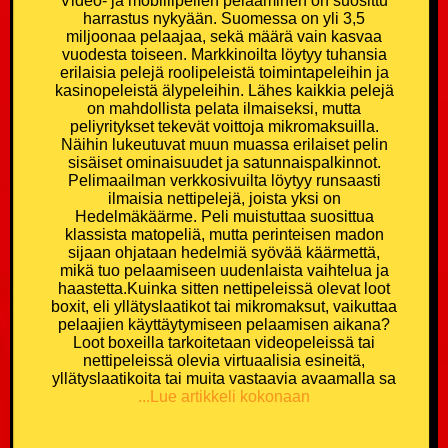
Video- ja mobiilipelien pelaaminen on suosittu
harrastus nykyään. Suomessa on yli 3,5
miljoonaa pelaajaa, sekä määrä vain kasvaa
vuodesta toiseen. Markkinoilta löytyy tuhansia
erilaisia pelejä roolipeleistä toimintapeleihin ja
kasinopeleistä älypeleihin. Lähes kaikkia pelejä
on mahdollista pelata ilmaiseksi, mutta
peliyritykset tekevät voittoja mikromaksuilla.
Näihin lukeutuvat muun muassa erilaiset pelin
sisäiset ominaisuudet ja satunnaispalkinnot.
Pelimaailman verkkosivuilta löytyy runsaasti
ilmaisia nettipelejä, joista yksi on
Hedelmäkäärme. Peli muistuttaa suosittua
klassista matopeliä, mutta perinteisen madon
sijaan ohjataan hedelmiä syövää käärmettä,
mikä tuo pelaamiseen uudenlaista vaihtelua ja
haastetta.Kuinka sitten nettipeleissä olevat loot
boxit, eli yllätyslaatikot tai mikromaksut, vaikuttaa
pelaajien käyttäytymiseen pelaamisen aikana?
Loot boxeilla tarkoitetaan videopeleissä tai
nettipeleissä olevia virtuaalisia esineitä,
yllätyslaatikoita tai muita vastaavia avaamalla sa
...Lue artikkeli kokonaan