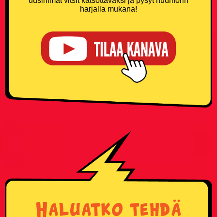
uusimmat vitsit katsottavaksi ja pysyt huumorin
harjalla mukana!
Haluatko tehdä